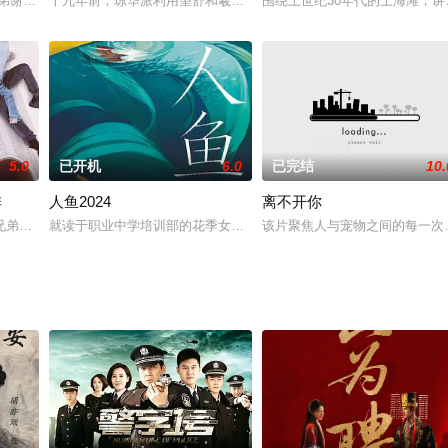
民警老公安全党愿,惺惺相惜情同
弟谢益亭迷恋于曲艺，酷爱相声，一心想下海从艺并与“德燕班”唱大鼓
十九年前，琼华派利用望舒和羲和双剑网缚妖界，从中夺取灵力，引
围绕上世纪30年代的上海滩，
5.0
已开机
6.0
已完结
10.
排
人鱼2024
离不开你
了，之所以要瞒着双方父母，是因为身
兄弟创立了“豪森酒店”，成为了当时业界叱咤风云的黄金组合。一晃眼三
就读于职业中学培训部的花季女生苏琳，虽然自小被父母忽视、在贫
该片聚焦人与宠物之间的每一次离