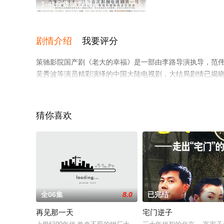
1-41全集/大结局
剧情介绍
我要评分
策驰影院国产剧《老大的幸福》是一部由李路导演执导，范伟,孙宁
吴秀波等演员精彩演绎的中国大陆电视剧，大结局剧情已揭晓
网，更多相关信息可移步至豆瓣电视剧、电视猫或剧情网等
猜你喜欢
全06集
8.0
已完结
再见那一天
宅门逆子