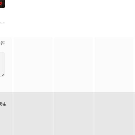
0
逾白，我喜欢你，哲学和生物学
九门连枝入新局，即日启程。
影评
爬虫