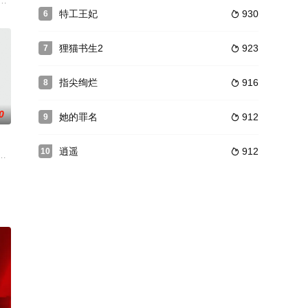
发人妖大战，双方伤亡惨重。琼华
讲述了两位坚韧勇敢的女性在波澜诡谲的民国时代相互救赎、完成蜕变
特工王妃
930
6

狸猫书生2
923
7

指尖绚烂
916
8

0
她的罪名
912
9

逍遥
912
10

困艰苦的环境中长大，但她始终刻
别,讲述了人与宠物密不可分的故事。当生,老,病,死这些无法避