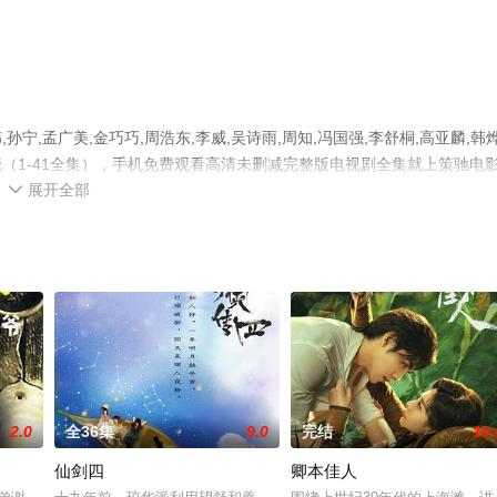
,孟广美,金巧巧,周浩东,李威,吴诗雨,周知,冯国强,李舒桐,高亚麟,韩烨
（1-41全集），手机免费观看高清未删减完整版电视剧全集就上策驰电
展开全部
平台了解。

2.0
全36集
9.0
完结
10.
仙剑四
卿本佳人