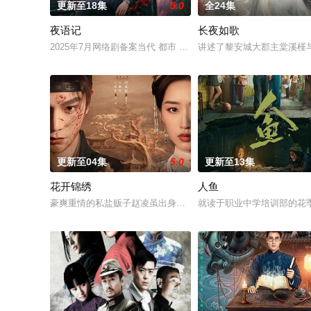
更新至18集
5.0
全24集
夜语记
长夜如歌
2025年7月网络剧备案当代 都市 海南越酷文化传媒有限公司
讲述了黎安城大郡主棠溪槿
更新至04集
5.0
更新至13集
花开锦绣
人鱼
豪爽重情的私盐贩子赵凌虽出身草莽，却心怀壮志，他结识了遭
就读于职业中学培训部的花