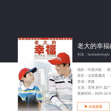
老大的幸福(
别名：laodadexingfu
地区：
中国大陆
类
语言：
汉语普通话
导演：
李路
主演：
范伟,孙宁,孟广
更新时间：
2025-10-
在线观看
