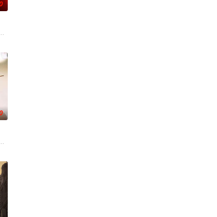
0
自己 的超凡的智慧与过人的勇
辉，大平王朝有史以来个以女子进士科三元及第入翰林院的奇女子。十
0
战与境外竞争，通过创新实践实现
述了邻家女孩庞倩（苏晓彤 饰）与童年时因一场意外落下身体残缺的