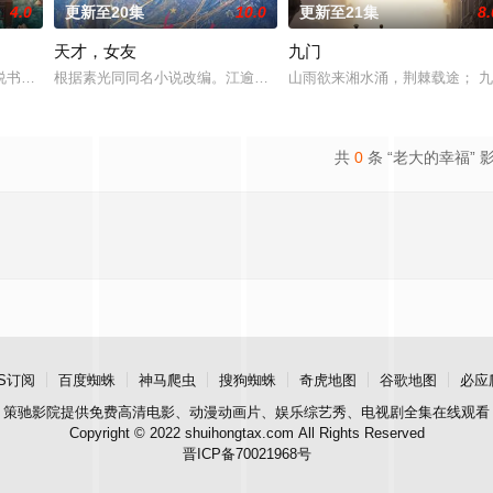
4.0
更新至20集
10.0
更新至21集
8.
天才，女友
九门
武夫等带兵参加围剿。冀中军区损失惨
书班子，偶遇“白天人住屋，晚上鬼占房”的阴阳宅，江淮被掳走配“阴
根据素光同同名小说改编。江逾白长大以后，林知夏忽然对他说：“江
山雨欲来湘水涌，荆棘载途； 
共
0
条 “老大的幸福” 
S订阅
百度蜘蛛
神马爬虫
搜狗蜘蛛
奇虎地图
谷歌地图
必应
策驰影院
提供免费高清电影、动漫动画片、娱乐综艺秀、电视剧全集在线观看
Copyright © 2022 shuihongtax.com All Rights Reserved
晋ICP备70021968号