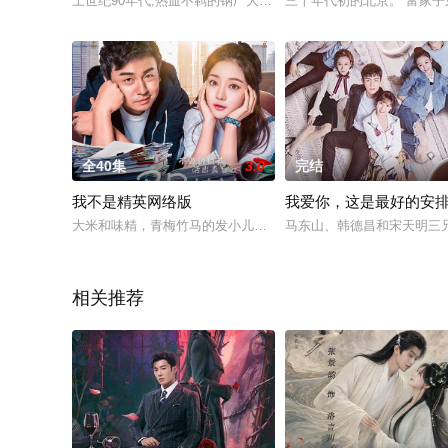
上世纪90年代,热血不羁的钢厂大院才子胡广来,跟刚调来的社区
三十年代初的北京。 富家子
全40集
3.0
完结
我不是精英网络版
我爱你，这是最好的安
大米和味精，青梅竹马的发小儿，两人偷偷恋爱已经有一段时间
马东山、韩德昌和宋天明三
相关推荐