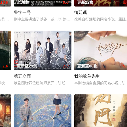
10.0
全30集
9.0
更新22集
5.
警字一号
御廷谣
与烈云峥之间曲折动人的情感，以及他们在复杂局势中坚守初心、勇敢面对
剧中主要讲述了以谷一诚（李 崇霄饰演）为代表的冀北市公安刑警用
改编自行烟烟的同名小说。孟廷
1.0
更新至29集
7.0
更新至08集
9.
第五立面
我的鸵鸟先生
人诬陷私通的世家名媛小姐傅庭芸，被
季女生苏琳（黄杨钿甜 饰），虽自小被父母忽视，在艰苦环境中长大，但
该剧围绕四位建筑师展开，讲述了他们在中意合作项目中面对专业挑
本剧改编自含胭的同名小说，讲