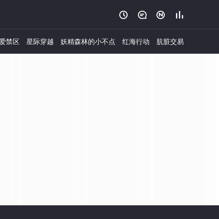




爱禁区
星际穿越
妖精森林的小不点
红海行动
肮脏交易