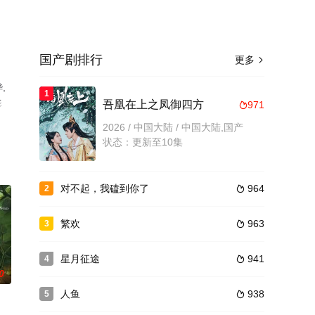
国产剧排行
更多

,
1
影
吾凰在上之凤御四方
971

2026 / 中国大陆 / 中国大陆,国产
状态：更新至10集
对不起，我磕到你了
964
2

繁欢
963
3

星月征途
941
4

0
人鱼
938
5
