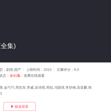
全集)
型：
剧情,国产
上映时间：
2010
豆瓣评分：
8.0
状态：
全41集
- 免费在线观看
美,金巧巧,周浩东,李威,吴诗雨,周知,冯国强,李舒桐,高亚麟,韩
03
极速观看
