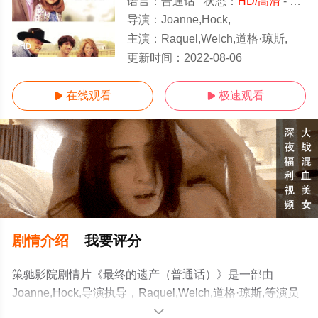
语言：
普通话
状态：
HD/高清
- 免费在线观看
导演：
Joanne,Hock,
主演：
Raquel,Welch,道格·琼斯,
HD
更新时间：
2022-08-06
在线观看
极速观看


剧情介绍
我要评分
策驰影院剧情片《最终的遗产（普通话）》是一部由
Joanne,Hock,导演执导，Raquel,Welch,道格·琼斯,等演员
精彩演绎的美国电影，手机免费观看高清未删减完整版电
