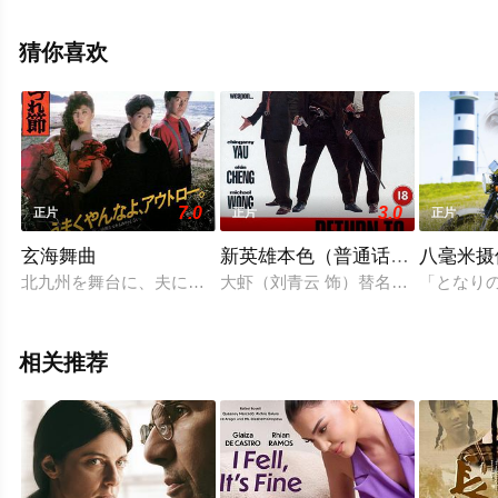
影大全就上策驰电影网，更多相关信息可移步至豆瓣电
影、电视猫或剧情网等平台了解。
猜你喜欢
7.0
3.0
正片
正片
正片
玄海舞曲
新英雄本色（普通话版）
八毫米摄
北九州を舞台に、夫に蒸発された女性が仲間に助けられながら
大虾（刘青云 饰）替名震江湖的老大
「となり
相关推荐