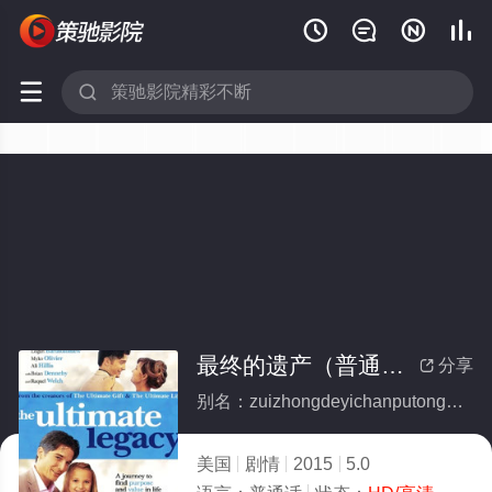






最终的遗产（普通话）
分享

别名：zuizhongdeyichanputonghua
美国
剧情
2015
5.0