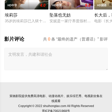
4.0
9.0
HD中字
HD中字
HD国语
埃莉莎
坠落也无妨
长大后，
35岁的埃莉莎已入狱十年，她因杀害姐姐并焚烧尸体被判有罪，
安妮是一家疗养度假村的老板，向来
电影《长
影片评论
共
0
条 “最终的遗产（普通话）” 影评
策驰影院
提供免费高清电影、动漫动画片、娱乐综艺秀、电视剧全集在
线观看
Copyright © 2022 shuihongtax.com All Rights Reserved
晋ICP备70021968号