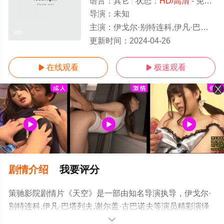
语言：
其它
状态：
HD/高清
- 免费在线观看
导演：
未知
主演：
伊戈尔·别特连科,伊凡·巴塔列夫,谢尔盖·古巴诺夫
HD
更新时间：
2024-04-26
在线观看
极速观看


剧情介绍
我要评分
策驰影院剧情片《天空》是一部由知名导演执导，伊戈尔·
别特连科,伊凡·巴塔列夫,谢尔盖·古巴诺夫等演员精彩演绎
的俄罗斯电影，手机免费观看高清未删减完整版电影大全
