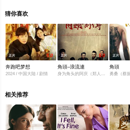
就上策驰电影网，更多相关信息可移步至豆瓣电影、电视
猫或剧情网等平台了解。
猜你喜欢
5.0
5.0
正片
正片
正片
奔跑吧梦想
角頭–浪流連
角頭
2024 / 中国大陆 / 剧情
身为角头的阿庆（郑人硕 饰）在北馆
勇桑（蔡
相关推荐