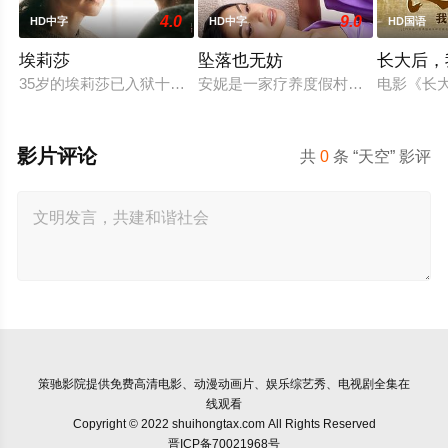
4.0
9.0
HD中字
HD中字
HD国语
埃莉莎
坠落也无妨
长大后，
35岁的埃莉莎已入狱十年，她因杀害姐姐并焚烧尸体被判有罪，
安妮是一家疗养度假村的老板，向来
电影《长
影片评论
共
0
条 “天空” 影评
策驰影院
提供免费高清电影、动漫动画片、娱乐综艺秀、电视剧全集在
线观看
Copyright © 2022 shuihongtax.com All Rights Reserved
晋ICP备70021968号