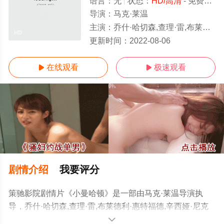
语言：
无
状态：
HD/高清
- 免费在线观看
导演：
马克·莱温
主演：
乔什·哈切森,查理·雷,布莱德利·惠特福德,辛西娅·尼克松,威利·加森,托妮·帕塔
HD
更新时间：
2022-08-06
在线观看
极速观看


剧情介绍
我要评分
策驰影院剧情片《小曼哈顿》是一部由马克·莱温导演执
导，乔什·哈切森,查理·雷,布莱德利·惠特福德,辛西娅·尼克
松,威利·加森,托妮·帕塔诺,乔什·帕斯,约翰·多塞特,塔利亚·巴
