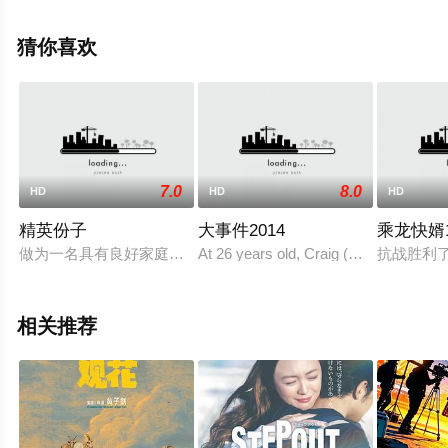
尔萨姆,乔纳·梅耶
森,MichaelChaturantabut,ChristopherWynkoop,蒂摩西·亚
猜你喜欢
当斯,杰丝·威克斯勒,保罗·鲍等演员精彩演绎的美国电影，
手机免费观看高清未删减完整版电影大全就上策驰电影
网，更多相关信息可移步至豆瓣电影、电视猫或剧情网等
平台了解。
7.0
8.0
HD
HD
HD
精英份子
大事件2014
乘龙快婿1
做为一名具有良好家庭背景、受过正统的高等教育、工作使人艳
At 26 years old, Craig (Harry Lloyd) s
抗战胜利
相关推荐