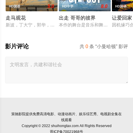
5.0
8.0
HD国语
HD中字
HD国语
走马观花
出走 哥哥的彼界
让爱回家
新波，丁大宁，郭华，程一木他们毕业于同一所大学。他们和很
本作的舞台是音乐和舞蹈融入生活的
因机缘巧
影片评论
共
0
条 “小曼哈顿” 影评
策驰影院
提供免费高清电影、动漫动画片、娱乐综艺秀、电视剧全集在
线观看
Copyright © 2022 shuihongtax.com All Rights Reserved
晋ICP备70021968号