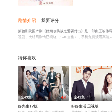
1-46全集/大结局
剧情介绍
我要评分
策驰影院国产剧《婚姻攻防战之爱要付出》是一部由王响伟导演
视剧，大结局剧情已揭晓（1-46全集），手机免费观看高
剧、电视猫或剧情网等平台了解。
猜你喜欢
全43集
4.0
全41集
好先生TV版
好好生活 卫视版