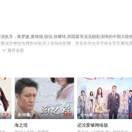
执导，蒋梦婕,黄维德,徐佳,孙耀琦,郑国霖等演员精彩演绎的中国大陆
清未删减完整版电视剧全集就上策驰电影网，更多相关信息可移步至豆瓣电
展开全部

7.0
全36集
10.0
全46集
1.
海之瑶
还没爱够网络版