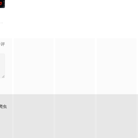
0
年时因一场意外落下身体残缺的
刑侦支队在无普及监控、无DNA鉴定技术的支持下，通过摸排、勘查
影评
爬虫