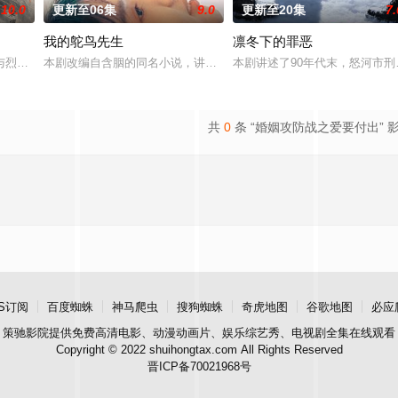
10.0
更新至06集
9.0
更新至20集
7.
我的鸵鸟先生
凛冬下的罪恶
，10分钟*12集，取景地为云
与烈云峥之间曲折动人的情感，以及他们在复杂局势中坚守初心、勇敢面对
本剧改编自含胭的同名小说，讲述了邻家女孩庞倩（苏晓彤 饰）与童
本剧讲述了90年代末，怒河市
共
0
条 “婚姻攻防战之爱要付出” 
S订阅
百度蜘蛛
神马爬虫
搜狗蜘蛛
奇虎地图
谷歌地图
必应
策驰影院
提供免费高清电影、动漫动画片、娱乐综艺秀、电视剧全集在线观看
Copyright © 2022 shuihongtax.com All Rights Reserved
晋ICP备70021968号