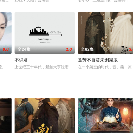
。一场意外中，陆远的死党彭海（尤
男友鸽子，男友分手出国，吴忧伤心寄情工作，却与“大魔王”何西亚擦出
2022 / 大陆 / 曾漪莲
姜小汐（王晓晨 饰）曾经有个
9.0
全24集
1.0
全62集
3.
不识君
孤芳不自赏未删减版
身革命运动，在李大钊、陈独秀指引
莹、宁鸣、成然和绿卡等人因为家庭、理想、爱情等种种原因相聚美国，成
上世纪三十年代，船舶大亨沈宏暴毙，留法独女言秋归国调查死因，
在一个架空的时代，晋、燕、凉