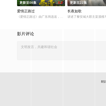
更新至08集
5.0
更新至22集
爱情正路过
长夜如歌
《爱情正路过》由广东局选送，岭南文化传媒（广东）有限公司出品
讲述了黎安城大郡主棠溪槿
影片评论
RS