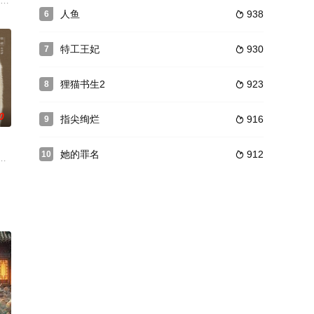
一个相恋了五年的男友陈炯（韩庚 饰），然而就在他们决定结婚的节
人鱼
938
6

特工王妃
930
7

狸猫书生2
923
8

0
指尖绚烂
916
9

她的罪名
912
10

与死而复生的沈家二爷沈君临上演
、白兰四国连年征战，狼烟不止。其中晋国国力强盛，而晋国镇北王楚