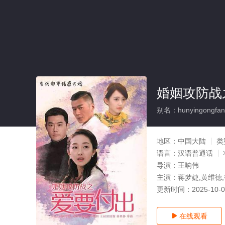
婚姻攻防战
别名：hunyingongfang
地区：
中国大陆
类
语言：
汉语普通话
导演：
王响伟
主演：
蒋梦婕,黄维德
更新时间：
2025-10-
在线观看
