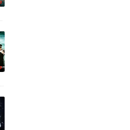
0
子，偶遇“白天人住屋，晚上鬼占房”的阴阳宅，江淮被掳走配“阴
0
崇霄饰演）为代表的冀北市公安刑警用自己 的超凡的智慧与过人的勇