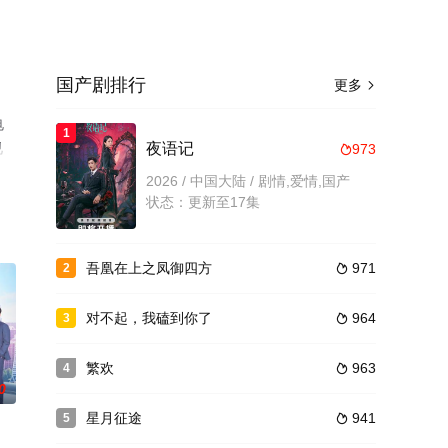
国产剧排行
更多

电
1
视
夜语记
973

2026 / 中国大陆 / 剧情,爱情,国产
状态：更新至17集
吾凰在上之凤御四方
971
2

对不起，我磕到你了
964
3

繁欢
963
4

0
星月征途
941
5
