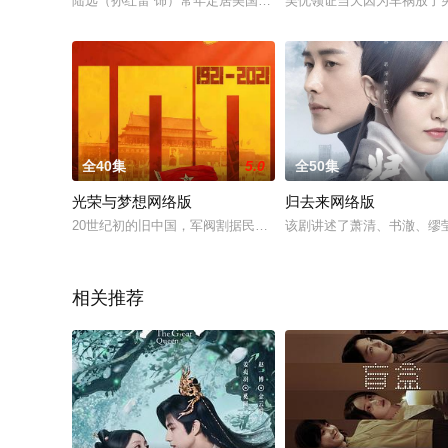
陆远（孙红雷 饰）常年定居美国，是一家米其林三星餐厅的主厨
吴忧领证当天因为车祸放了
全40集
5.0
全50集
光荣与梦想网络版
归去来网络版
20世纪初的旧中国，军阀割据民不聊生。湖南青年毛泽东积极投
该剧讲述了萧清、书澈、缪
相关推荐