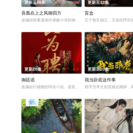
更新至06集
6.0
更新至12集
吾凰在上之凤御四方
盲盒
改编自快看漫画作者嗷小泽的独家连载漫画《吾凰在上》。现代少
五个相互独立，又彼此呼应
更新20集
5.0
更新至20集
御廷谣
我当卧底这件事
改编自行烟烟的同名小说。孟廷辉，大平王朝有史以来个以女子
程序员李文刻意接近顾婷，