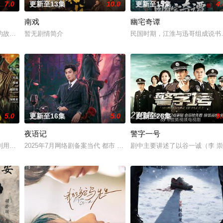
7.0
更新至13集
10.0
更新至15集
4.
南戏
幽宅奇谭
女奚圆（姜贞羽 饰）因意外踏入玄
的故事——用一场精心策划的“夏令营”完成复仇的受害者；临终前与遗憾
暂无剧情简介
民国时期，江淮与迅哥组成说书班
5.0
更新至16集
5.0
更新至26集
9.
夜语记
警字一号
进士科三元及第入翰林院的奇女子。十
利用顾炎女儿奴的属性，请求老炮儿顾炎带自己用程序员身份卧底电诈集团
2025年7月网络剧备案当代 都市 海南越酷文化传媒有限公司
剧中主要讲述了以谷一诚（李 