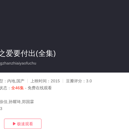
之爱要付出(全集)
zhanzhiaiyaofuchu
型：
内地,国产
上映时间：
2015
豆瓣评分：
3.0
状态：
全46集
- 免费在线观看
,徐佳,孙耀琦,郑国霖
03
极速观看
