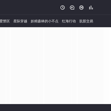




爱禁区
星际穿越
妖精森林的小不点
红海行动
肮脏交易