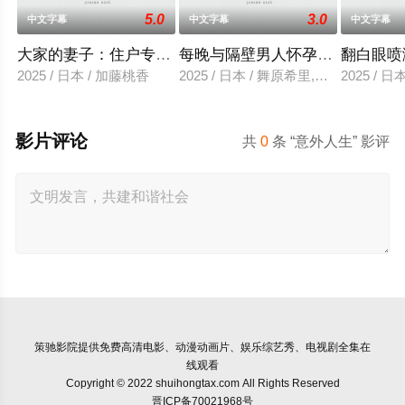
5.0
3.0
中文字幕
中文字幕
中文字幕
大家的妻子：住户专用洞口
每晚与隔壁男人怀孕性爱
翻白眼喷
2025 / 日本 / 加藤桃香
2025 / 日本 / 舞原希里,佐川金二
2025 / 
影片评论
共
0
条 “意外人生” 影评
策驰影院
提供免费高清电影、动漫动画片、娱乐综艺秀、电视剧全集在
线观看
Copyright © 2022 shuihongtax.com All Rights Reserved
晋ICP备70021968号