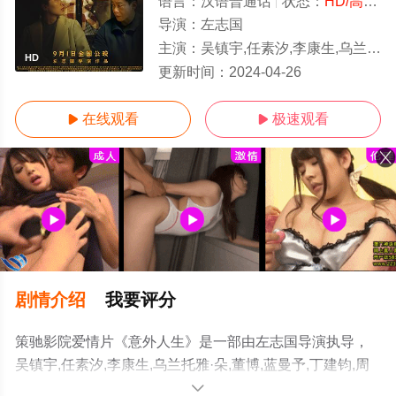
语言：
汉语普通话
状态：
HD/高清
-
导演：
左志国
主演：
吴镇宇,任素汐,李康生,乌兰托雅·朵,董博,蓝曼予,丁建钧,周展翅,张忻恺
HD
更新时间：
2024-04-26
在线观看
极速观看


剧情介绍
我要评分
策驰影院爱情片《意外人生》是一部由左志国导演执导，
吴镇宇,任素汐,李康生,乌兰托雅·朵,董博,蓝曼予,丁建钧,周
展翅,张忻恺等演员精彩演绎的中国大陆电影，手机免费观
