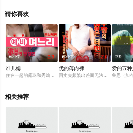
看高清未删减完整版电影大全就上策驰电影网，更多相关
信息可移步至豆瓣电影、电视猫或剧情网等平台了解。
猜你喜欢
1.0
2.0
HD中字
HD中字
正片
准儿媳
优的薄内裤
爱的五种
住在一起的露珠和秀灿和公公住在一起，因为有外遇的丈夫而伤
因丈夫频繁出差而无法满足性欲的优
鲁思（加
相关推荐