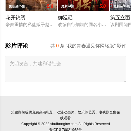
5.0
5.0
更新至05集
更新24集
更新至30集
花开锦绣
御廷谣
第五立面
豪爽重情的私盐贩子赵凌虽出身草莽，却心怀壮志，他结识了遭
改编自行烟烟的同名小说。孟廷辉，
该剧围绕
影片评论
共
0
条 “我的青春遇见你网络版” 影评
策驰影院
提供免费高清电影、动漫动画片、娱乐综艺秀、电视剧全集在
线观看
Copyright © 2022 shuihongtax.com All Rights Reserved
晋ICP备70021968号