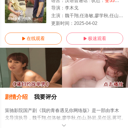
语言：
汉语普通话
状态：
全55集
- 
导演：
李木戈
主演：
魏千翔,任洛敏,廖学秋,任山,孙岩,吴任远,蒋可,王欣如,李佳蔚,姚安濂,徐岑子,
1-55全集/大结局
更新时间：
2025-04-02
在线观看
极速观看


剧情介绍
我要评分
策驰影院国产剧《我的青春遇见你网络版》是一部由李木
戈导演执导，魏千翔,任洛敏,廖学秋,任山,孙岩,吴任远,蒋可,
王欣如,李佳蔚,姚安濂,徐岑子,陆凯,郭泱,陈逸恒,王欢,杨彤,
