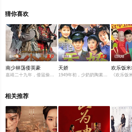
姚一奇,秦越,李燕生,郑晓婉,雷佳,霍青,杜和倩,冯静,陶海,范
世德,王华英,张小磊,刘阳,姜妍,白一翔,郜思雯,郭亚菲,袁近
猜你喜欢
辉,杨壹童,司光敏,王冠等演员精彩演绎的中国大陆电视剧，
大结局剧情已揭晓（1-55全集），手机免费观看高清未删
减完整版电视剧全集就上策驰电影网，更多相关信息可移
步至豆瓣电视剧、电视猫或剧情网等平台了解。
8.0
8.0
全48集
全18集
已完结
南少林荡倭英豪
天娇
欢乐饭米
嘉靖二十九年，倭寇偷袭西安寺。石井镖局总镖头林钦的三个儿
1949年初，少奶奶陶素兰（严晓频
《欢乐饭
相关推荐