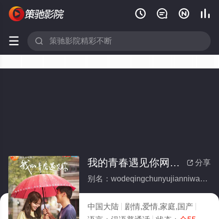






我的青春遇见你网络版(全集)
分享

别名：wodeqingchunyujianniwangluoban
中国大陆
剧情,爱情,家庭,国产
2018