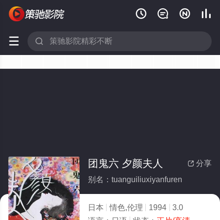






团鬼六 夕颜夫人
分享

别名：tuanguiliuxiyanfuren
日本
情色,伦理
1994
3.0