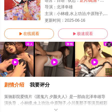
语言：
日语
状态：
正片/高清
- 免费在线观看
导演：
北泽幸雄
主演：
小林瞳,水上功治,中原翔子,小川美那子
正片
更新时间：
2025-06-16
在线观看
极速观看


剧情介绍
我要评分
策驰影院爱情片《团鬼六 夕颜夫人》是一部由北泽幸雄导
演执导，小林瞳,水上功治,中原翔子,小川美那子等演员精彩
演绎的日本电影，手机免费观看高清未删减完整版电影大
