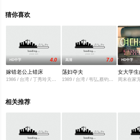
全就上策驰电影网，更多相关信息可移步至豆瓣电影、电
视猫或剧情网等平台了解。
猜你喜欢
4.0
7.0
HD中字
高清
HD中字
嫁错老公上错床
荡妇夺夫
女大学生
1986 / 台湾 / 丁秀玲天影华伦卿爱华
1989 / 台湾 / 韦弘,蔡钧安,幸子,徐
周末在家
相关推荐