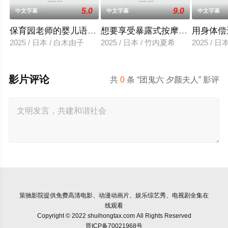
5.0
9.0
中文字幕
中文字幕
中文字幕
保育园老师的婴儿语让人超兴奋
想要享受暴露式按摩的已婚女子
用身体偿
2025 / 日本 / 白木由子
2025 / 日本 / 竹内夏希
2025 / 
影片评论
共
0
条 “团鬼六 夕颜夫人” 影评
策驰影院
提供免费高清电影、动漫动画片、娱乐综艺秀、电视剧全集在
线观看
Copyright © 2022 shuihongtax.com All Rights Reserved
晋ICP备70021968号