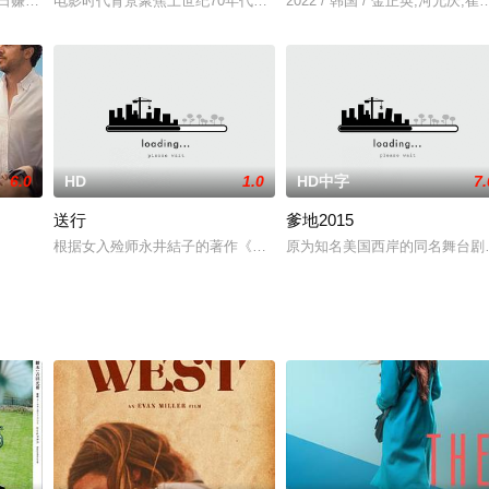
镇海将军造反起事，两人失散，而当光
早日赚到足够的金钱发展自己的事汪，从来不理会自己的身体。一天，他
电影时代背景聚焦上世纪70年代的香港，讲述了正义的廉政公署人员
2022 / 韩国 / 金正英,河允庆,崔
6.0
HD
1.0
HD中字
7.
送行
爹地2015
嘉玲饰）话别。村长之子根与女友莲丛
根据女入殓师永井結子的著作《今天的遗体》拍摄的探讨人性的电影
原为知名美国西岸的同名舞台剧