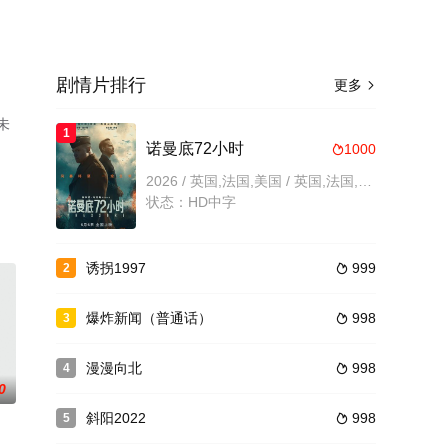
剧情片排行
更多

未
1
诺曼底72小时
1000

2026 / 英国,法国,美国 / 英国,法国,美国,战争,剧情
状态：HD中字
诱拐1997
999
2

爆炸新闻（普通话）
998
3

漫漫向北
998
4

0
斜阳2022
998
5
