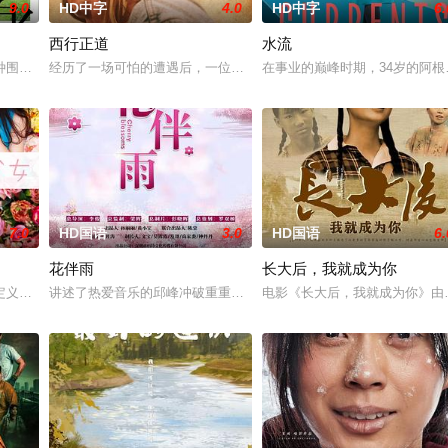
9.0
HD中字
4.0
HD中字
6.
西行正道
水流
京》电影的念头，在说服主编姚松、老
种围绕“废用身”——因瘫痪等原因已无恢复可能的四肢——的治疗方法，
经历了一场可怕的遭遇后，一位小镇女子向疏远的哥哥借了钱，独自
在事业的巅峰时期，34岁的阿
7.0
HD国语
3.0
HD国语
6.
花伴雨
长大后，我就成为你
定义，它是梦开始的地方，没有深思熟虑，只有最单纯的坚定，然而，在这
讲述了热爱音乐的邱峰冲破重重阻力，克服种种困难，组建乐队追求
电影《长大后，我就成为你》由