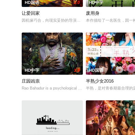
HD国语
2.0
HD中字
让爱回家
废用身
因机缘巧合，向现实妥协的导演朱达仁萌生拍一部《河南人在北
本作描绘了一名医生，因一
HD中字
1.0
HD国语
庄园凶祟
半熟少女2016
Rao Bahadur is a psychological drama set agai
半熟，是对青春期最合理的