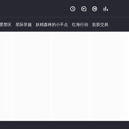




爱禁区
星际穿越
妖精森林的小不点
红海行动
肮脏交易