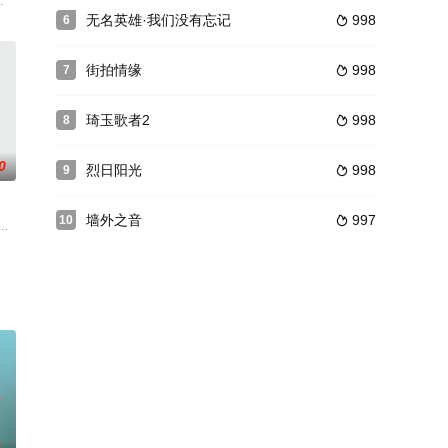
白玫瑰（徐冬冬饰），奉命潜伏
熙珍
无名英雄·我们没有忘记
998
6

街拍情缘
998
7

琦玉歌者2
998
8

0
烈日阳光
998
9

墙外之音
997
10

。讲述了两位女性入殓师的爱与成
，讲述老少配浪漫悲喜交加的人生故事。一头灰白头髮充满熟年魅力的