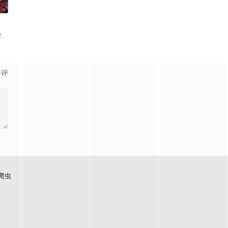
0
来到一座偏僻的小镇，在小镇里他
月28号，来自北京的27岁杭州姑娘杨晨，和她的小伙伴徒步尼
影评
爬虫