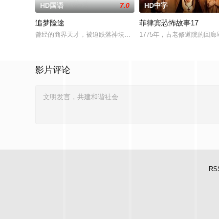
HD国语
7.0
HD中字
追梦险途
菲律宾恐怖故事17
曾经的商界天才，被迫跌落神坛。被那微不足道的成就麻醉过后
1775年，古老修道院的回
影片评论
RS