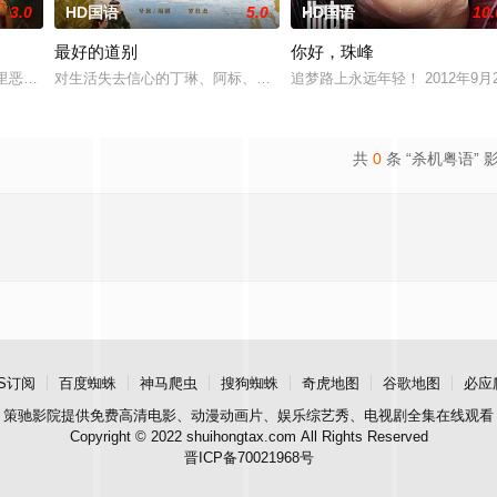
3.0
HD国语
5.0
HD国语
10.
最好的道别
你好，珠峰
他该如何面对现实，能改变他的命运的
廊里恶灵潜藏，血腥诅咒悄然蔓延，修女们接连坠入死亡深渊；2025
对生活失去信心的丁琳、阿标、梁兴、林雪宜在网上相约轻生，他们
追梦路上永远年轻！ 2012年9
共
0
条 “杀机粤语” 
S订阅
百度蜘蛛
神马爬虫
搜狗蜘蛛
奇虎地图
谷歌地图
必应
策驰影院
提供免费高清电影、动漫动画片、娱乐综艺秀、电视剧全集在线观看
Copyright © 2022 shuihongtax.com All Rights Reserved
晋ICP备70021968号