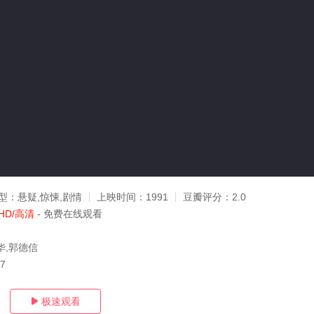
型：
悬疑,惊悚,剧情
上映时间：
1991
豆瓣评分：
2.0
HD/高清
- 免费在线观看
华,郭德信
17
极速观看
