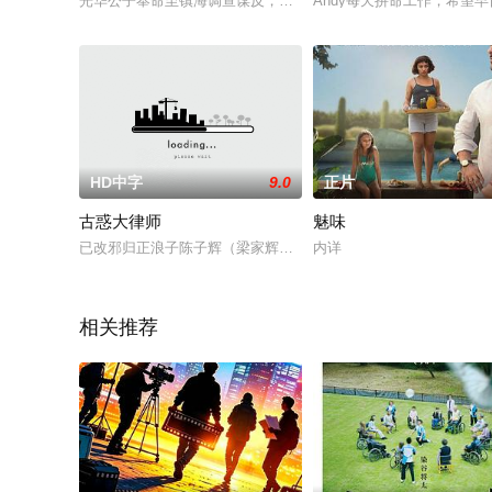
光华公子奉命至镇海调查谋反，邂逅了一位少女紫棠，与此同时
Andy每天拚命工作，希望
HD中字
9.0
正片
古惑大律师
魅味
已改邪归正浪子陈子辉（梁家辉饰）临去外地工作前与女友（刘
内详
相关推荐