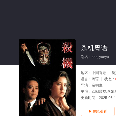
杀机粤语
别名：shajiyueyu
地区：
中国香港
类
语言：
粤语
状态：
导演：
余明生
主演：
欧阳震华,李婉
更新时间：
2025-06-
在线观看
