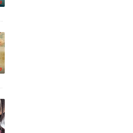
0
一人踏上穿越西德克萨斯州的旅程
根廷造型师丽娜在瑞士的一场颁奖典礼后，被一种突如其来的冲动驱使
0
自己的音乐梦想，并走出了困住他
中共四川省第十一届党代表、第十二届中华慈善奖最具爱心慈善楷模张