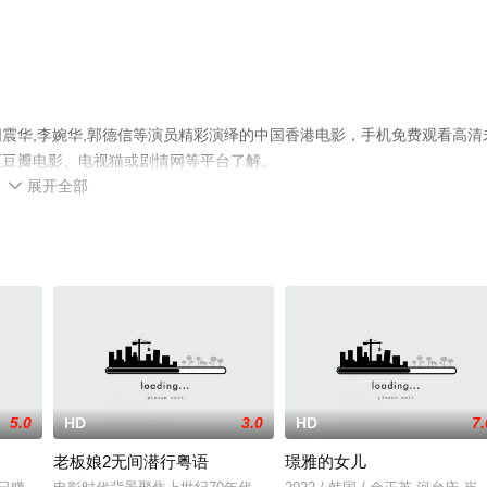
震华,李婉华,郭德信等演员精彩演绎的中国香港电影，手机免费观看高清
至豆瓣电影、电视猫或剧情网等平台了解。
展开全部

5.0
HD
3.0
HD
7.
老板娘2无间潜行粤语
璟雅的女儿