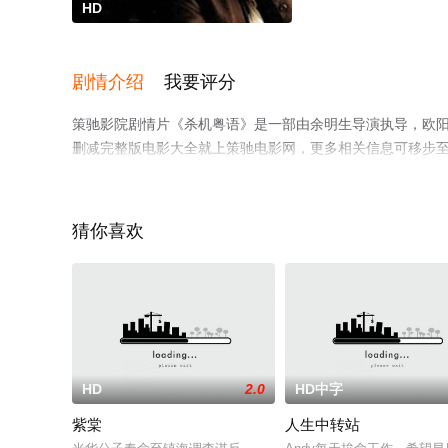
HD
剧情介绍
我要评分
策驰影院剧情片《杀机粤语》是一部由余明生导演执导，欧阳
删减完整版电影大全就上策驰电影网，更多相关信息可移步
猜你喜欢
HD
2.0
HD中字
紫棠
人生中转站