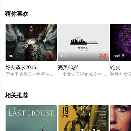
完整版电影大全就上策驰电影网，更多相关信息可移步至
豆瓣电影、电视猫或剧情网等平台了解。
猜你喜欢
8.0
7.0
HD
HD
HD中字
好友请求2016
完美40岁
蛇皮
学校里的风云人物劳拉，善于交际，热爱脸书。某日，劳拉与她在
一个女人庆祝她40岁生日的方式是让
跨性别女
相关推荐