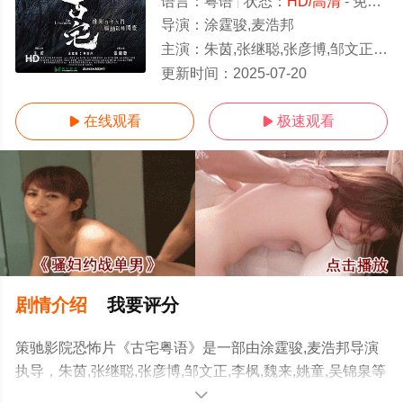
语言：
粤语
状态：
HD/高清
- 免费在线观看
导演：
涂霆骏,麦浩邦
主演：
朱茵,张继聪,张彦博,邹文正,李枫,魏来,姚童,吴锦泉
HD
更新时间：
2025-07-20
在线观看
极速观看


剧情介绍
我要评分
策驰影院恐怖片《古宅粤语》是一部由涂霆骏,麦浩邦导演
执导，朱茵,张继聪,张彦博,邹文正,李枫,魏来,姚童,吴锦泉等
演员精彩演绎的中国香港电影，手机免费观看高清未删减
