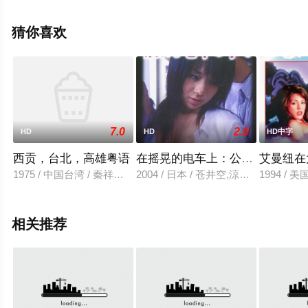
更多相关信息可移步至豆瓣电影、电视猫或剧情网等平台
了解。
猜你喜欢
7.0
2.0
HD
HD
HD中字
西贡，台北，高雄粤语
在摇晃的电车上：公寓的家庭教
艾曼纽在
1975 / 中国台湾 / 秦祥林,萧芳芳,李虹,張冰玉,江明,曹健,韩苏,
2004 / 日本 / 苍井空,涼樹れん,
1994 / 美
相关推荐