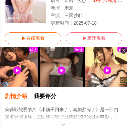
语言：
日语
状态：
HD中字/高清
- 免费在线观看
导演：
未知
主演：
三国沙耶
HD中字
更新时间：
2025-07-18
在线观看
极速观看


剧情介绍
我要评分
策驰影院爱情片《小姨子回来了，新婚梦碎了》是一部由
知名导演执导，三国沙耶等演员精彩演绎的日本电影，手
机免费观看高清未删减完整版电影大全就上策驰电影网，
