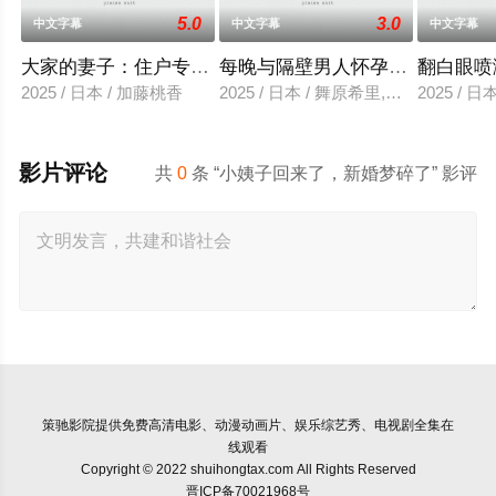
5.0
3.0
中文字幕
中文字幕
中文字幕
大家的妻子：住户专用洞口
每晚与隔壁男人怀孕性爱
翻白眼喷
2025 / 日本 / 加藤桃香
2025 / 日本 / 舞原希里,佐川金二
2025 / 
影片评论
共
0
条 “小姨子回来了，新婚梦碎了” 影评
策驰影院
提供免费高清电影、动漫动画片、娱乐综艺秀、电视剧全集在
线观看
Copyright © 2022 shuihongtax.com All Rights Reserved
晋ICP备70021968号