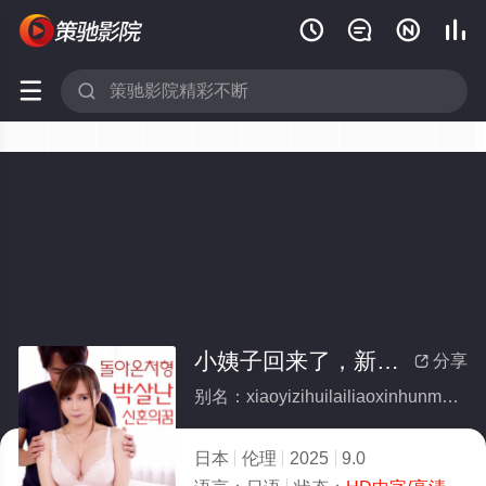






小姨子回来了，新婚梦碎了
分享

别名：xiaoyizihuilailiaoxinhunmengsuiliao
日本
伦理
2025
9.0