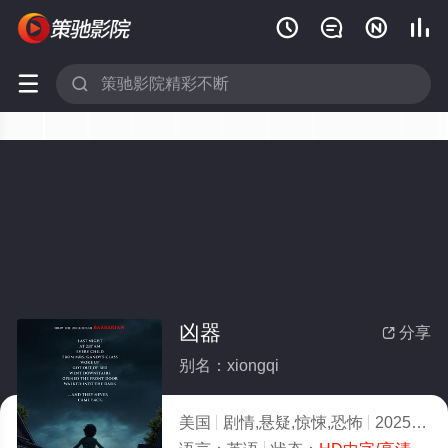






凶器
分享

别名：xiongqi
美国
剧情,悬疑,惊悚,恐怖
2025
8.0