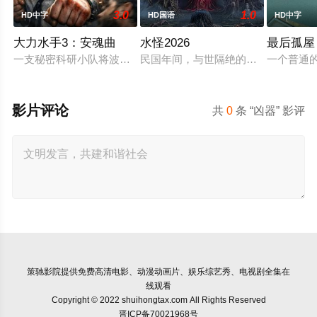
3.0
1.0
HD中字
HD国语
HD中字
大力水手3：安魂曲
水怪2026
最后孤屋
一支秘密科研小队将波派囚禁在地下军事基地，试图驯化并利用
民国年间，与世隔绝的怪水村被湖中“
一个普通的
影片评论
共
0
条 “凶器” 影评
策驰影院
提供免费高清电影、动漫动画片、娱乐综艺秀、电视剧全集在
线观看
Copyright © 2022 shuihongtax.com All Rights Reserved
晋ICP备70021968号