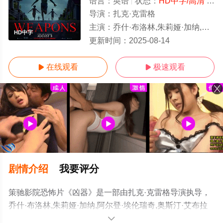
语言：
英语
状态：
HD中字/高清
- 免费在线观看
导演：
扎克·克雷格
主演：
乔什·布洛林,朱莉娅·加纳,阿尔登·埃伦瑞奇,奥斯汀·艾布拉姆斯,卡里·克里斯托弗
HD中字
更新时间：
2025-08-14
在线观看
极速观看


剧情介绍
我要评分
策驰影院恐怖片《凶器》是一部由扎克·克雷格导演执导，
乔什·布洛林,朱莉娅·加纳,阿尔登·埃伦瑞奇,奥斯汀·艾布拉
姆斯,卡里·克里斯托弗,王汉斌,埃米·马迪根,琼·黛安·拉斐尔,
