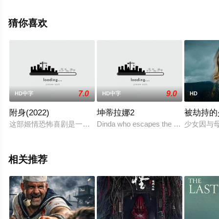
托比·哈斯,梅丽莎·庞西奥,惠特默·托马斯,凯莉·舒特拉,杰米
斯·巴特勒,萨拉·科普金,奥布雷·布洛克维,塞尔吉奥·杜克,克
猜你喜欢
莱顿·法里斯,C等演员精彩演绎的美国电影，手机免费观看
高清未删减完整版电影大全就上策驰电影网，更多相关信
息可移步至豆瓣电影、电视猫或剧情网等平台了解。
7.0
9.0
HD中字
HD中字
HD
附身(2022)
坤蒂拉娜2
被劫持的
这部姬情恐怖喜剧是一个关于依赖共生关系的寓言：玛雅曾经是
Dinda who escapes the Kuntilanak (f
少女因与
相关推荐