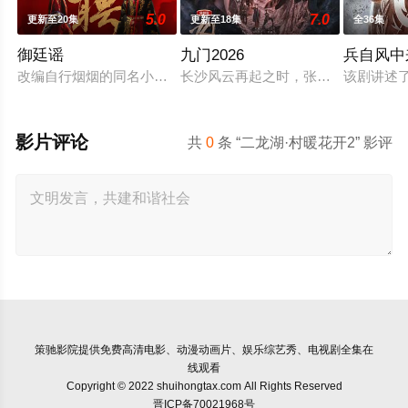
5.0
7.0
更新至20集
更新至18集
全36集
御廷谣
九门2026
兵自风中
改编自行烟烟的同名小说。孟廷辉，大平王朝有史以来个以女子
长沙风云再起之时，张启山（陈伟霆 
该剧讲述
影片评论
共
0
条 “二龙湖·村暖花开2” 影评
策驰影院
提供免费高清电影、动漫动画片、娱乐综艺秀、电视剧全集在
线观看
Copyright © 2022 shuihongtax.com All Rights Reserved
晋ICP备70021968号