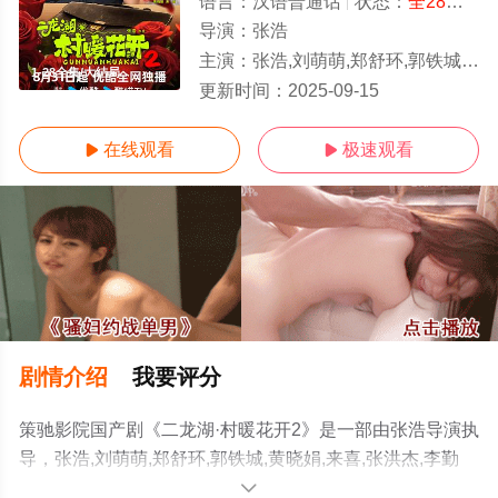
语言：
汉语普通话
状态：
全28集
- 
导演：
张浩
主演：
张浩,刘萌萌,郑舒环,郭铁城,黄晓娟,来喜,张洪杰,李勤勤,林威,杜煜峰
1-28全集/大结局
更新时间：
2025-09-15
在线观看
极速观看


剧情介绍
我要评分
策驰影院国产剧《二龙湖·村暖花开2》是一部由张浩导演执
导，张浩,刘萌萌,郑舒环,郭铁城,黄晓娟,来喜,张洪杰,李勤
勤,林威,杜煜峰等演员精彩演绎的中国大陆电视剧，大结局
