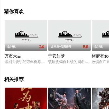
剧情已揭晓（1-28全集），手机免费观看高清未删减完整
版电视剧全集就上策驰电影网，更多相关信息可移步至豆
猜你喜欢
瓣电视剧、电视猫或剧情网等平台了解。
1.0
9.0
全24集
全38集+付费番外
全24集
万市大吉
宁安如梦
梅府有女
该剧主要讲述万年倒霉蛋叶可乐在万乐市经营着一家父亲留下来
该剧改编自时镜的同名小说，曾经的
改编自广
相关推荐