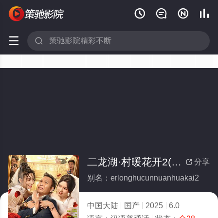






二龙湖·村暖花开2(全集)
分享

别名：erlonghucunnuanhuakai2
中国大陆
国产
2025
6.0