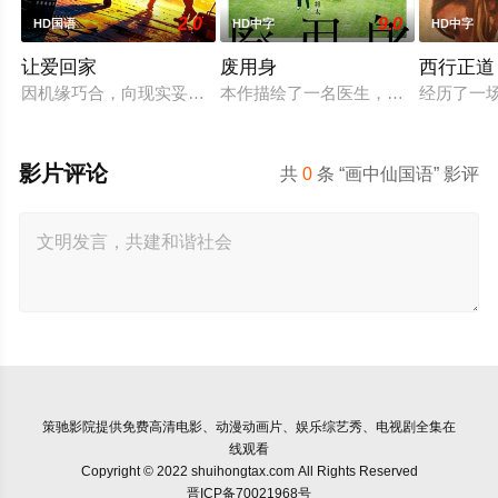
2.0
9.0
HD国语
HD中字
HD中字
让爱回家
废用身
西行正道
因机缘巧合，向现实妥协的导演朱达仁萌生拍一部《河南人在北
本作描绘了一名医生，因一种围绕“废
经历了一
影片评论
共
0
条 “画中仙国语” 影评
策驰影院
提供免费高清电影、动漫动画片、娱乐综艺秀、电视剧全集在
线观看
Copyright © 2022 shuihongtax.com All Rights Reserved
晋ICP备70021968号