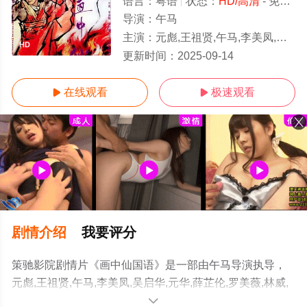
语言：
粤语
状态：
HD/高清
- 免费在线观看
导演：
午马
主演：
元彪,王祖贤,午马,李美凤,吴启华,元华,薛芷伦,罗美薇,林威,叶璿
HD
更新时间：
2025-09-14
在线观看
极速观看


剧情介绍
我要评分
策驰影院剧情片《画中仙国语》是一部由午马导演执导，
元彪,王祖贤,午马,李美凤,吴启华,元华,薛芷伦,罗美薇,林威,
叶璿等演员精彩演绎的中国香港电影，手机免费观看高清
