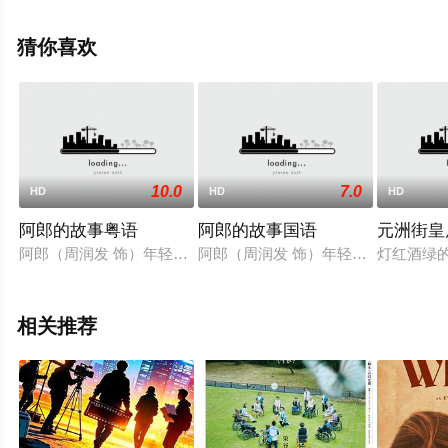
未删减完整版电影大全就上策驰电影网，更多相关信息可
移步至豆瓣电影、电视猫或剧情网等平台了解。
猜你喜欢
10.0
7.0
HD
HD
HD
阿郎的故事粤语
阿郎的故事国语
元洲街皇
阿郎（周润发 饰）年轻时作为出色的赛车手很是放荡不羁，却不
阿郎（周润发 饰）年轻时作为出色的
灯红酒绿
相关推荐