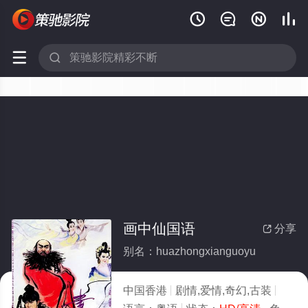






画中仙国语
分享

别名：huazhongxianguoyu
中国香港
剧情,爱情,奇幻,古装
1988