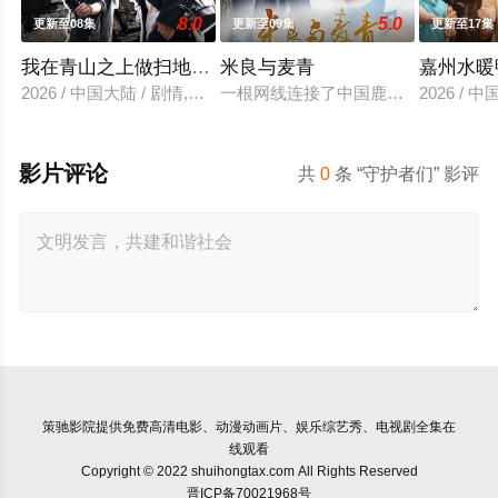
8.0
5.0
更新至08集
更新至09集
更新至17集
我在青山之上做扫地担当
米良与麦青
嘉州水暖
2026 / 中国大陆 / 剧情,国产
一根网线连接了中国鹿鸣村和英国牛
2026 / 
影片评论
共
0
条 “守护者们” 影评
策驰影院
提供免费高清电影、动漫动画片、娱乐综艺秀、电视剧全集在
线观看
Copyright © 2022 shuihongtax.com All Rights Reserved
晋ICP备70021968号