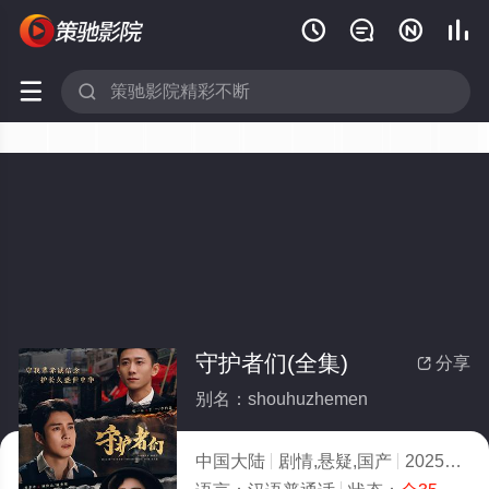






守护者们(全集)
分享

别名：shouhuzhemen
中国大陆
剧情,悬疑,国产
2025
3.0