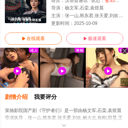
语言：
汉语普通话
状态：
全35集
- 
导演：
杨文军,石栾,袁煜晨
主演：
张一山,韩东君,张天爱,刘欢,鲍大志,焦刚,田昊,王建国,汪汐潮,朱刚日尧,范诗然
1-35全集/大结局
更新时间：
2025-10-09
在线观看
极速观看


剧情介绍
我要评分
策驰影院国产剧《守护者们》是一部由杨文军,石栾,袁煜晨
导演执导，张一山,韩东君,张天爱,刘欢,鲍大志,焦刚,田昊,王
建国,汪汐潮,朱刚日尧,范诗然,王姿允,贺镪,关畅,马跃,黄蓉,
