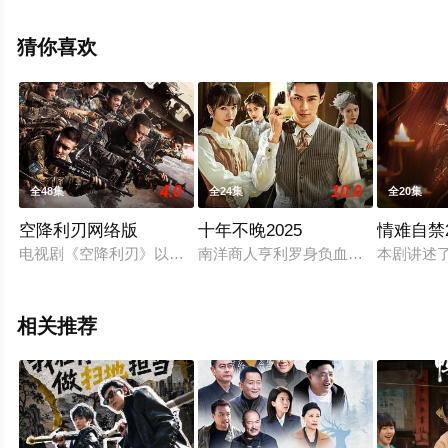
赵子琪等演员精彩演绎的中国大陆电视剧，大结局剧情已
揭晓（1-35全集），手机免费观看高清未删减完整版电视
猜你喜欢
剧全集就上策驰电影网，更多相关信息可移步至豆瓣电视
剧、电视猫或剧情网等平台了解。
4.0
10.0
全48集
全24集
全20集
空降利刃网络版
十年不晚2025
情难自禁2
电视剧《空降利刃》以张启、潘野、齐小天等空降特种兵为代表
南洋商人亨利罗身负血海深仇，隐忍
本剧讲述
相关推荐