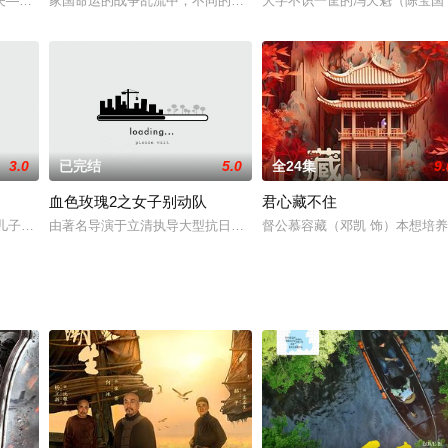
到梦寐以求的国内知名广告公司“概
夫——八路军指导员马天龙的教育和帮助下，从一个莽撞冒失的农家女逐步
家国命运的战争乱流中，不同的人秉持着各自的信念做出迥异的选择
大字不识一筐的冯天魁（陈宝国
3.0
已完结
5.0
全24集
9.
血色玫瑰2之女子别动队
君心藏不住
主义洗礼的战士，肩负党的特殊使命，
长儿子廖盛辉被一神秘人牵扯进一个精心布好的迷局，指引他一步步去探
由著名导演于立清执导大型抗日题材剧《血色玫瑰2之女子别动队》讲
督公慕容藏（邓凯 饰）本想培