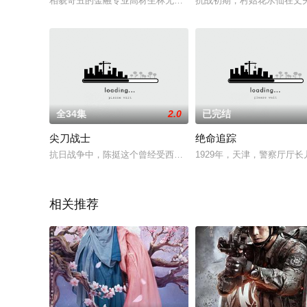
相貌奇丑的金融专业高材生林无敌（李欣汝）求职几番挫败，终收
抗战初期，村姑花水仙在丈
全34集
2.0
已完结
尖刀战士
绝命追踪
抗日战争中，陈挺这个曾经受西方文化熏陶，也同样接受了共产
1929年，天津，警察厅厅
相关推荐