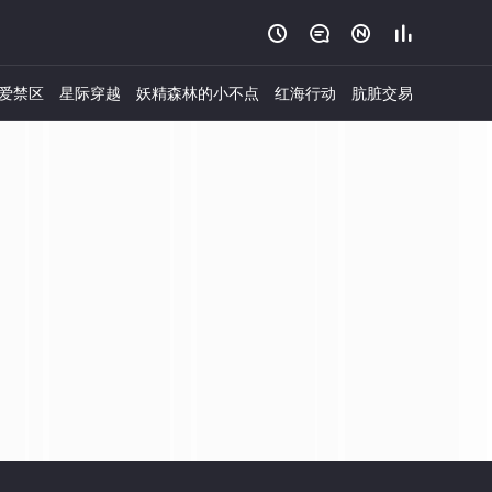




爱禁区
星际穿越
妖精森林的小不点
红海行动
肮脏交易