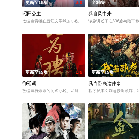
更新至18集
2.0
全36集
昭阳公主
兵自风中来
改编自青帷在晋江文学城的小说《平阳公主》。
该剧讲述了在396旅与陆
更新至19集
5.0
更新至19集
御廷谣
我当卧底这件事
改编自行烟烟的同名小说。孟廷辉，大平王朝有史以来个以女子
程序员李文刻意接近顾婷，