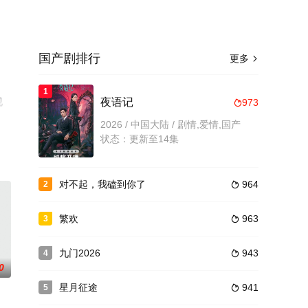
国产剧排行
更多

，
1
视
夜语记
973

2026 / 中国大陆 / 剧情,爱情,国产
状态：更新至14集
对不起，我磕到你了
964
2

繁欢
963
3

九门2026
943
4

0
星月征途
941
5
