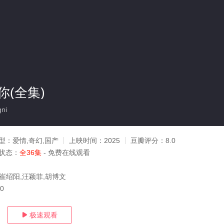
(全集)
ni
型：
爱情,奇幻,国产
上映时间：
2025
豆瓣评分：
8.0
状态：
全36集
- 免费在线观看
,崔绍阳,汪颖菲,胡博文
10
极速观看
