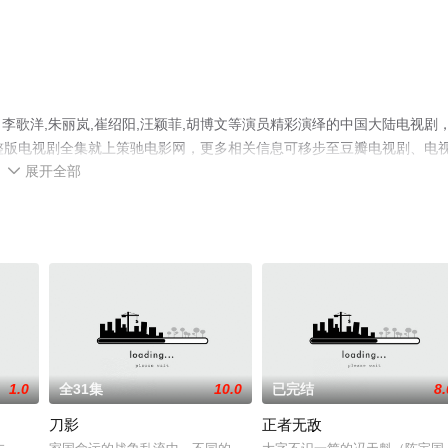
歌洋,朱丽岚,崔绍阳,汪颖菲,胡博文等演员精彩演绎的中国大陆电视剧
整版电视剧全集就上策驰电影网，更多相关信息可移步至豆瓣电视剧、电
展开全部

1.0
全31集
10.0
已完结
8.
刀影
正者无敌