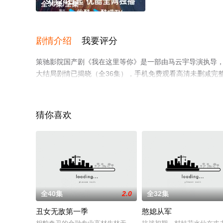
全36集/全集
剧情介绍
我要评分
策驰影院国产剧《我在这里等你》是一部由马云宇导演执导，李
大结局剧情已揭晓（全36集），手机免费观看高清未删减完
猫或剧情网等平台了解。
猜你喜欢
全40集
2.0
全32集
丑女无敌第一季
憨媳从军