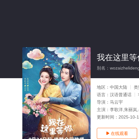
我在这里等你
别名：wozaizhelideng
地区：
中国大陆
类
语言：
汉语普通话
导演：
马云宇
主演：
李歌洋,朱丽岚
更新时间：
2025-10-
在线观看
