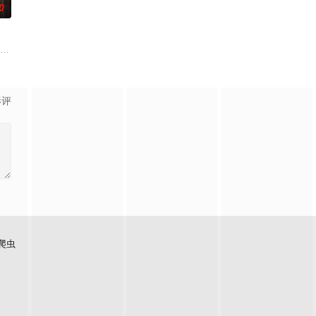
0
逾白，我喜欢你，哲学和生物学
九门连枝入新局，即日启程。
影评
爬虫