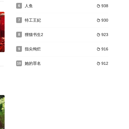
，同时承受由此引发的不同的命运
 饰）是川军永州警备司令兼66师师长，心血来潮的他自封陆海空三
人鱼
938
6

特工王妃
930
7

狸猫书生2
923
8

0
指尖绚烂
916
9

她的罪名
912
10

述的是龙虎山抗日游击支队女子
养仇人之女云娇（金子璇 饰）成为自己对付仇人的底牌，却在朝夕相