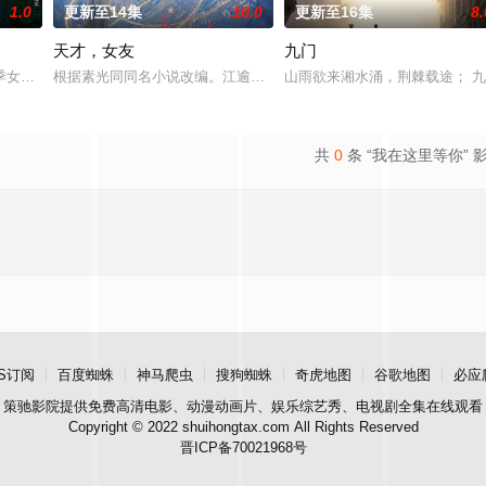
1.0
更新至14集
10.0
更新至16集
8.
天才，女友
九门
武夫等带兵参加围剿。冀中军区损失惨
季女生苏琳（黄杨钿甜 饰），虽自小被父母忽视，在艰苦环境中长大，但
根据素光同同名小说改编。江逾白长大以后，林知夏忽然对他说：“江
山雨欲来湘水涌，荆棘载途； 
共
0
条 “我在这里等你” 
S订阅
百度蜘蛛
神马爬虫
搜狗蜘蛛
奇虎地图
谷歌地图
必应
策驰影院
提供免费高清电影、动漫动画片、娱乐综艺秀、电视剧全集在线观看
Copyright © 2022 shuihongtax.com All Rights Reserved
晋ICP备70021968号