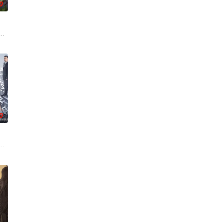
0
争后，国家蒙羞，张謇虽高中状元
南文化传媒（广东）有限公司出品，10分钟*12集，取景地为云
0
币。根据党中央指示，高景波、
了他们在中意合作项目中面对专业挑战与境外竞争，通过创新实践实现