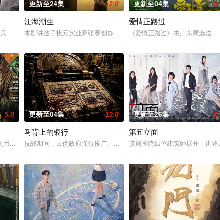
6.0
更新至24集
2.0
更新至04集
5.
江海潮生
爱情正路过
军步兵学院联合举办的小型军事演习中，郭子剑因不满演习流于形式，假传
本剧讲述了状元实业家张謇创办大生企业，实业报国的故事。甲午战
《爱情正路过》由广东局选送，岭
5.0
更新至04集
10.0
更新至26集
7.
马背上的银行
第五立面
进士科三元及第入翰林院的奇女子。十
利用顾炎女儿奴的属性，请求老炮儿顾炎带自己用程序员身份卧底电诈集团
抗战期间，日伪政府强行推广、使用由“中国准备银行”发行的伪钞货
该剧围绕四位建筑师展开，讲述