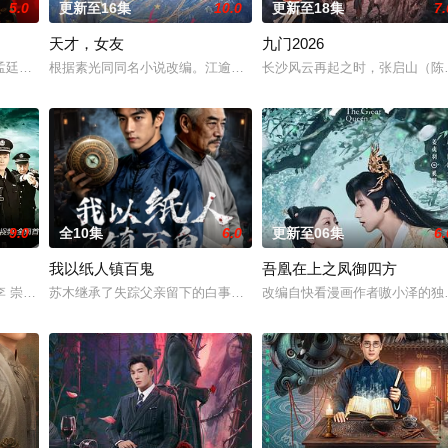
5.0
更新至16集
10.0
更新至18集
7.
天才，女友
九门2026
。一人背负过往伤痕，避世居于深山；
孟廷辉，大平王朝有史以来个以女子进士科三元及第入翰林院的奇女子。十
根据素光同同名小说改编。江逾白长大以后，林知夏忽然对他说：“江
长沙风云再起之时，张启山（陈伟
9.0
全10集
6.0
更新至06集
6.
我以纸人镇百鬼
吾凰在上之凤御四方
，郭子剑因不满演习流于形式，假传
李 崇霄饰演）为代表的冀北市公安刑警用自己 的超凡的智慧与过人的勇
苏木继承了失踪父亲留下的白事馆，本想低调扎纸维生，却因一具流
改编自快看漫画作者嗷小泽的独