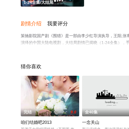
1-24全集/大结局
剧情介绍
我要评分
策驰影院国产剧《围猎》是一部由李少红导演执导，王阳,张宥浩,
演绎的中国大陆电视剧，大结局剧情已揭晓（1-24全集）
可移步至豆瓣电视剧、电视猫或剧情网等平台了解。
猜你喜欢
完结
9.0
全40集
咱们结婚吧2013
一念关山