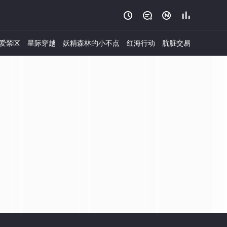




爱禁区
星际穿越
妖精森林的小不点
红海行动
肮脏交易