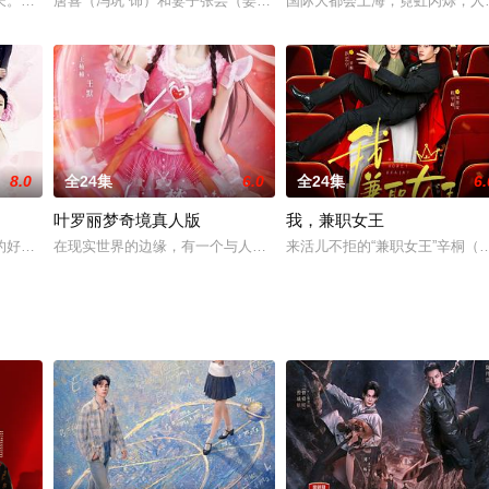
却还是不愿死无葬身之地的大龄单身
长。江湖行远舟，关山阵阵万重霜。该剧讲述安国朱衣卫前左使任如意（刘
唐喜（冯巩 饰）和妻子张芸（姜宏波 饰）结婚多年，夫妻两人之间
国际大都会上海，霓虹闪烁，人
8.0
全24集
6.0
全24集
6.
叶罗丽梦奇境真人版
我，兼职女王
优。一日，她家的老佣人钱阿婆与媳妇
的好友、大学同窗。她们毕业后同时进入一家大型外企乐易网工作，并受到
在现实世界的边缘，有一个与人类世界平行的神秘领域——叶罗丽仙
来活儿不拒的“兼职女王”辛桐（