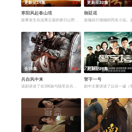
更新至14集
5.0
更新至20集
寒阳风起春山境
御廷谣
故事发生在远离尘嚣的春日山野，两个孤独的人因机缘巧合相遇
改编自行烟烟的同名小说。
全36集
6.0
更新至26集
兵自风中来
警字一号
该剧讲述了在396旅与陆军步兵学院联合举办的小型军事演习中
剧中主要讲述了以谷一诚（