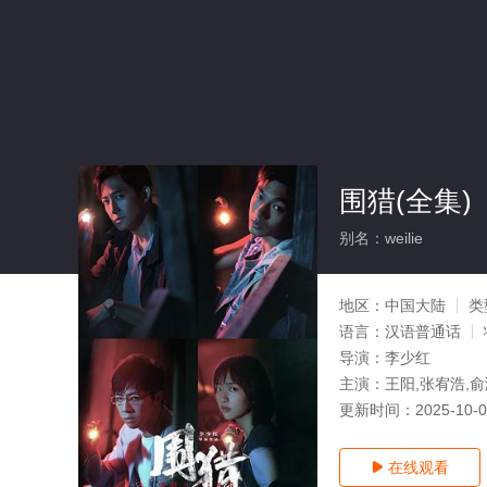
围猎(全集)
别名：weilie
地区：
中国大陆
类
语言：
汉语普通话
导演：
李少红
主演：
王阳,张宥浩,俞
更新时间：
2025-10-
在线观看
