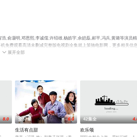
俞灏明,邓恩熙,李诚儒,许绍雄,杨皓宇,余皑磊,郝平,冯兵,黄璐等演员
，手机免费观看高清未删减完整版电视剧全集就上策驰电影网，更多相关信
展开全部

8.0
全37集
6.0
42集全
4.
生活有点甜
欢乐颂