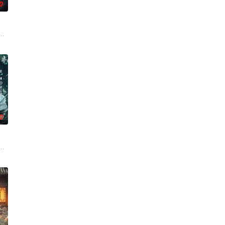
0
逾白，我喜欢你，哲学和生物学
霆 饰）与吴老狗（曾舜晞 饰）强强联手，携手霍仙姑（陈瑶 饰
0
血的新娘纸人卷入了一场跨越十年
家连载漫画《吾凰在上》。现代少女奚圆（姜贞羽 饰）因意外踏入玄