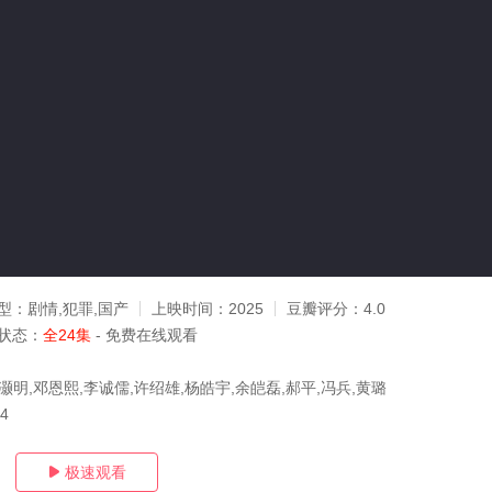
型：
剧情,犯罪,国产
上映时间：
2025
豆瓣评分：
4.0
状态：
全24集
- 免费在线观看
灏明,邓恩熙,李诚儒,许绍雄,杨皓宇,余皑磊,郝平,冯兵,黄璐
04
极速观看
