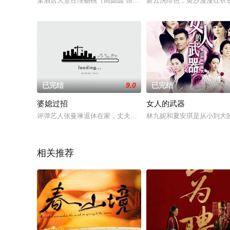
某酒店大堂经理杨桃（高圆圆 饰）是一个虽知婚姻是爱情的坟墓
新云洗绯色，黄沙漫漫红衣
已完结
9.0
已完结
婆媳过招
女人的武器
评弹艺人张曼琳退休在家，丈夫的长年呵护，使她习惯于养尊处
林九妮和夏安琪是从小到大
相关推荐