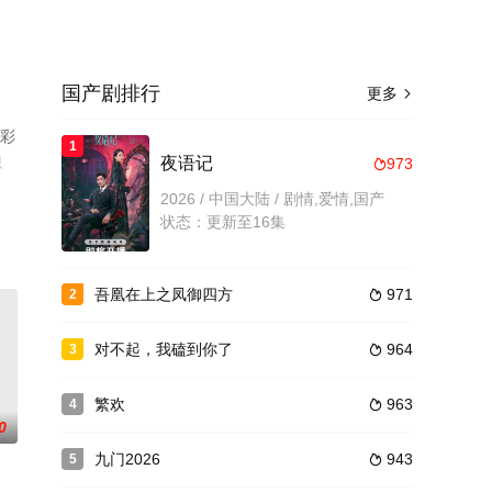
国产剧排行
更多

精彩
1
息
夜语记
973

2026 / 中国大陆 / 剧情,爱情,国产
状态：更新至16集
吾凰在上之凤御四方
971
2

对不起，我磕到你了
964
3

繁欢
963
4

0
九门2026
943
5
