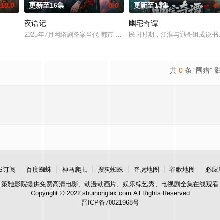
10.0
更新至16集
5.0
更新至15集
4.
夜语记
幽宅奇谭
”完成复仇的受害者；临终前与遗憾
2025年7月网络剧备案当代 都市 海南越酷文化传媒有限公司
民国时期，江淮与迅哥组成说书班
共
0
条 “围猎” 
S订阅
百度蜘蛛
神马爬虫
搜狗蜘蛛
奇虎地图
谷歌地图
必应
策驰影院
提供免费高清电影、动漫动画片、娱乐综艺秀、电视剧全集在线观看
Copyright © 2022 shuihongtax.com All Rights Reserved
晋ICP备70021968号