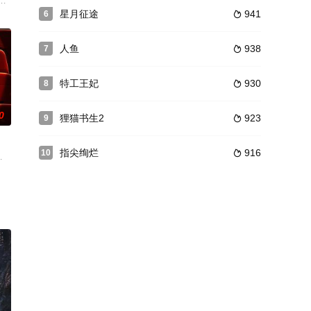
感情一直十分要好。唐喜在光华
头攒动。多少年轻人从四面八方云集十里洋场，追寻着似乎触手可及的
星月征途
941
6

人鱼
938
7

特工王妃
930
8

0
狸猫书生2
923
9

指尖绚烂
916
10

境。这里居住着各种许多拥有魔法
孙艺宁 饰）接到替闺蜜搞砸相亲的任务，不曾想相亲对象是四海集