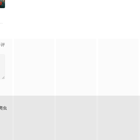
0
子，偶遇“白天人住屋，晚上鬼占房”的阴阳宅，江淮被掳走配“阴
影评
爬虫