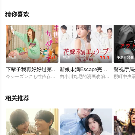
大结局剧情已揭晓（1-6全集），手机免费观看高清未删减
完整版电视剧全集就上策驰电影网，更多相关信息可移步
猜你喜欢
至豆瓣电视剧、电视猫或剧情网等平台了解。
8.0
10.0
完结
完结
更新至09集
下辈子我再好好过第三季
新娘未满Escape完结篇
警视厅局
今シーズンにも性依存系女子の主人公?大森桃江役で内田が出
由小川丸尼的漫画改编的真人版《新娘未
樱町中央
相关推荐