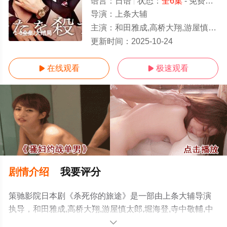
语言：
日语
状态：
全6集
- 免费在线观看
导演：
上条大辅
主演：
和田雅成,高桥大翔,游屋慎太郎,堀海登,寺中敬輔,中林登生,工藤俊作,小泽真珠
1-6全集/大结局
更新时间：
2025-10-24
在线观看
极速观看


剧情介绍
我要评分
策驰影院日本剧《杀死你的旅途》是一部由上条大辅导演
执导，和田雅成,高桥大翔,游屋慎太郎,堀海登,寺中敬輔,中
林登生,工藤俊作,小泽真珠等演员精彩演绎的日本电视剧，
