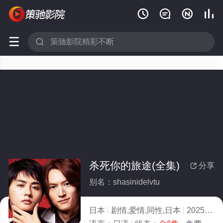






杀死你的旅途(全集)
分享

别名：shasinidelvtu
日本
剧情,爱情,同性,日本
2025
4.0