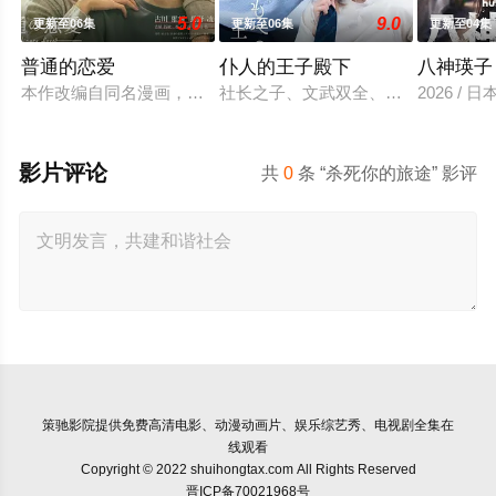
5.0
9.0
更新至06集
更新至06集
更新至04集
普通的恋爱
仆人的王子殿下
八神瑛子
本作改编自同名漫画，是一部以处于上下级关系的文原一良与东
社长之子、文武双全、校内站在金字
2026 /
影片评论
共
0
条 “杀死你的旅途” 影评
策驰影院
提供免费高清电影、动漫动画片、娱乐综艺秀、电视剧全集在
线观看
Copyright © 2022 shuihongtax.com All Rights Reserved
晋ICP备70021968号