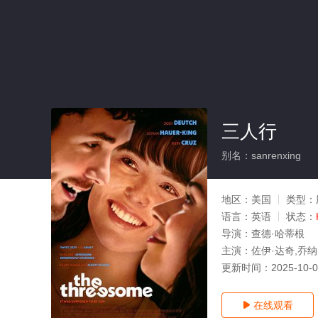
三人行
别名：sanrenxing
地区：
美国
类型：
语言：
英语
状态：
导演：
查德·哈蒂根
主演：
佐伊·达奇,乔纳
更新时间：
2025-10-
在线观看
