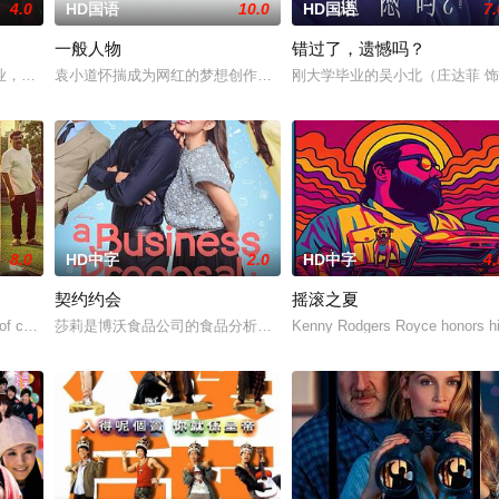
4.0
HD国语
10.0
HD国语
7.
一般人物
错过了，遗憾吗？
立，然而三年后她不得不与家人和解
业，却对未来的规划一片迷茫。来自各方面的压力使她无法控制自己的饮食
袁小道怀揣成为网红的梦想创作短视频，并与周小乙等人组建了“红透
刚大学毕业的吴小北（庄达菲 
8.0
HD中字
2.0
HD中字
4.
契约约会
摇滚之夏
顺，成绩优异的他不仅刚刚
of consecutive eve
莎莉是博沃食品公司的食品分析师，如今陷入财务困境，她答应为挚
Kenny Rodgers Royce honors hi