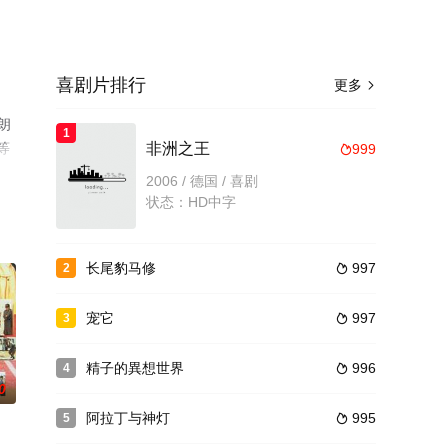
喜剧片排行
更多

朗
1
,等
非洲之王
999

情网
2006 / 德国 / 喜剧
状态：HD中字
长尾豹马修
997
2

宠它
997
3

精子的異想世界
996
4

0
阿拉丁与神灯
995
5
