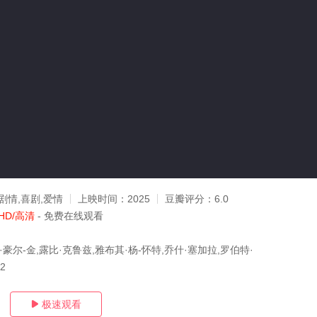
剧情,喜剧,爱情
上映时间：
2025
豆瓣评分：
6.0
HD/高清
- 免费在线观看
·豪尔-金,露比·克鲁兹,雅布其·杨-怀特,乔什·塞加拉,罗伯特·
02
极速观看
