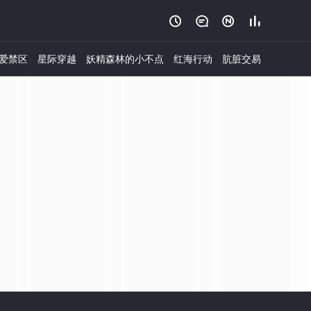




爱禁区
星际穿越
妖精森林的小不点
红海行动
肮脏交易