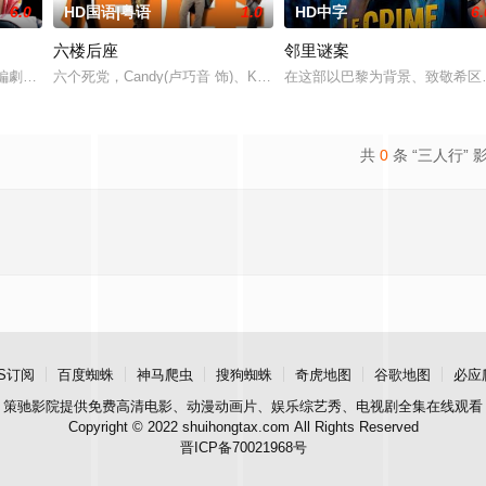
6.0
HD国语|粤语
1.0
HD中字
6.
六楼后座
邻里谜案
”，步步为营接近倔强女医生李梦
瑞編劇的喜劇《六樓后座》拍出香港新一代的愛情面面觀，其中「Tru
六个死党，Candy(卢巧音 饰)、Karena(林嘉欣 饰)、梁Wing(周俊伟 饰
在这部以巴黎为背景、致敬希区
共
0
条 “三人行” 
S订阅
百度蜘蛛
神马爬虫
搜狗蜘蛛
奇虎地图
谷歌地图
必应
策驰影院
提供免费高清电影、动漫动画片、娱乐综艺秀、电视剧全集在线观看
Copyright © 2022 shuihongtax.com All Rights Reserved
晋ICP备70021968号