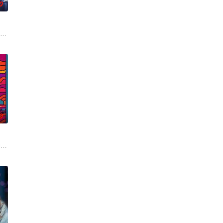
0
半边天”团队。然而团队在发展
饰）被初恋男友李天昊（周澄奧 饰）断崖式分手后陷入无尽的情绪反
0
友雅斯敏牵线搭桥，为她安排相亲
s late mother