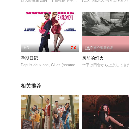
四人好友聚会的一个轻松的下午，谈话间大家交换了人生中重要
比尔（拉尔夫·马奇奥 Ralph 
HD
7.0
正片
孕期日记
风前的灯火
Depuis deux ans, Gilles (homme-parfait-non-fu
幸平は田舎から上京してき
相关推荐