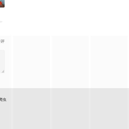
0
)、
柯克的影片中，一位犯罪小说作家和他的电影教授搭档陷入了一场真实
影评
爬虫