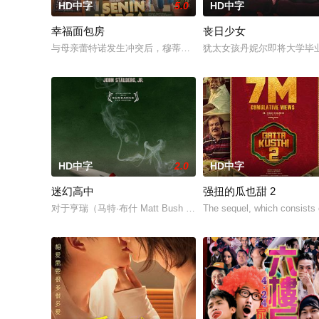
HD中字
5.0
HD中字
幸福面包房
丧日少女
与母亲蕾特诺发生冲突后，穆蒂亚离家出走，决心证明自己的独
犹太女孩丹妮尔即将大学毕
HD中字
2.0
HD中字
迷幻高中
强扭的瓜也甜 2
对于亨瑞（马特·布什 Matt Bush 饰）来说，生活可谓一帆风
The sequel, which consists 