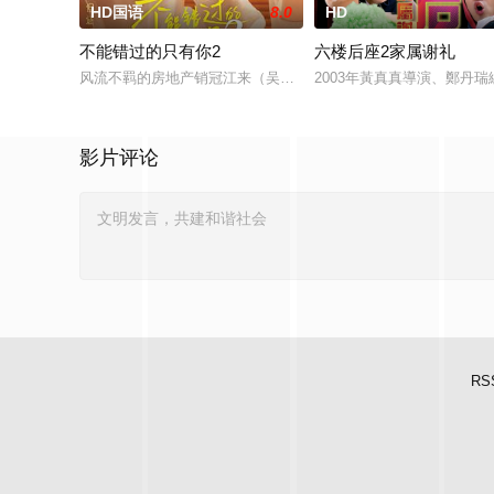
HD国语
8.0
HD
不能错过的只有你2
六楼后座2家属谢礼
风流不羁的房地产销冠江来（吴翊歌 饰），为利益化身“深情画家
2003年黃真真導演、鄭丹
影片评论
RS