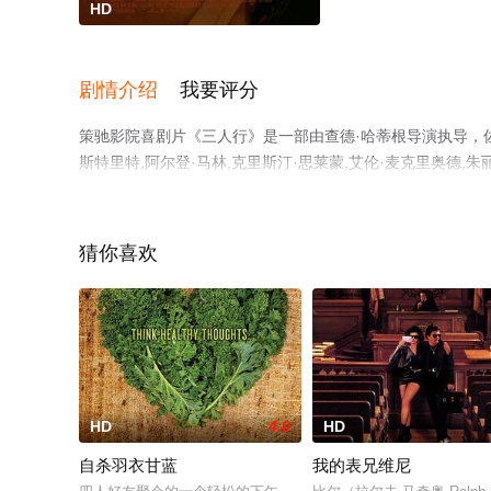
HD
剧情介绍
我要评分
策驰影院喜剧片《三人行》是一部由查德·哈蒂根导演执导，佐伊·达
斯特里特,阿尔登·马林,克里斯汀·思莱蒙,艾伦·麦克里奥德,朱丽亚·斯维尼,Jer
演员精彩演绎的美国电影，手机免费观看高清未删减完整版
等平台了解。
猜你喜欢
HD
4.0
HD
自杀羽衣甘蓝
我的表兄维尼