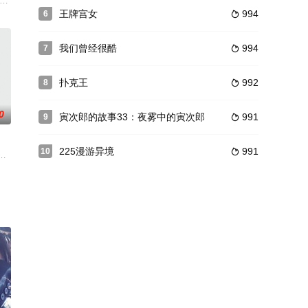
望参加一个摇滚夏令营
Madam胡（胡慧中 饰）肆意整治，醒来后却发现是南柯一梦…
王牌宫女
994
6

我们曾经很酷
994
7

扑克王
992
8

0
寅次郎的故事33：夜雾中的寅次郎
991
9

225漫游异境
991
10

着大宝（吕方 饰）、小宝二鬼
部独立制片，由周石林、庄馥旖、张海梦、李琳杰、倪华荣、赵一村、