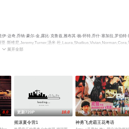
奇,乔纳·豪尔-金,露比·克鲁兹,雅布其·杨-怀特,乔什·塞加拉,罗伯特·
emy,Turner,汤米·杜,Laura,Shatkus,Vivian,Norman,Cora
展开全部
电影大全就上策驰电影网，更多相关信息可移步至豆瓣电影、电视猫或剧

8.0
更新720P
10.0
HD
2.
摇滚夏令营1
神勇飞虎霸王花粤语