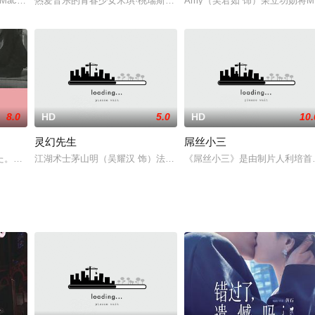
的时刻，闪现了各自生活中的闪光点。
Macchio 饰）和斯坦（米歇尔·维特菲尔德 Mitc
热爱音乐的青春少女米琪·桃瑞斯（黛米·洛瓦托DemiLovato饰）希
Amy（吴君如 饰）荣立功勋将
8.0
HD
5.0
HD
10.
灵幻先生
屌丝小三
た。新宿駅の広場で、無一文の空っ腹をかかえ、ぼんやり立っていると、
江湖术士茅山明（吴耀汉 饰）法术不精，鬼点子倒层出不穷，经常带
《屌丝小三》是由制片人利培首