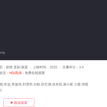
eng
型：
剧情,喜剧,家庭
上映时间：
2025
豆瓣评分：
3.0
状态：
HD/高清
- 免费在线观看
桃,常远,李嘉琦,刘雪华,付航,孙艺洲,张本煜,易小星,小爱,邓恩
01
极速观看
