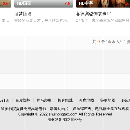
6.0
HD国语
7.0
HD中字
3.
追梦险途
菲律宾恐怖故事17
追求自己的音乐梦想，并走出了困住他
》由中共四川省第十一届党代表、第十二届中华慈善奖最具爱心慈善楷模张
曾经的商界天才，被迫跌落神坛。被那微不足道的成就麻醉过后他该
1775年，古老修道院的回廊里
共
0
条 “浪浪人生” 
S订阅
百度蜘蛛
神马爬虫
搜狗蜘蛛
奇虎地图
谷歌地图
必应
策驰影院
提供免费高清电影、动漫动画片、娱乐综艺秀、电视剧全集在线观看
Copyright © 2022 shuihongtax.com All Rights Reserved
晋ICP备70021968号