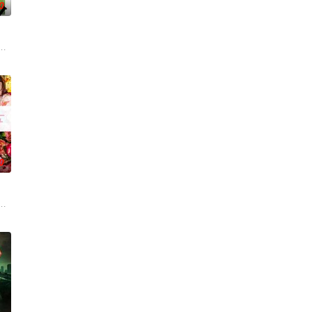
0
电影的念头，在说服主编姚松、老
绕“废用身”——因瘫痪等原因已无恢复可能的四肢——的治疗方法，
0
，它是梦开始的地方，没有深思熟虑，只有最单纯的坚定，然而，在这