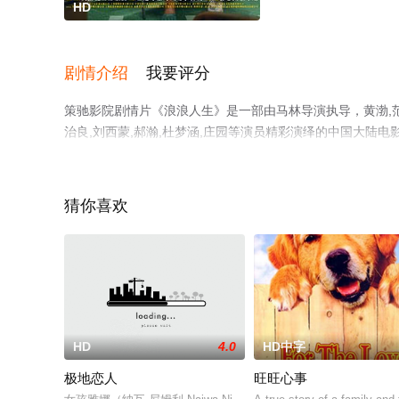
HD
剧情介绍
我要评分
策驰影院剧情片《浪浪人生》是一部由马林导演执导，黄渤,范丞丞
治良,刘西蒙,郝瀚,杜梦涵,庄园等演员精彩演绎的中国大陆
息可移步至豆瓣电影、电视猫或剧情网等平台了解。
猜你喜欢
HD
4.0
HD中字
极地恋人
旺旺心事