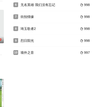
偶像踏上了一场迟来的济州岛
icomedy about
无名英雄·我们没有忘记
998
6

街拍情缘
998
7

琦玉歌者2
998
8

0
烈日阳光
998
9

墙外之音
997
10

三个男人的欲望和野心。还
，坠入无边的大海深处……碧水蓝天的巴哈马海域上，失业潜水员杰拉