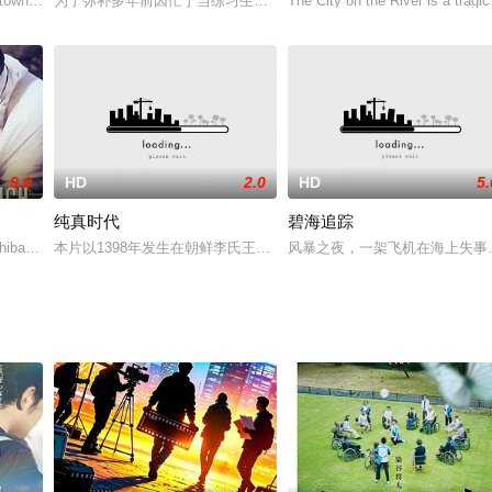
费雷·马丁内兹 F
town's effort to
为了弥补多年前因忙于当练习生而错过的毕业旅行，三位退役K-pop
The City on the River is a trag
9.0
HD
2.0
HD
5.
纯真时代
碧海追踪
摄一张家族成员与圣诞老人的合影
bault,de,Montalembert,Andreas,Schmid,Flore
本片以1398年发生在朝鲜李氏王朝的'戊寅靖社'事件为背景，讲述了
风暴之夜，一架飞机在海上失事