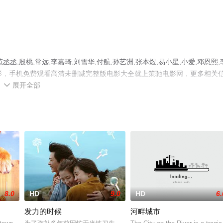
,殷桃,常远,李嘉琦,刘雪华,付航,孙艺洲,张本煜,易小星,小爱,邓恩熙,
电影，手机免费观看高清未删减完整版电影大全就上策驰电影网，更多相关
展开全部

8.0
HD
9.0
HD
6.
发力的时候
河畔城市