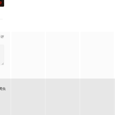
0
如何面对现实，能改变他的命运的
恶灵潜藏，血腥诅咒悄然蔓延，修女们接连坠入死亡深渊；2025
影评
爬虫