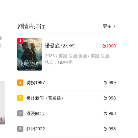
剧情片排行
更多

李
1
信
诺曼底72小时
1000

2026 / 英国,法国,美国 / 英国,法国,美国,战争,剧情
状态：HD中字
诱拐1997
999
2

爆炸新闻（普通话）
998
3

漫漫向北
998
4

0
斜阳2022
998
5
