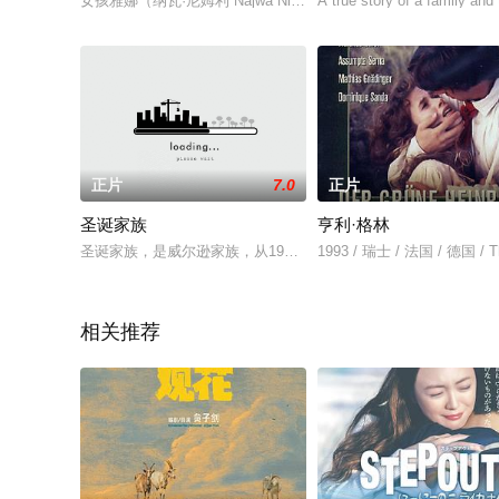
女孩雅娜（纳瓦·尼姆利 Najwa Nimri 饰）自幼丧父，男孩奥图（
A true story of a family and 
正片
7.0
正片
圣诞家族
亨利·格林
圣诞家族，是威尔逊家族，从1955年开始，每年都会在圣诞节拍
1993 / 瑞士 / 法国 / 德国 / Thi
相关推荐