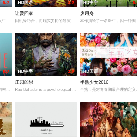
8.0
HD国语
2.0
HD中字
9.
让爱回家
废用身
多年轻人一样，自以为是，敏感错弱，
入生活的冲绳。与母亲朱音、妹妹舞一起生活的照屋踊，憧憬舞蹈学校的丽
因机缘巧合，向现实妥协的导演朱达仁萌生拍一部《河南人在北京》
本作描绘了一名医生，因一种围
6.0
HD中字
1.0
HD国语
7.
庄园凶祟
半熟少女2016
独自一人踏上穿越西德克萨斯州的旅程
的阿根廷造型师丽娜在瑞士的一场颁奖典礼后，被一种突如其来的冲动驱使
Rao Bahadur is a psychological drama set agai
半熟，是对青春期最合理的定义