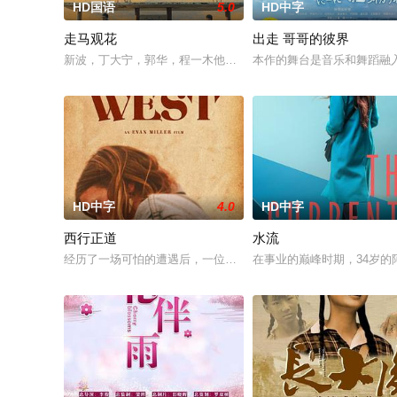
HD国语
5.0
HD中字
走马观花
出走 哥哥的彼界
新波，丁大宁，郭华，程一木他们毕业于同一所大学。他们和很
本作的舞台是音乐和舞蹈融
HD中字
4.0
HD中字
西行正道
水流
经历了一场可怕的遭遇后，一位小镇女子向疏远的哥哥借了钱，
在事业的巅峰时期，34岁