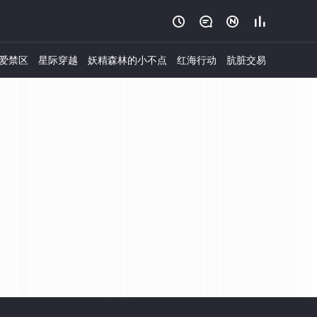




爱禁区
星际穿越
妖精森林的小不点
红海行动
肮脏交易