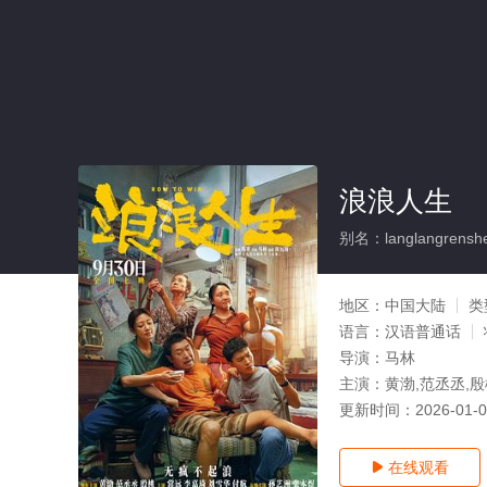
浪浪人生
别名：langlangrensh
地区：
中国大陆
类
语言：
汉语普通话
导演：
马林
主演：
黄渤,范丞丞,殷
更新时间：
2026-01-
在线观看
