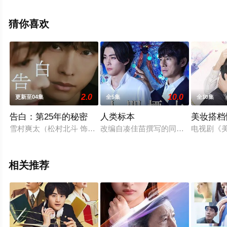
剧，大结局剧情已揭晓（全12集），手机免费观看高清未
删减完整版电视剧全集就上策驰电影网，更多相关信息可
猜你喜欢
移步至豆瓣电视剧、电视猫或剧情网等平台了解。
2.0
10.0
更新至04集
全5集
全10集
告白：第25年的秘密
人类标本
美妆搭档
雪村爽太（松村北斗 饰）自幼因一次相遇，对一名女性怀有长达
改编自凑佳苗撰写的同名小说，讲述
电视剧《美
相关推荐