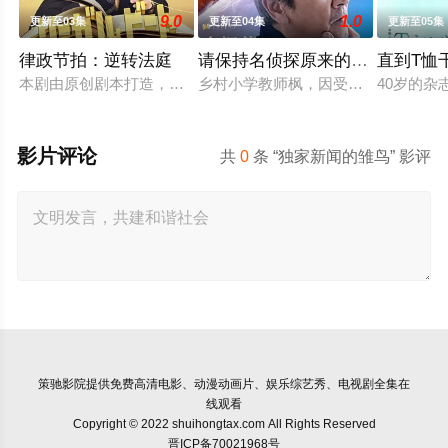
9.0
1.0
更新至03集
更新至04集
更新至05集
律政节拍：逆转法庭
请保持名侦探原来的样子
直到T恤
本剧由原创剧本打造，是一部法律剧，讲述患有口吃的新人律师
乡村小学教师枫，因受到外祖父的影
40岁的
影片评论
共
0
条 “独家新闻的雏鸟” 影评
策驰影院
提供免费高清电影、动漫动画片、娱乐综艺秀、电视剧全集在
线观看
Copyright © 2022 shuihongtax.com All Rights Reserved
晋ICP备70021968号