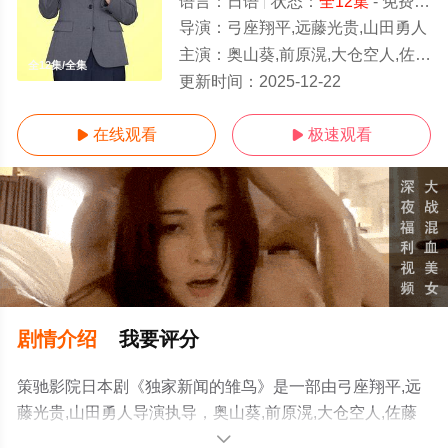
语言：
日语
状态：
全12集
- 免费在线观看
导演：
弓座翔平,远藤光贵,山田勇人
主演：
奥山葵,前原滉,大仓空人,佐藤友祐,永冈佑,夙川与务,泷川英次
全12集/全集
更新时间：
2025-12-22
在线观看
极速观看


剧情介绍
我要评分
策驰影院日本剧《独家新闻的雏鸟》是一部由弓座翔平,远
藤光贵,山田勇人导演执导，奥山葵,前原滉,大仓空人,佐藤
友祐,永冈佑,夙川与务,泷川英次等演员精彩演绎的日本电视
