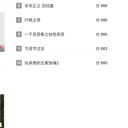
学校读书，两人更是同时恋上了
兰斯 饰）的生活展开。尼可有着超乎常人的智力，他只对一件事情感
非关正义 完结篇
988
6

疗狱之塔
986
7

一千灵异夜之转世邪灵
985
8

0
万圣节过后
983
9

玩具熊的五夜惊魂2
980
10

肓書院懷念一翻。該學府曾被
却要他杀爱人之父，为爱他将如何杀出血路勇救爱人