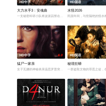
HD中字
3.0
HD国语
大力水手3：安魂曲
水怪2026
一支秘密科研小队将波派囚禁在地下军事基地，试图驯化并利用
民国年间，与世隔绝的怪水
HD中字
6.0
HD国语
猛尸一家亲
秘境狂蟒
女子瓦娜的神秘表亲温思罗普突然仓皇登门，身后还跟着一个来
一群盗取文物的罪恶之徒，