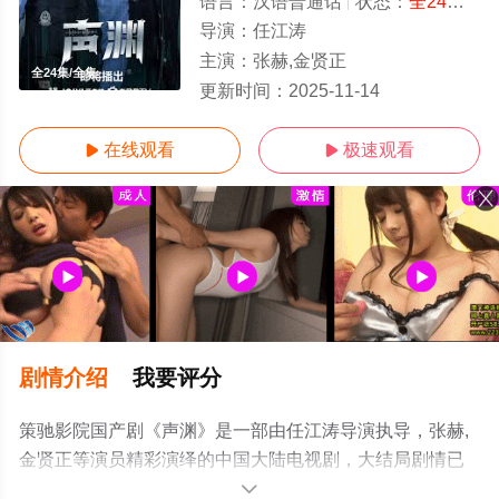
语言：
汉语普通话
状态：
全24集
- 
导演：
任江涛
主演：
张赫,金贤正
全24集/全集
更新时间：
2025-11-14
在线观看
极速观看


剧情介绍
我要评分
策驰影院国产剧《声渊》是一部由任江涛导演执导，张赫,
金贤正等演员精彩演绎的中国大陆电视剧，大结局剧情已
揭晓（全24集），手机免费观看高清未删减完整版电视剧
