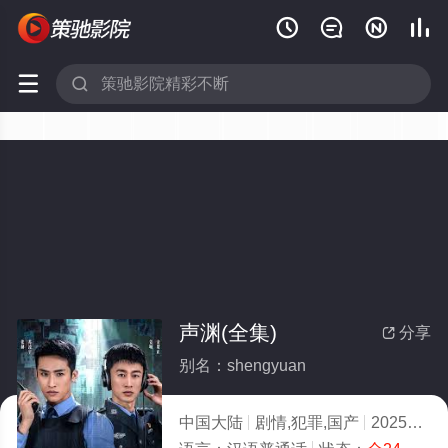






声渊(全集)
分享

别名：shengyuan
中国大陆
剧情,犯罪,国产
2025
9.0