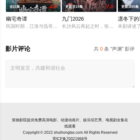
4.0
7.0
全21集
更新至19集
更新至20集
幽宅奇谭
九门2026
凛冬下的
民国时期，江淮与迅哥组成说书班子，偶遇“白天人住屋，晚上鬼
长沙风云再起之时，张启山（陈伟霆 
本剧讲述
影片评论
共
0
条 “声渊” 影评
策驰影院
提供免费高清电影、动漫动画片、娱乐综艺秀、电视剧全集在
线观看
Copyright © 2022 shuihongtax.com All Rights Reserved
晋ICP备70021968号