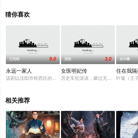
全集就上策驰电影网，更多相关信息可移步至豆瓣电视
剧、电视猫或剧情网等平台了解。
猜你喜欢
9.0
3.0
已完结
完结
全24集
永远一家人
女医明妃传
住在我隔
该剧以沈阳市铁西区的涅槃重生为着眼点，以20世纪九十年代初
历史车轮滚滚，碾过无数人的生命，
叶璇（王
相关推荐