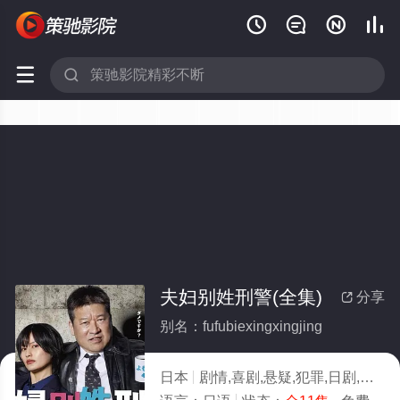






夫妇别姓刑警(全集)
分享

别名：fufubiexingxingjing
日本
剧情,喜剧,悬疑,犯罪,日剧,日本