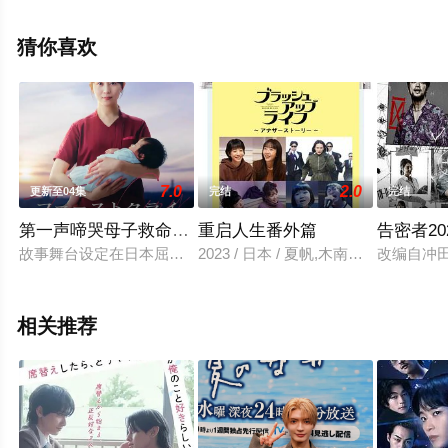
高清未删减完整版电视剧全集就上策驰电影网，更多相关
信息可移步至豆瓣电视剧、电视猫或剧情网等平台了解。
猜你喜欢
7.0
2.0
更新至04集
完结
完结
第一声啼哭母子救命急救班
重启人生番外篇
告密者20
故事舞台设定在日本屈指可数的顶级豪华医院“圣菲奥娜医院”。
2023 / 日本 / 夏帆,木南晴夏,野吕
改编自冲
相关推荐