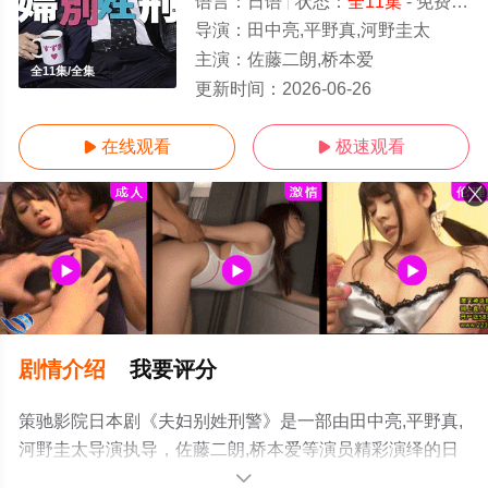
语言：
日语
状态：
全11集
- 免费在线观看
导演：
田中亮,平野真,河野圭太
主演：
佐藤二朗,桥本爱
全11集/全集
更新时间：
2026-06-26
在线观看
极速观看


剧情介绍
我要评分
策驰影院日本剧《夫妇别姓刑警》是一部由田中亮,平野真,
河野圭太导演执导，佐藤二朗,桥本爱等演员精彩演绎的日
本电视剧，大结局剧情已揭晓（全11集），手机免费观看
