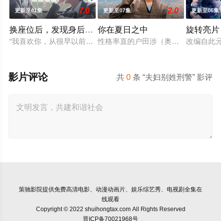
7.0
2.0
更新至01集
更新至07集
更新至06集
换座位后，发现身后的男生好像喜欢我
你在夏日之中
旋转亮片
“我喜欢你，从很早以前就开始了。” 从换座位开始⁉︎ 性格完全
性格率直的户田涉（奥智哉 饰）与校
改编自此
影片评论
共
0
条 “夫妇别姓刑警” 影评
策驰影院
提供免费高清电影、动漫动画片、娱乐综艺秀、电视剧全集在
线观看
Copyright © 2022 shuihongtax.com All Rights Reserved
晋ICP备70021968号