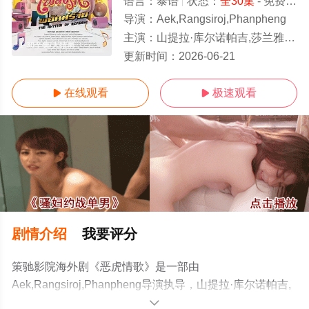
语言：
泰语
状态：
全30集
- 免费在线观看
导演：
Aek,Rangsiroj,Phanpheng
主演：
山提拉·库尔诺帕吉,莎兰雅·春哈萨特,维察亚蓬·亚姆萨德,彭蒂瓦·萨空查谙,彭帕特
1-30全集/大结局
更新时间：
2026-06-21
在线观看
极速观看


剧情介绍
我要评分
策驰影院海外剧《恶虎情歌》是一部由
Aek,Rangsiroj,Phanpheng导演执导，山提拉·库尔诺帕吉,
莎兰雅·春哈萨特,维察亚蓬·亚姆萨德,彭蒂瓦·萨空查谙,彭帕
