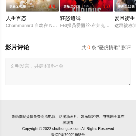
4.0
1.0
更新至01集
更新至05集
更新至13集
人生百态
狂怒追缉
爱且衡生
Chommanard 自幼在 Nakorn Chaisri 长大，后来来到曼谷，在
FBI探员爱丽丝·布莱克（埃米·罗森
这群被称为
影片评论
共
0
条 “恶虎情歌” 影评
策驰影院
提供免费高清电影、动漫动画片、娱乐综艺秀、电视剧全集在
线观看
Copyright © 2022 shuihongtax.com All Rights Reserved
晋ICP备70021968号