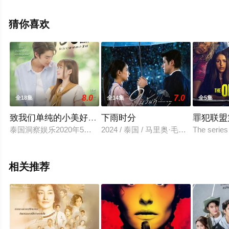
特·阿塔潘亚朋等演员精彩演绎的泰国电视剧，大结局剧情
已揭晓（1-30全集），手机免费观看高清未删减完整版电
猜你喜欢
视剧全集就上策驰电影网，更多相关信息可移步至豆瓣电
视剧、电视猫或剧情网等平台了解。
8.0
7.0
全18集
全14集
全5集
致我们单纯的小美好(泰版)
下雨时分
罪犯联盟
泰国洞察娱乐2020年5月19日宣布将翻拍大陆剧《致我们单纯的
2024 / 泰国 / 马里奥·毛瑞尔,娜塔玻
The series
相关推荐