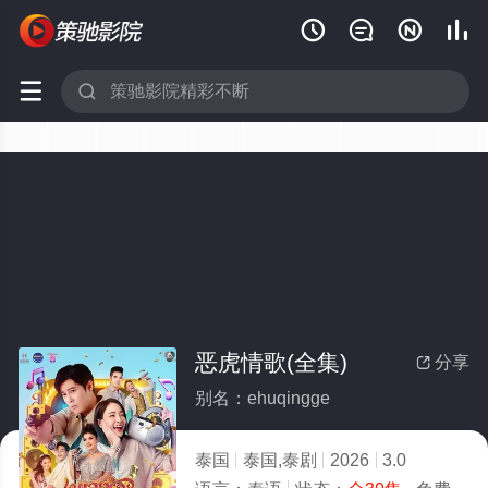






恶虎情歌(全集)
分享

别名：ehuqingge
泰国
泰国,泰剧
2026
3.0