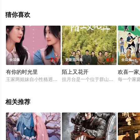
删减完整版电视剧全集就上策驰电影网，更多相关信息可
移步至豆瓣电视剧、电视猫或剧情网等平台了解。
猜你喜欢
7.0
6.0
全32集
更新至36集
全12集
有你的时光里
陌上又花开
欢喜一家
王家两姐妹自小性格迥异，姐姐王焱患先天性贫血症，妹妹王灵
挂月台是一个位于群山里的山村，挂
每一个家
相关推荐