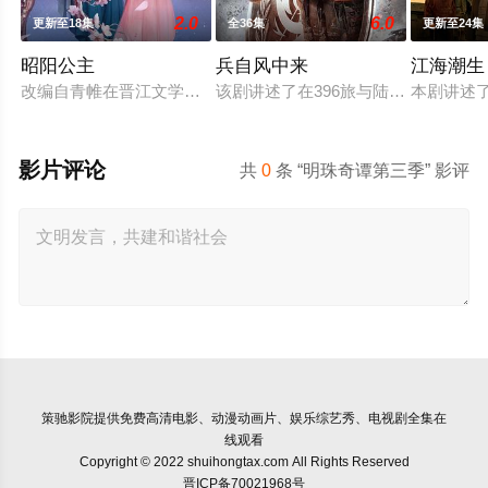
2.0
6.0
更新至18集
全36集
更新至24集
昭阳公主
兵自风中来
江海潮生
改编自青帷在晋江文学城的小说《平阳公主》。
该剧讲述了在396旅与陆军步兵学院
本剧讲述
影片评论
共
0
条 “明珠奇谭第三季” 影评
策驰影院
提供免费高清电影、动漫动画片、娱乐综艺秀、电视剧全集在
线观看
Copyright © 2022 shuihongtax.com All Rights Reserved
晋ICP备70021968号