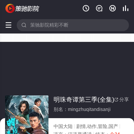






明珠奇谭第三季(全集)
分享

别名：mingzhuqitandisanji
中国大陆
剧情,动作,冒险,国产
2026