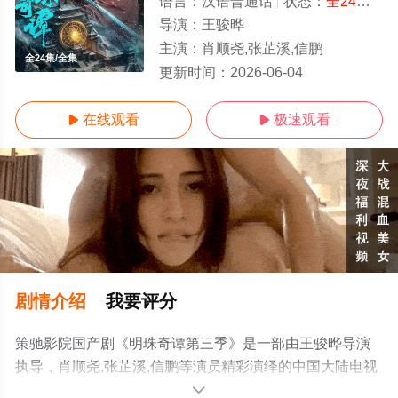
语言：
汉语普通话
状态：
全24集
- 
导演：
王骏晔
主演：
肖顺尧,张芷溪,信鹏
全24集/全集
更新时间：
2026-06-04
在线观看
极速观看


剧情介绍
我要评分
策驰影院国产剧《明珠奇谭第三季》是一部由王骏晔导演
执导，肖顺尧,张芷溪,信鹏等演员精彩演绎的中国大陆电视
剧，大结局剧情已揭晓（全24集），手机免费观看高清未
