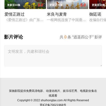
5.0
5.0
更新至04集
更新至11集
更新至19集
爱情正路过
米良与麦青
御廷谣
《爱情正路过》由广东局选送，岭南文化传媒（广东）有限公司出品
一根网线连接了中国鹿鸣村和英国牛
改编自行
影片评论
共
0
条 “逍遥四公子” 影评
策驰影院
提供免费高清电影、动漫动画片、娱乐综艺秀、电视剧全集在
线观看
Copyright © 2022 shuihongtax.com All Rights Reserved
晋ICP备70021968号