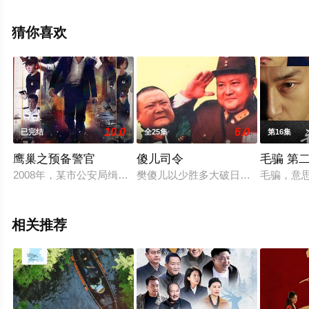
整版电视剧全集就上策驰电影网，更多相关信息可移步至
豆瓣电视剧、电视猫或剧情网等平台了解。
猜你喜欢
10.0
6.0
已完结
全25集
第16集
鹰巢之预备警官
傻儿司令
毛骗 第
2008年，某市公安局缉毒支队大队长姚远、副大队长金锐在执
樊傻儿以少胜多大破日军坦克阵却被
毛骗，意
相关推荐