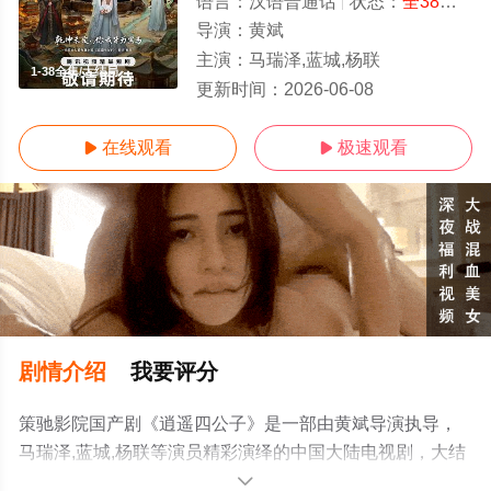
语言：
汉语普通话
状态：
全38集
- 
导演：
黄斌
主演：
马瑞泽,蓝城,杨联
1-38全集/大结局
更新时间：
2026-06-08
在线观看
极速观看


剧情介绍
我要评分
策驰影院国产剧《逍遥四公子》是一部由黄斌导演执导，
马瑞泽,蓝城,杨联等演员精彩演绎的中国大陆电视剧，大结
局剧情已揭晓（1-38全集），手机免费观看高清未删减完
