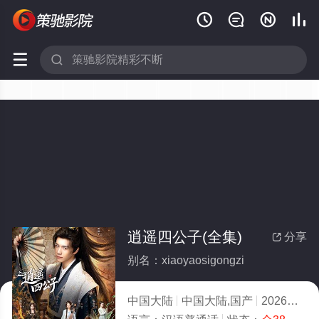






逍遥四公子(全集)
分享

别名：xiaoyaosigongzi
中国大陆
中国大陆,国产
2026
8.0