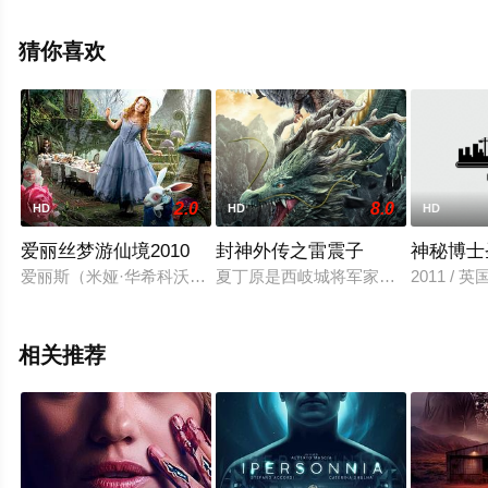
本尼特,米拉尼亚·克尔,菲利普·格兰杰,帕特里克·贝纳姆等演
员精彩演绎的美国电影，手机免费观看高清未删减完整版
猜你喜欢
电影大全就上策驰电影网，更多相关信息可移步至豆瓣电
影、电视猫或剧情网等平台了解。
2.0
8.0
HD
HD
HD
爱丽丝梦游仙境2010
封神外传之雷震子
神秘博士
爱丽斯（米娅·华希科沃斯卡 Mia Wasikowska 饰）始终被同
夏丁原是西岐城将军家的孩子，蛮人
2011 / 英
相关推荐