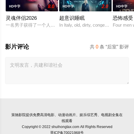
8.0
2.0
HD中字
HD中字
HD中字
灵魂伴侣2026
超意识睡眠
恐怖感受
一名男子获得了一个人工智能机器人，以应对刚刚去世的妻子的去
In Italy, old, dirty, congested prisons ful
Four men w
影片评论
共
0
条 “后室” 影评
策驰影院
提供免费高清电影、动漫动画片、娱乐综艺秀、电视剧全集在
线观看
Copyright © 2022 shuihongtax.com All Rights Reserved
晋ICP备70021968号