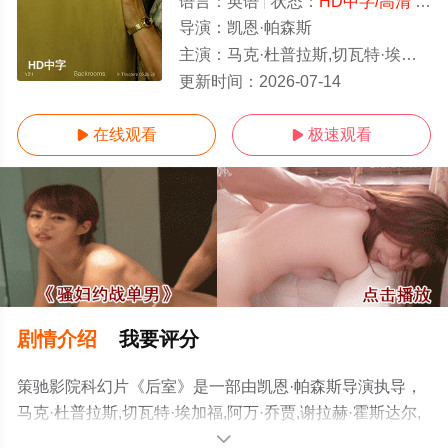
语言：
英语
状态：
HD中字/高清
- 免费在线观看
导演：
凯恩·帕森斯
主演：
马克·杜普拉斯,切瓦特·埃加福,阿万·乔贾,谢拉赫·霍斯达尔,托比·哈格雷夫,雷娜
HD中字
更新时间：
2026-07-14
在线观看
极速观看


剧情介绍
我要评分
策驰影院科幻片《后室》是一部由凯恩·帕森斯导演执导，
马克·杜普拉斯,切瓦特·埃加福,阿万·乔贾,谢拉赫·霍斯达尔,
托比·哈格雷夫,雷娜特·赖因斯夫,卢基塔·麦克斯韦尔,芬恩·
