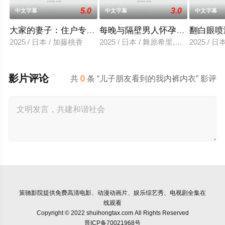
5.0
3.0
中文字幕
中文字幕
中文字幕
大家的妻子：住户专用洞口
每晚与隔壁男人怀孕性爱
翻白眼喷
2025 / 日本 / 加藤桃香
2025 / 日本 / 舞原希里,佐川金二
2025 / 
影片评论
共
0
条 “儿子朋友看到的我内裤内衣” 影评
策驰影院
提供免费高清电影、动漫动画片、娱乐综艺秀、电视剧全集在
线观看
Copyright © 2022 shuihongtax.com All Rights Reserved
晋ICP备70021968号