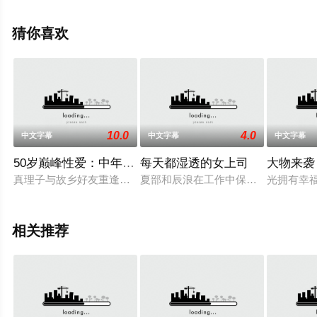
影网，更多相关信息可移步至豆瓣电影、电视猫或剧情网
等平台了解。
猜你喜欢
10.0
4.0
中文字幕
中文字幕
中文字幕
50岁巅峰性爱：中年绽放的爱情
每天都湿透的女上司
大物来袭
真理子与故乡好友重逢。她们的价值观和外貌都与过去截然不同
夏部和辰浪在工作中保持着婚外情。
光拥有幸
相关推荐