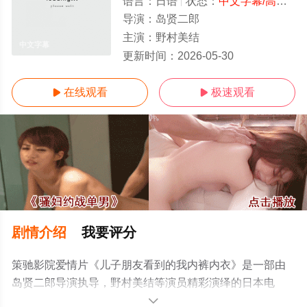
语言：
日语
状态：
中文字幕/高清
- 
导演：
岛贤二郎
主演：
野村美结
中文字幕
更新时间：
2026-05-30
在线观看
极速观看


剧情介绍
我要评分
策驰影院爱情片《儿子朋友看到的我内裤内衣》是一部由
岛贤二郎导演执导，野村美结等演员精彩演绎的日本电
影，手机免费观看高清未删减完整版电影大全就上策驰电
