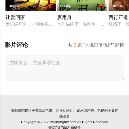
2.0
9.0
HD国语
HD中字
HD中字
让爱回家
废用身
西行正道
因机缘巧合，向现实妥协的导演朱达仁萌生拍一部《河南人在北
本作描绘了一名医生，因一种围绕“废
经历了一
影片评论
共
0
条 “木挽町复仇记” 影评
策驰影院
提供免费高清电影、动漫动画片、娱乐综艺秀、电视剧全集在
线观看
Copyright © 2022 shuihongtax.com All Rights Reserved
晋ICP备70021968号