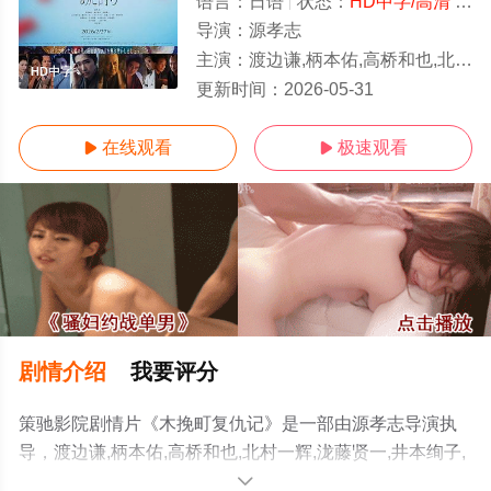
语言：
日语
状态：
HD中字/高清
- 免费在线观看
导演：
源孝志
主演：
渡边谦,柄本佑,高桥和也,北村一辉,泷藤贤一,井本绚子,石桥莲司,野村周平,濑户康
HD中字
更新时间：
2026-05-31
在线观看
极速观看


剧情介绍
我要评分
策驰影院剧情片《木挽町复仇记》是一部由源孝志导演执
导，渡边谦,柄本佑,高桥和也,北村一辉,泷藤贤一,井本绚子,
石桥莲司,野村周平,濑户康史,泽口靖子,正名仆蔵,山口马木
