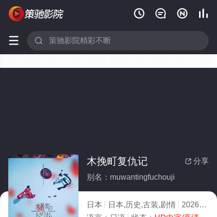






木挽町复仇记
分享

别名：muwantingfuchouji
日本
日本,历史,古装,剧情
2026
8.0