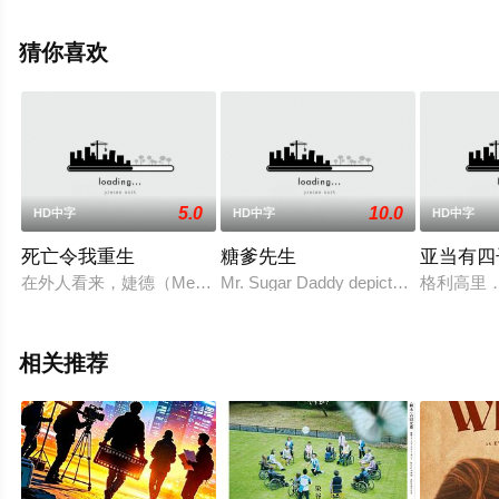
也,长尾谦杜,爱希礼夏等演员精彩演绎的日本电影，手机免
费观看高清未删减完整版电影大全就上策驰电影网，更多
猜你喜欢
相关信息可移步至豆瓣电影、电视猫或剧情网等平台了
解。
5.0
10.0
HD中字
HD中字
HD中字
死亡令我重生
糖爹先生
亚当有四
在外人看来，婕德（Meagan Good饰）似乎拥有了令人艳羡的
Mr. Sugar Daddy depicts the story of 
格利高里
相关推荐