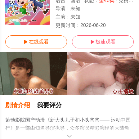
语言：
国语
状态：
全40集
- 免费在线观看
导演：
未知
主演：
未知
全40集/全集
更新时间：
2026-06-20
在线观看
极速观看


剧情介绍
我要评分
策驰影院国产动漫《新大头儿子和小头爸爸—— 运动中国
行》是一部由知名导演执导，众多演员精彩演绎的大陆动
漫，大结局剧情已揭晓（全40集），手机免费观看高清未
