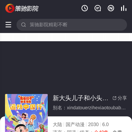






新大头儿子和小头爸爸—— 运动中国行(全集)
分享

别名：xindatouerzihexiaotoubabayundongzhongguoxing
大陆
国产动漫
2030
6.0