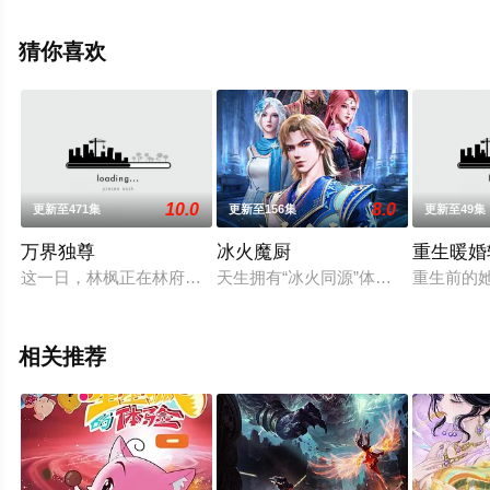
删减完整版动漫全集就上策驰电影网，更多相关信息可移
步至豆瓣动漫、电视猫或剧情网等平台了解。
猜你喜欢
10.0
8.0
更新至471集
更新至156集
更新至49集
万界独尊
冰火魔厨
重生暖婚
这一日，林枫正在林府凝聚武魂，不想，他才刚将剑武魂修炼成
天生拥有“冰火同源”体质的融念冰，
重生前的
相关推荐