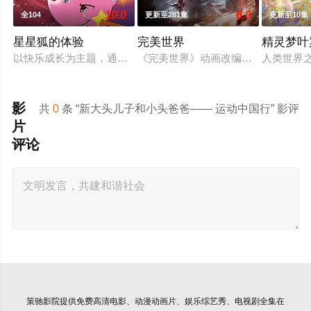
10.0
6.0
全104
更新至281集
更新至10集
星星狐的体验
完美世界
精灵梦叶
以快乐成长为主题，通过星星狐演绎不同的职业角色，帮助了孩
《完美世界》动画改编自同名小说。
人类世界
影
共
0
条 “新大头儿子和小头爸爸—— 运动中国行” 影评
片
评论
策驰影院
提供免费高清电影、动漫动画片、娱乐综艺秀、电视剧全集在