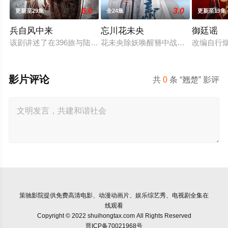
6.0
3.0
更新至29集
全24集
更新至19集
兵自风中来
忘川花未央
御廷谣
该剧讲述了在396旅与陆军步兵学院联合举办的小型军事演习中
花未央除妖唤醒簪中战神百里忘川元
改编自行
影片评论
共
0
条 “翘楚” 影评
策驰影院
提供免费高清电影、动漫动画片、娱乐综艺秀、电视剧全集在
线观看
Copyright © 2022 shuihongtax.com All Rights Reserved
晋ICP备70021968号