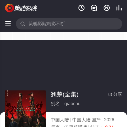






翘楚(全集)
分享

别名：qiaochu
中国大陆
中国大陆,国产
2026
5.0