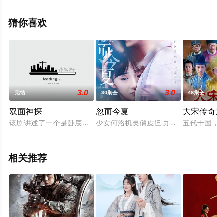
机免费观看高清未删减完整版电视剧全集就上策驰电影
网，更多相关信息可移步至豆瓣电视剧、电视猫或剧情网
猜你喜欢
等平台了解。
3.0
3.0
完结
30集全
48集全
双面神探
忽而今夏
大宋传奇
该剧讲述了一个是卧底在传销窝的新人警察,一个是毫不知情的刑
少女何洛机灵俏皮但功课欠佳，却不
五代十国
相关推荐