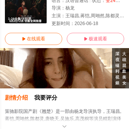
语言：
汉语普通话
状态：
全24集
- 
导演：
杨龙
主演：
王瑞昌,蒋恺,周翊然,陈都灵,唐晓天,吴施乐,高茂桐
1-24全集/大结局
更新时间：
2026-06-18
在线观看
极速观看


剧情介绍
我要评分
策驰影院国产剧《翘楚》是一部由杨龙导演执导，王瑞昌,
蒋恺,周翊然,陈都灵,唐晓天,吴施乐,高茂桐等演员精彩演绎
的中国大陆电视剧，大结局剧情已揭晓（1-24全集），手
