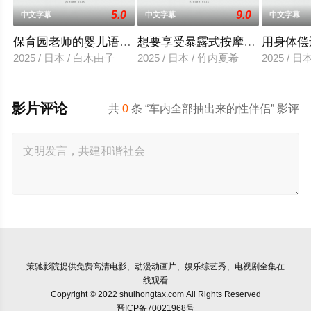
5.0
9.0
中文字幕
中文字幕
中文字幕
保育园老师的婴儿语让人超兴奋
想要享受暴露式按摩的已婚女子
用身体偿
2025 / 日本 / 白木由子
2025 / 日本 / 竹内夏希
2025 / 
影片评论
共
0
条 “车内全部抽出来的性伴侣” 影评
策驰影院
提供免费高清电影、动漫动画片、娱乐综艺秀、电视剧全集在
线观看
Copyright © 2022 shuihongtax.com All Rights Reserved
晋ICP备70021968号