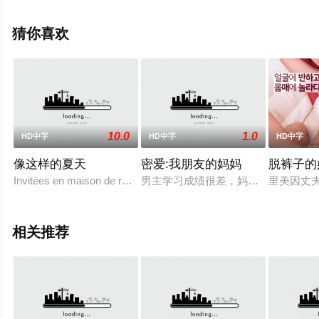
网，更多相关信息可移步至豆瓣电影、电视猫或剧情网等
平台了解。
猜你喜欢
10.0
1.0
HD中字
HD中字
HD中字
像这样的夏天
密爱:我朋友的妈妈
脱裤子的
Invitées en maison de repos pour explorer leu
男主学习成绩很差，妈妈决定如果他
里美因丈
相关推荐