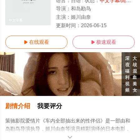
语言：
日语
状态：
中文字幕/高清
- 
导演：
和岛勘鸟
主演：
姬川由奈
中文字幕
更新时间：
2026-06-15
在线观看
极速观看


剧情介绍
我要评分
策驰影院爱情片《车内全部抽出来的性伴侣》是一部由和
岛勘鸟导演执导，姬川由奈等演员精彩演绎的日本电影，
手机免费观看高清未删减完整版电影大全就上策驰电影
