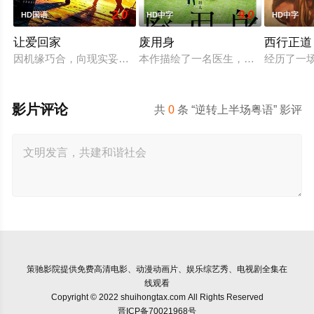
2.0
9.0
HD国语
HD中字
HD中字
让爱回家
废用身
西行正道
因机缘巧合，向现实妥协的导演朱达仁萌生拍一部《河南人在北
本作描绘了一名医生，因一种围绕“废
经历了一
影片评论
共
0
条 “逆转上半场粤语” 影评
策驰影院
提供免费高清电影、动漫动画片、娱乐综艺秀、电视剧全集在
线观看
Copyright © 2022 shuihongtax.com All Rights Reserved
晋ICP备70021968号