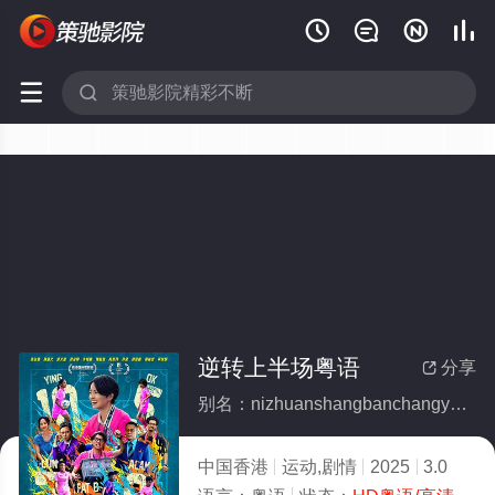






逆转上半场粤语
分享

别名：nizhuanshangbanchangyueyu
中国香港
运动,剧情
2025
3.0