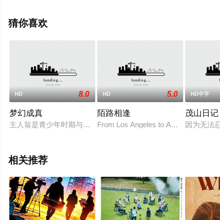
版电影大全就上策驰电影网，更多相关信息可移步至豆瓣
电影、电视猫或剧情网等平台了解。
猜你喜欢
8.0
5.0
HD
HD
HD中字
梦幻成真
陌路相逢
茂山日记
主人翁是青少年时期与父亲失和而无法完成梦想的农场主人雷，有
From Los Angeles to Amsterdam to Be
因为无法
相关推荐