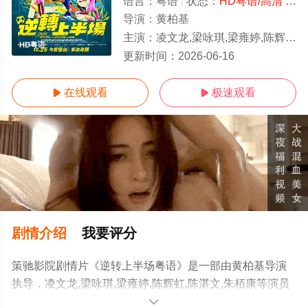
语言：
粤语
状态：
HD粤语/高清
- 免费在线观看
导演：
黄柏基
主演：
凌文龙,梁咏琪,梁雍婷,陈辉虹,陈湛文,朱栢康
HD粤语
更新时间：
2026-06-16
在线观看
极速观看


剧情介绍
我要评分
策驰影院剧情片《逆转上半场粤语》是一部由黄柏基导演
执导，凌文龙,梁咏琪,梁雍婷,陈辉虹,陈湛文,朱栢康等演员
精彩演绎的中国香港电影，手机免费观看高清未删减完整
