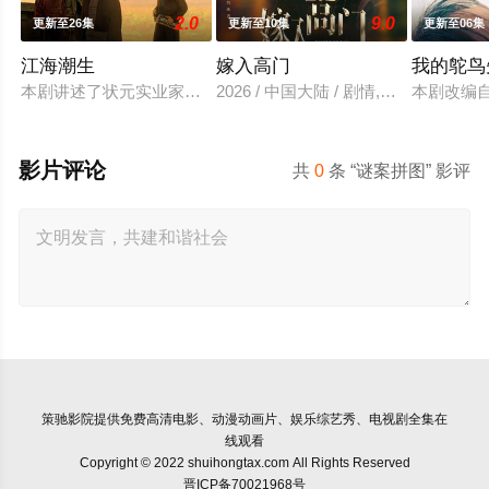
2.0
9.0
更新至26集
更新至10集
更新至06集
江海潮生
嫁入高门
我的鸵鸟
本剧讲述了状元实业家张謇创办大生企业，实业报国的故事。甲
2026 / 中国大陆 / 剧情,国产
本剧改编
影片评论
共
0
条 “谜案拼图” 影评
策驰影院
提供免费高清电影、动漫动画片、娱乐综艺秀、电视剧全集在
线观看
Copyright © 2022 shuihongtax.com All Rights Reserved
晋ICP备70021968号