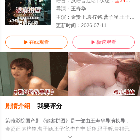
语言：
汉语普通话
状态：
全34集
- 
导演：
王寿华
主演：
金贤正,袁梓铭,曹子涵,王子宸,李肖宁,延翔,潘子昕,曹祁元,刘佳萌,赵刚,苏雨润
全34集/全集
更新时间：
2026-07-11
在线观看
极速观看


剧情介绍
我要评分
策驰影院国产剧《谜案拼图》是一部由王寿华导演执导，
金贤正,袁梓铭,曹子涵,王子宸,李肖宁,延翔,潘子昕,曹祁元,
刘佳萌,赵刚,苏雨润,宋一,周子贺,曹娜,沈天,刘廷楷,卜文革,
