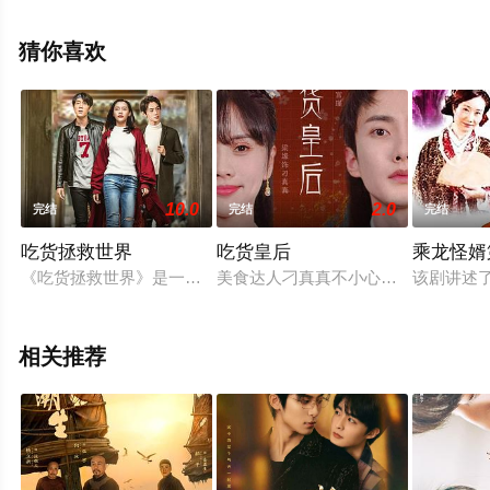
李泽宇等演员精彩演绎的中国大陆电视剧，大结局剧情已
揭晓（全34集），手机免费观看高清未删减完整版电视剧
猜你喜欢
全集就上策驰电影网，更多相关信息可移步至豆瓣电视
剧、电视猫或剧情网等平台了解。
10.0
2.0
完结
完结
完结
吃货拯救世界
吃货皇后
乘龙怪婿
《吃货拯救世界》是一部以美食为主题，充满浪漫色彩的十二集
美食达人刁真真不小心穿越成了古代皇
该剧讲述
相关推荐