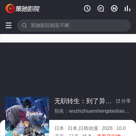






无职转生：到了异世界就拿出真本事 第三季
分享

别名：wuzhizhuanshengdaoliaoyishijiejiunachuzhenbenshidisanji
日本
日本,日韩动漫
2026
10.0