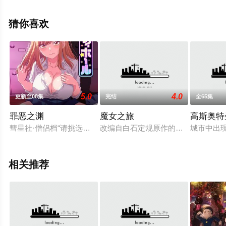
诗音,小原好美,上田丽奈,Lynn,内山夕实,逢坂良太,高田忧希,
会泽纱弥等演员精彩演绎的日本动漫，手机免费观看高清
猜你喜欢
未删减完整版动漫全集就上策驰电影网，更多相关信息可
移步至豆瓣动漫、电视猫或剧情网等平台了解。
5.0
4.0
更新至08集
完结
全65集
罪恶之渊
魔女之旅
高斯奥特
彗星社·僧侣档“请挑选您心仪的学生吧……”在连续加班的教师佐
改编自白石定规原作的同名轻小说，
城市中出現
相关推荐