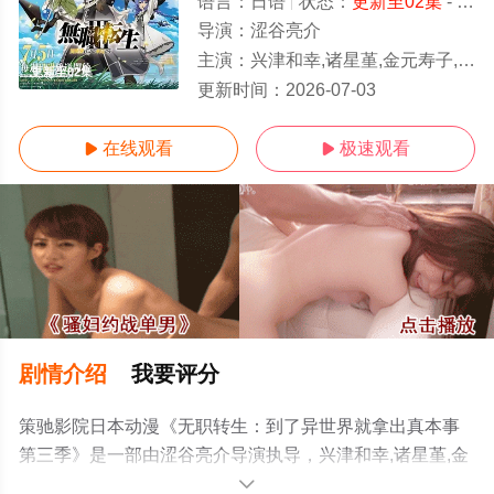
语言：
日语
状态：
更新至02集
- 免费在线观看
导演：
涩谷亮介
主演：
兴津和幸,诸星堇,金元寿子,小山力也,茅野爱衣,鹤冈聪,田中理惠,杉田智和,若山诗
更新至02集
更新时间：
2026-07-03
在线观看
极速观看


剧情介绍
我要评分
策驰影院日本动漫《无职转生：到了异世界就拿出真本事
第三季》是一部由涩谷亮介导演执导，兴津和幸,诸星堇,金
元寿子,小山力也,茅野爱衣,鹤冈聪,田中理惠,杉田智和,若山
