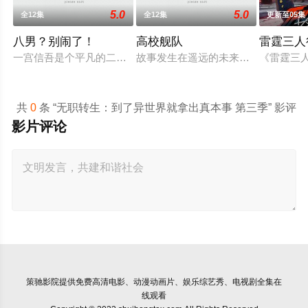
5.0
5.0
全12集
全12集
更新至05集
八男？别闹了！
高校舰队
雷霆三人
一宫信吾是个平凡的二十五岁上班族， 某天早上一觉醒来，却发
故事发生在遥远的未来，彼时，大陆
《雷霆三
共
0
条 “无职转生：到了异世界就拿出真本事 第三季” 影评
影片评论
策驰影院
提供免费高清电影、动漫动画片、娱乐综艺秀、电视剧全集在
线观看