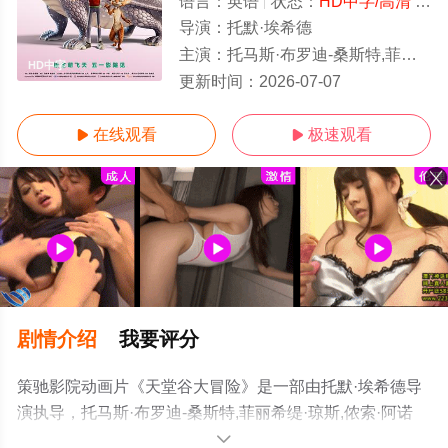
语言：
英语
状态：
HD中字/高清
- 免费在线观看
导演：
托默·埃希德
主演：
托马斯·布罗迪-桑斯特,菲丽希缇·琼斯,侬索·阿诺斯,威廉·范德普耶,梅拉·沙尔,
HD中字
更新时间：
2026-07-07
在线观看
极速观看


剧情介绍
我要评分
策驰影院动画片《天堂谷大冒险》是一部由托默·埃希德导
演执导，托马斯·布罗迪-桑斯特,菲丽希缇·琼斯,侬索·阿诺
斯,威廉·范德普耶,梅拉·沙尔,弗莱迪·海默,帕特里克·斯图尔
