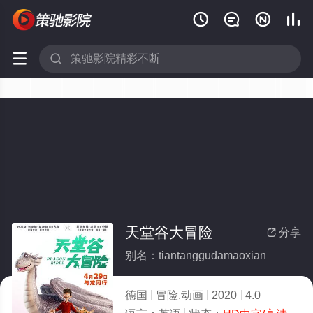






天堂谷大冒险
分享

别名：tiantanggudamaoxian
德国
冒险,动画
2020
4.0