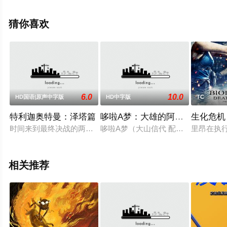
特,尤恩,斯蒂芬·霍根,桑吉夫·巴哈斯卡,亚力克斯·诺顿等演
员精彩演绎的德国电影，手机免费观看高清未删减完整版
猜你喜欢
电影大全就上策驰电影网，更多相关信息可移步至豆瓣电
影、电视猫或剧情网等平台了解。
6.0
10.0
HD国语|原声中字版
HD中字版
TC
特利迦奥特曼：泽塔篇
哆啦A梦：大雄的阿拉伯之夜
生化危机
时间来到最终决战的两年后，在本应已迎来和平的地球上，怪兽
哆啦A梦（大山信代 配音）拿出了一
里昂在执
相关推荐