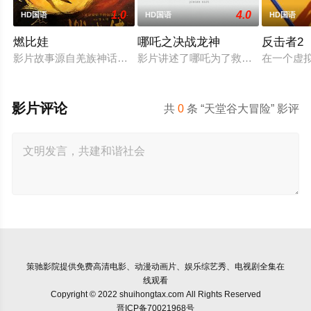
1.0
4.0
HD国语
HD国语
HD国语
燃比娃
哪吒之决战龙神
反击者2
影片故事源自羌族神话，讲述了一只被人类抚养长大的猴子，追寻
影片讲述了哪吒为了救出活祭的小孩
在一个虚
影片评论
共
0
条 “天堂谷大冒险” 影评
策驰影院
提供免费高清电影、动漫动画片、娱乐综艺秀、电视剧全集在
线观看
Copyright © 2022 shuihongtax.com All Rights Reserved
晋ICP备70021968号