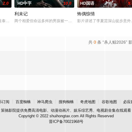
2.0
HD中字
10.0
HD国语
9.
利未记
怖偶惊情
,女鬼点名要命！一幕幕连环鬼杀怵
往泰国海岸，开启步入社会前的最后一场冒险，慕名报名了名为 “恶魔之
两个相爱但命运多舛的男孩被一个暴力的存在所纠缠，这个存在会以
影片讲述了李夏芸深山徒步意外
共
0
条 “杀人鲸2026” 
S订阅
百度蜘蛛
神马爬虫
搜狗蜘蛛
奇虎地图
谷歌地图
必应
策驰影院
提供免费高清电影、动漫动画片、娱乐综艺秀、电视剧全集在线观看
Copyright © 2022 shuihongtax.com All Rights Reserved
晋ICP备70021968号