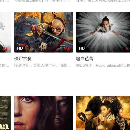
遇车祸，被肇事者沉车灭迹。丹尼尔失踪之后有证据指向他是因为贪污公款
停靠在路边的汽车内，黄毛小子瑞恩（飞·武PhiVu饰）被其他汽车
导演、西班牙悬疑大师奥里奥尔
9.0
HD
8.0
HD
8.
僵尸古刹
噬血芭蕾
病痛折磨，医生法拉第医生(格里森
虫馆，把各种昆虫和爬虫类视为宠物，蝎子蜈蚣爱不释手。新宠儿是一只外
晚清时期，英军入侵广州。而此时，三元里的一处古刹，竟惊现僵尸
据DL报道，Radio Silence