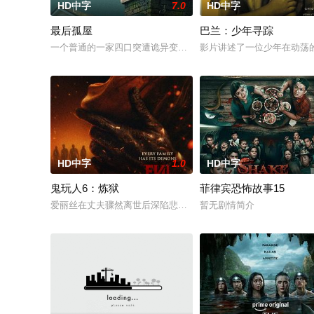
HD中字
7.0
HD中字
最后孤屋
巴兰：少年寻踪
一个普通的一家四口突遭诡异变故，被困在自家房屋中超过 1000
影片讲述了一位少年在动荡
HD中字
1.0
HD中字
鬼玩人6：炼狱
菲律宾恐怖故事15
爱丽丝在丈夫骤然离世后深陷悲痛，受邀前往公婆的乡间庄园暂
暂无剧情简介