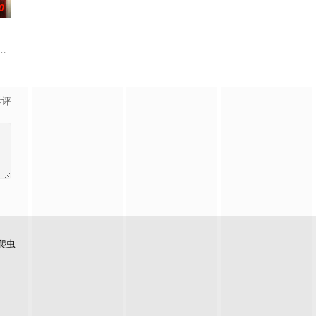
0
他们最想要的那个人——也就是彼
坠崖后闯入隐秘古宅求救，得男主人石桥留宿，却陷入更恐怖的诡异事
影评
爬虫