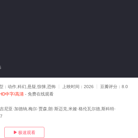
6
型：
动作,科幻,悬疑,惊悚,恐怖
上映时间：
2026
豆瓣评分：
8.0
HD中字/高清
- 免费在线观看
吉尼亚·加德纳,梅尔·贾森,朗·斯迈克,米娅·格伦瓦尔德,斯科特·
07
极速观看
