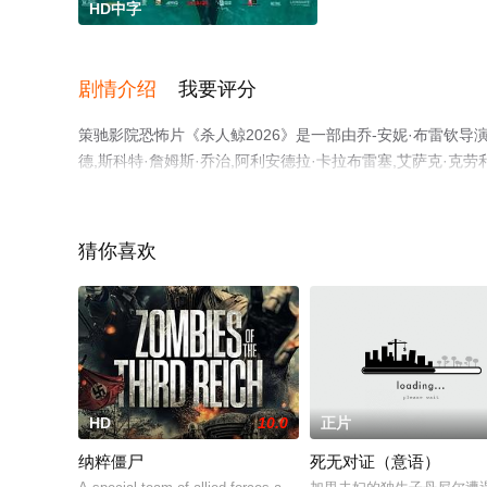
HD中字
剧情介绍
我要评分
策驰影院恐怖片《杀人鲸2026》是一部由乔-安妮·布雷钦导演
德,斯科特·詹姆斯·乔治,阿利安德拉·卡拉布雷塞,艾萨克·克劳
亚电影，手机免费观看高清未删减完整版电影大全就上策驰
猜你喜欢
HD
10.0
正片
纳粹僵尸
死无对证（意语）