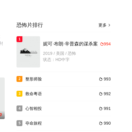
恐怖片排行
更多

尔
1
利
妮可·布朗·辛普森的谋杀案
994

2019 / 美国 / 恐怖
状态：HD中字
整形师脸
993
2

救命粤语
992
3

心智相投
991
4

0
夺命旅程
990
5
