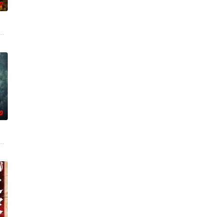
0
界的危险实体，对方如同附骨之疽
次盗宝途中遇到神秘事件集体神秘消失。20年后寻宝队成员周西川和
0
。结果妹妹在老剧院求婚后直接被
恩迎来了为人父母的新篇章。然而萨迦的喜悦被一股令人发寒的疑惧笼