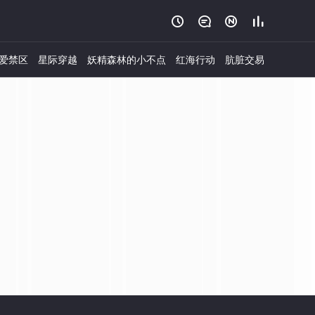




爱禁区
星际穿越
妖精森林的小不点
红海行动
肮脏交易