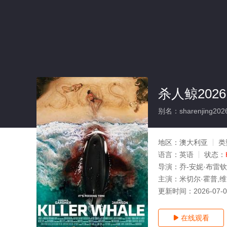
杀人鲸2026
别名：sharenjing202
地区：
澳大利亚
类
语言：
英语
状态：
导演：
乔-安妮·布雷钦
主演：
米切尔·霍普,维
更新时间：
2026-07-
在线观看
