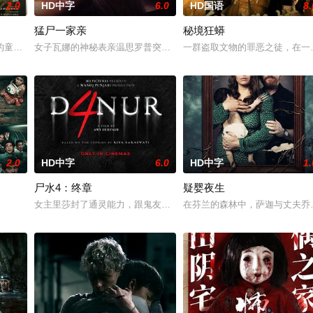
2.0
HD中字
6.0
HD国语
8.
猛尸一家亲
秘境狂蟒
 天无法出门。在资源消耗殆尽
的童年中长大，母亲又突然失踪后，他踏上了寻母之旅。这不仅是对母亲下
女子瓦娜的神秘表亲温思罗普突然仓皇登门，身后还跟着一个来自异
一群盗取文物的罪恶之徒，在一
2.0
HD中字
6.0
HD中字
1.
尸水4：终章
疑婴夜生
住，试图和丈夫的家人互相慰藉，一同
女主里莎封了通灵能力，跟鬼友断联多年，就想安安稳稳陪妹妹结婚
在芬兰的森林中，萨迦与丈夫乔