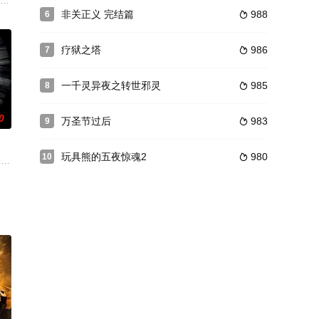
的喇叭惊醒，他昏头昏脑走下
·保罗新作悬念升级。25年前一个风暴将至的夜晚，小男孩尼克目睹
非关正义 完结篇
988
6

疗狱之塔
986
7

一千灵异夜之转世邪灵
985
8

0
万圣节过后
983
9

玩具熊的五夜惊魂2
980
10

袭人，闹得全城人心惶惶。接连不
团队将执导环球影业未定名怪物电影。Radio Sil