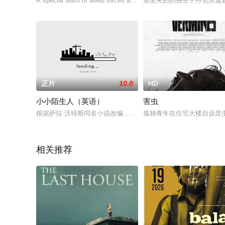
A special team of allied forces are sent to i
加里夫妇的独生子丹尼尔遭
正片
10.0
HD
小小陌生人（英语）
害虫
根据萨拉·沃特斯同名小说改编，讲述衰败的艾尔斯家族遭受神秘
孤独青年在住宅大楼自设昆
相关推荐