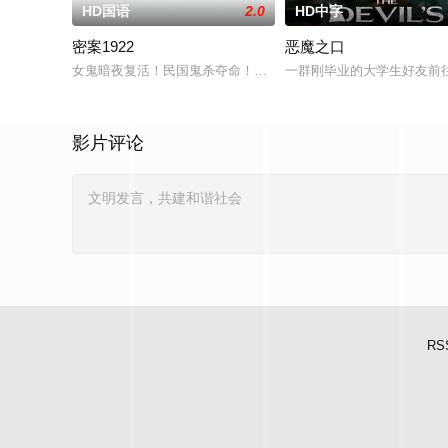
HD国语
2.0
HD中字
密案1922
恶魔之口
女鬼暗夜复活！民国鬼杀夺命！白米埋尸噬魂杀,鬼刃穿腹斩灵杀
一群刚毕业的大学生好友前
影片评论
RS