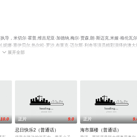
执导，米切尔·霍普,维吉尼亚·加德纳,梅尔·贾森,朗·斯迈克,米娅·格伦瓦
利,妮娜·塞伊贝尔,热尔松·罗沙,布莱克·迈尔斯·利奇等演员精彩演绎的澳大
展开全部
电影网，更多相关信息可移步至豆瓣电影、电视猫或剧情网等平台了解。

10.0
正片
9.0
正片
9.
忌日快乐2（普通话）
海市蜃楼（普通话）