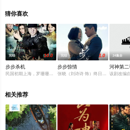
集），手机免费观看高清未删减完整版电视剧全集就上策
驰电影网，更多相关信息可移步至豆瓣电视剧、电视猫或
猜你喜欢
剧情网等平台了解。
10.0
1.0
完结
完结
24集全
步步杀机
步步惊情
河神第二
民国初期上海，罗珊珊（甄锡 饰）从日本学习犯罪鉴证回来，成
张晓（刘诗诗 饰）终日痴迷于古装电
该剧改编
相关推荐