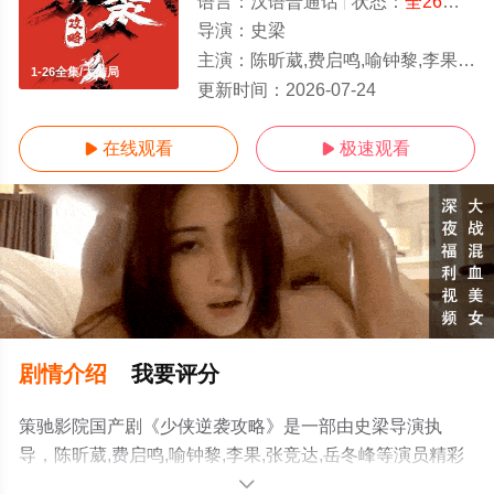
语言：
汉语普通话
状态：
全26集
- 
导演：
史梁
主演：
陈昕葳,费启鸣,喻钟黎,李果,张竞达,岳冬峰
1-26全集/大结局
更新时间：
2026-07-24
在线观看
极速观看


剧情介绍
我要评分
策驰影院国产剧《少侠逆袭攻略》是一部由史梁导演执
导，陈昕葳,费启鸣,喻钟黎,李果,张竞达,岳冬峰等演员精彩
演绎的中国大陆电视剧，大结局剧情已揭晓（1-26全
