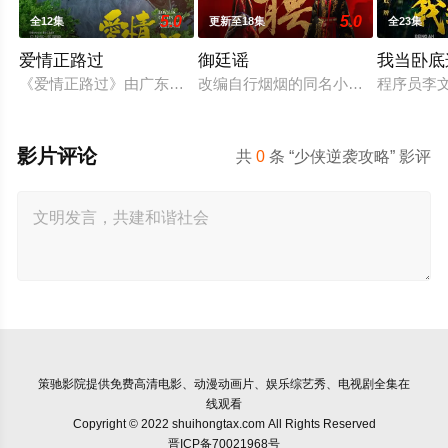
5.0
5.0
全12集
更新至18集
全23集
爱情正路过
御廷谣
我当卧底
《爱情正路过》由广东局选送，岭南文化传媒（广东）有限公司出品
改编自行烟烟的同名小说。孟廷辉，
程序员李
影片评论
共
0
条 “少侠逆袭攻略” 影评
策驰影院
提供免费高清电影、动漫动画片、娱乐综艺秀、电视剧全集在
线观看
Copyright © 2022 shuihongtax.com All Rights Reserved
晋ICP备70021968号