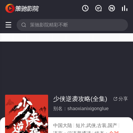






少侠逆袭攻略(全集)
分享

别名：shaoxianixigonglue
中国大陆
短片,武侠,古装,国产
2026