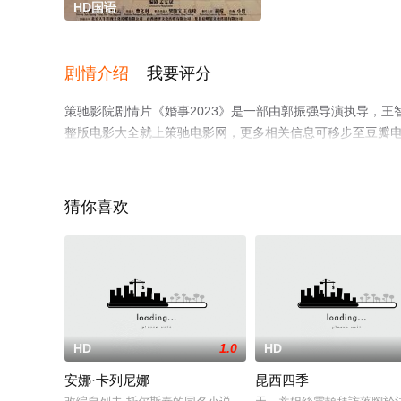
HD国语
剧情介绍
我要评分
策驰影院剧情片《婚事2023》是一部由郭振强导演执导，王
整版电影大全就上策驰电影网，更多相关信息可移步至豆瓣
猜你喜欢
HD
1.0
HD
安娜·卡列尼娜
昆西四季