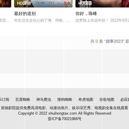
3.0
HD国语
5.0
HD国语
10.
最好的道别
你好，珠峰
他该如何面对现实，能改变他的命运的
廊里恶灵潜藏，血腥诅咒悄然蔓延，修女们接连坠入死亡深渊；2025
对生活失去信心的丁琳、阿标、梁兴、林雪宜在网上相约轻生，他们
追梦路上永远年轻！ 2012年9
共
0
条 “婚事2023” 
S订阅
百度蜘蛛
神马爬虫
搜狗蜘蛛
奇虎地图
谷歌地图
必应
策驰影院
提供免费高清电影、动漫动画片、娱乐综艺秀、电视剧全集在线观看
Copyright © 2022 shuihongtax.com All Rights Reserved
晋ICP备70021968号