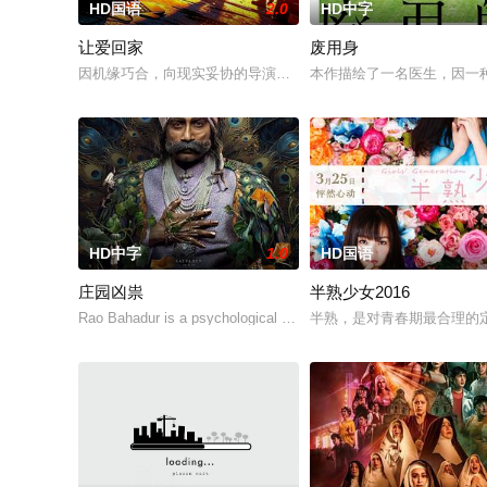
HD国语
2.0
HD中字
让爱回家
废用身
因机缘巧合，向现实妥协的导演朱达仁萌生拍一部《河南人在北
本作描绘了一名医生，因一
HD中字
1.0
HD国语
庄园凶祟
半熟少女2016
Rao Bahadur is a psychological drama set agai
半熟，是对青春期最合理的