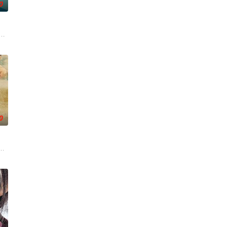
0
一人踏上穿越西德克萨斯州的旅程
根廷造型师丽娜在瑞士的一场颁奖典礼后，被一种突如其来的冲动驱使
0
自己的音乐梦想，并走出了困住他
中共四川省第十一届党代表、第十二届中华慈善奖最具爱心慈善楷模张