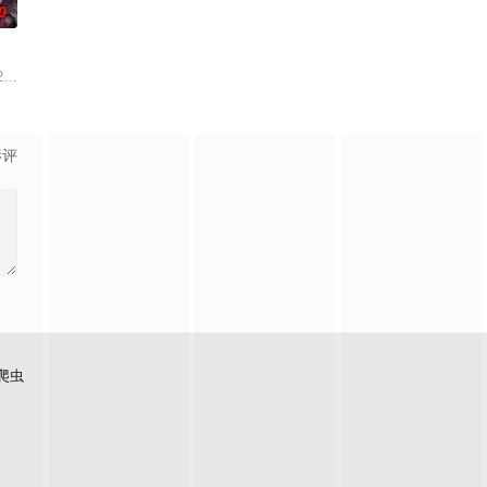
0
来到一座偏僻的小镇，在小镇里他
月28号，来自北京的27岁杭州姑娘杨晨，和她的小伙伴徒步尼
影评
爬虫