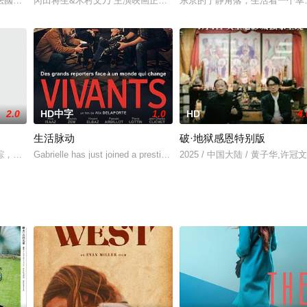
法國小山村四十餘年的好友約翰伯格，兩人漫步於靄靄白雪的村莊、或深或
冈田将生&木村文乃 主演映画正式发布官方消息，广木隆一导演。影
东京的宁静角落，生活着一个幸
2.0
HD中字
1.0
HD
4.
生活脉动
破·地狱感恩特别版
。一位曾经的摇滚歌手，二十年后是一
踪，同宿舍的雨烟等众人在顾老师的帮助下开始追查小茶的下落。在寻找过
Gabrielle has just joined a prestigious news
2025 / 中国大陆 / 黄子华,许冠文