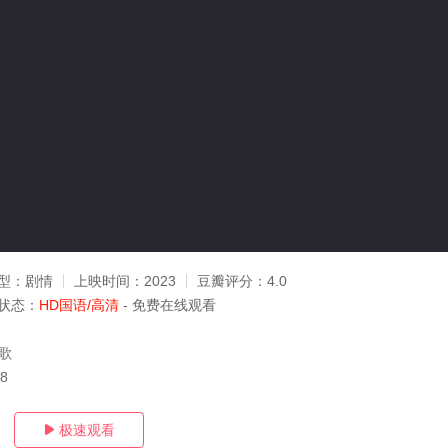
型：
剧情
上映时间：
2023
豆瓣评分：
4.0
状态：
HD国语/高清
- 免费在线观看
闫歌
08
极速观看
