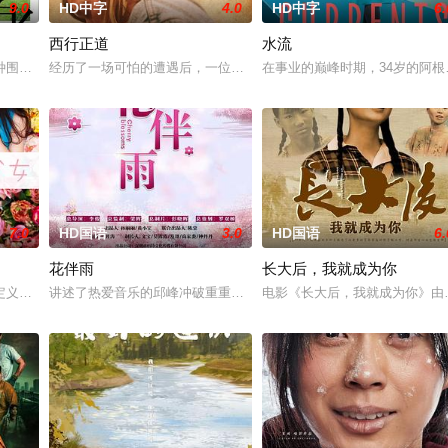
9.0
HD中字
4.0
HD中字
6.
西行正道
水流
京》电影的念头，在说服主编姚松、老
种围绕“废用身”——因瘫痪等原因已无恢复可能的四肢——的治疗方法，
经历了一场可怕的遭遇后，一位小镇女子向疏远的哥哥借了钱，独自
在事业的巅峰时期，34岁的阿
7.0
HD国语
3.0
HD国语
6.
花伴雨
长大后，我就成为你
定义，它是梦开始的地方，没有深思熟虑，只有最单纯的坚定，然而，在这
讲述了热爱音乐的邱峰冲破重重阻力，克服种种困难，组建乐队追求
电影《长大后，我就成为你》由