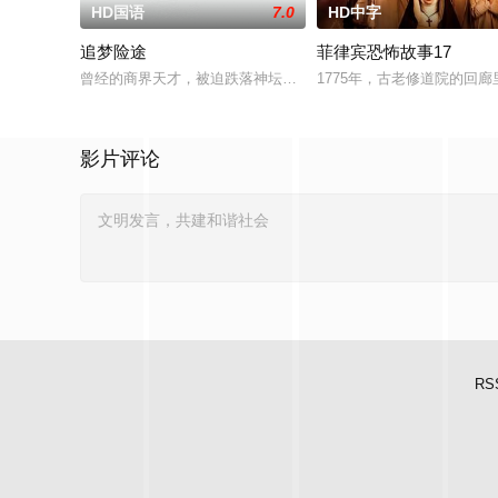
HD国语
7.0
HD中字
追梦险途
菲律宾恐怖故事17
曾经的商界天才，被迫跌落神坛。被那微不足道的成就麻醉过后
1775年，古老修道院的回
影片评论
RS