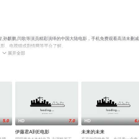
智,孙麒鹏,闫歌等演员精彩演绎的中国大陆电影，手机免费观看高清未删
电影、电视猫或剧情网等平台了解。
展开全部

5.0
HD
7.0
HD
6.
伊藤君A到E电影
未来的未来