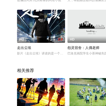
改编自列夫·托尔斯泰的同名小说
天，蒂妲絲雲頓拜訪落腳於
HD
1.0
HD
走出尘埃
怨灵宿舍：人偶老师
影片《走出尘埃》讲述的是一个迷茫的男人重新找回自己的故事
巴洛克画院学生小茶神秘失
相关推荐