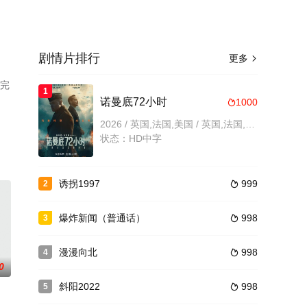
剧情片排行
更多

减完
1
诺曼底72小时
1000

2026 / 英国,法国,美国 / 英国,法国,美国,战争,剧情
状态：HD中字
诱拐1997
999
2

爆炸新闻（普通话）
998
3

漫漫向北
998
4

0
斜阳2022
998
5
