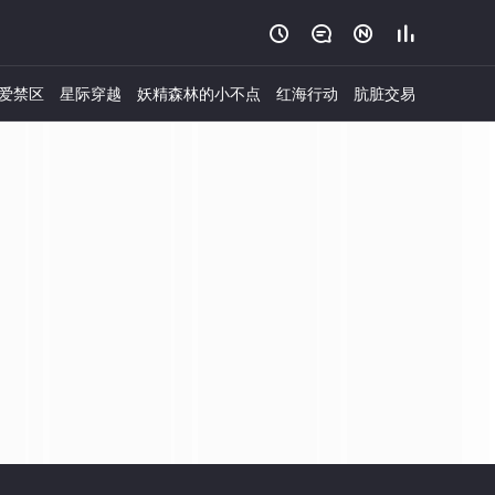




爱禁区
星际穿越
妖精森林的小不点
红海行动
肮脏交易