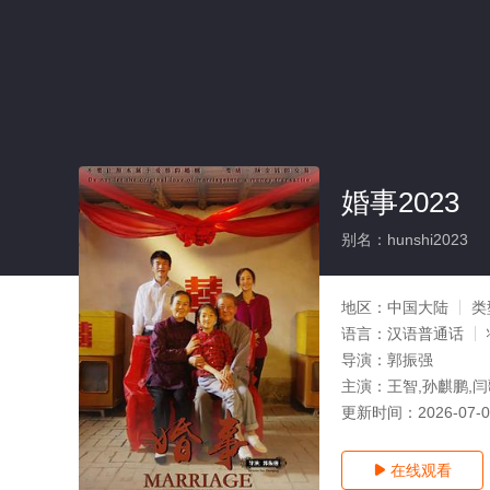
婚事2023
别名：hunshi2023
地区：
中国大陆
类
语言：
汉语普通话
导演：
郭振强
主演：
王智,孙麒鹏,
更新时间：
2026-07-
在线观看
