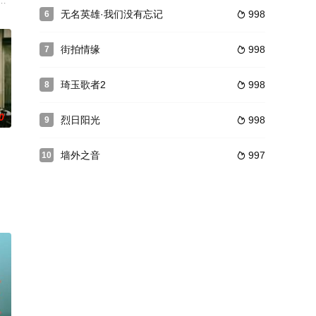
片改编自柚木麻子恋爱小说，无
福快乐的三口之家。而今，这户人家即将迎来新的成员。十月怀胎，一
无名英雄·我们没有忘记
998
6

街拍情缘
998
7

琦玉歌者2
998
8

0
烈日阳光
998
9

墙外之音
997
10
