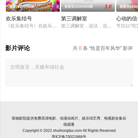
7.0
1.0
更新20260808期
更新至20260808期
更新至2026
欢乐集结号
第三调解室
心动的信
《欢乐集结号》在娱乐资讯类栏目中一枝独秀，领跑全国，是辽
第三调解室，说法，说理，说亲情。
节目以“
影片评论
共
0
条 “恰是百年风华” 影评
策驰影院
提供免费高清电影、动漫动画片、娱乐综艺秀、电视剧全集在
线观看
Copyright © 2022 shuihongtax.com All Rights Reserved
晋ICP备70021968号