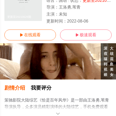
语言：
国语
状态：
更新至20210629期
导演：
王洛勇,苇青
主演：
未知
更新至20210629期
更新时间：
2022-08-06
在线观看
极速观看


剧情介绍
我要评分
策驰影院大陆综艺《恰是百年风华》是一部由王洛勇,苇青
导演执导，众多演员精彩演绎的大陆综艺，手机免费观看
高清未删减完整版综艺节目就上策驰电影网，更多相关信
