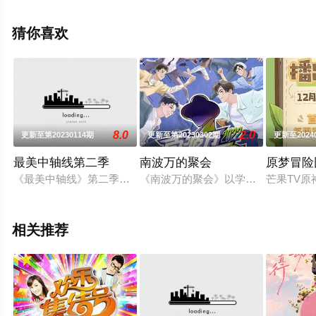
息可移步至豆瓣综艺、电视猫或剧情网等平台了解。
猜你喜欢
8.0
2.0
更新至第20230114期
更新至第20230302期
更新至2024
最美中轴线第二季
南波万的聚会
原梦冒险
《最美中轴线》第二季以采风为核心模式，领略北京中轴线的风
《南波万的聚会》以学长们欢快露营
芒果TV原
相关推荐