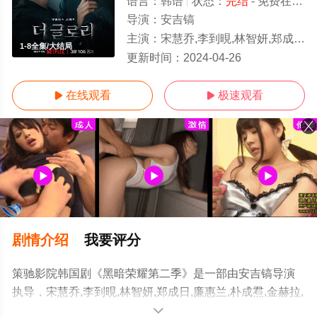
语言：
韩语
状态：
完结
- 免费在线观看
导演：
安吉镐
主演：
宋慧乔,李到晛,林智妍,郑成日,廉惠兰,朴成焄,金赫拉,车珠英,郑知晓,辛睿恩
1-8全集/大结局
更新时间：
2024-04-26
在线观看
极速观看


剧情介绍
我要评分
策驰影院韩国剧《黑暗荣耀第二季》是一部由安吉镐导演
执导，宋慧乔,李到晛,林智妍,郑成日,廉惠兰,朴成焄,金赫拉,
车珠英,郑知晓,辛睿恩等演员精彩演绎的韩国电视剧，大结
