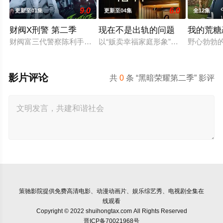
9.0
6.0
更新至01集
更新至04集
全12集
财阀X刑警 第二季
现在不是出轨的问题
我的荒糖
财阀富三代警察陈利手（安普贤 饰）华丽回归，完美蜕变为成熟
以“贩卖幸福家庭形象”赚钱的网红夫
野心勃勃
影片评论
共
0
条 “黑暗荣耀第二季” 影评
策驰影院
提供免费高清电影、动漫动画片、娱乐综艺秀、电视剧全集在
线观看
Copyright © 2022 shuihongtax.com All Rights Reserved
晋ICP备70021968号