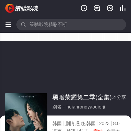






黑暗荣耀第二季(全集)
分享

别名：heianrongyaodierji
韩国
剧情,悬疑,韩国
2023
8.0