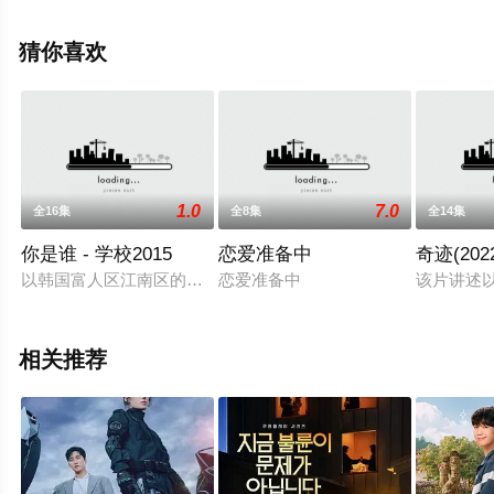
局剧情已揭晓（1-8全集），手机免费观看高清未删减完整
版电视剧全集就上策驰电影网，更多相关信息可移步至豆
猜你喜欢
瓣电视剧、电视猫或剧情网等平台了解。
1.0
7.0
全16集
全8集
全14集
你是谁 - 学校2015
恋爱准备中
奇迹(202
以韩国富人区江南区的贵族私立高中为背景，女主人公在失踪后
恋爱准备中
该片讲述
相关推荐