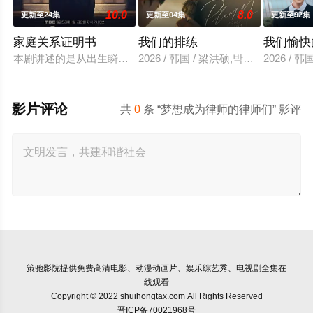
10.0
8.0
更新至24集
更新至04集
更新至92集
家庭关系证明书
我们的排练
我们愉快
本剧讲述的是从出生瞬间开始就被打上家庭崩溃烙印的一个孩子
2026 / 韩国 / 梁洪硕,박성현
2026 /
影片评论
共
0
条 “梦想成为律师的律师们” 影评
策驰影院
提供免费高清电影、动漫动画片、娱乐综艺秀、电视剧全集在
线观看
Copyright © 2022 shuihongtax.com All Rights Reserved
晋ICP备70021968号