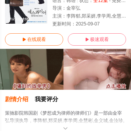
语言：
韩语
状态：
全12集
- 免费在线观看
导演：
金宰弘
主演：
李阵郁,郑采妍,李学周,全慧彬,金义城,金汝珍,洪瑞俊
1-12全集/大结局
更新时间：
2025-09-07
在线观看
极速观看


剧情介绍
我要评分
策驰影院韩国剧《梦想成为律师的律师们》是一部由金宰
弘导演执导，李阵郁,郑采妍,李学周,全慧彬,金义城,金汝珍,
洪瑞俊等演员精彩演绎的韩国电视剧，大结局剧情已揭晓
