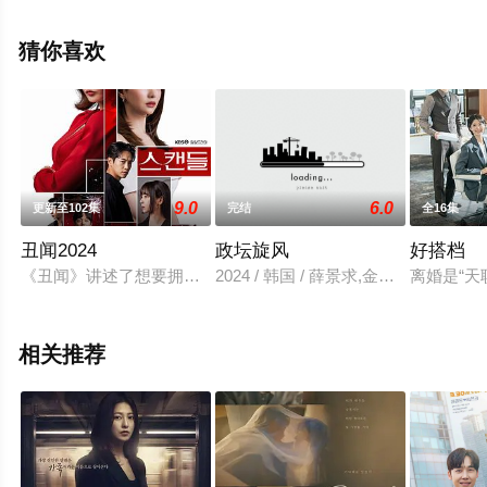
（1-12全集），手机免费观看高清未删减完整版电视剧全
集就上策驰电影网，更多相关信息可移步至豆瓣电视剧、
猜你喜欢
电视猫或剧情网等平台了解。
9.0
6.0
更新至102集
完结
全16集
丑闻2024
政坛旋风
好搭档
《丑闻》讲述了想要拥有世界的女人和另一位为了复仇不惜一切的女
2024 / 韩国 / 薛景求,金喜爱,李海荣
离婚是“天
相关推荐