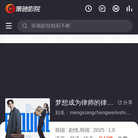






梦想成为律师的律师们(全集)
分享

别名：mengxiangchengweilvshidelvshimen
韩国
剧情,韩国
2025
1.0