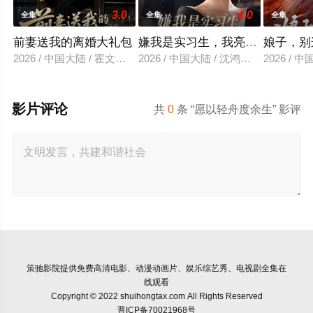
3.0
4.0
全集
全集
全集
前妻送我的离婚大礼包
嫌我是实习生，我亮出老板身份
娘子，别
2026 / 中国大陆 / 霍文琦＆雷小米
2026 / 中国大陆 / 沈鸿运＆刘亚倩
2026 / 
影片评论
共
0
条 “愿以轻舟度余生” 影评
策驰影院
提供免费高清电影、动漫动画片、娱乐综艺秀、电视剧全集在
线观看
Copyright © 2022 shuihongtax.com All Rights Reserved
晋ICP备70021968号