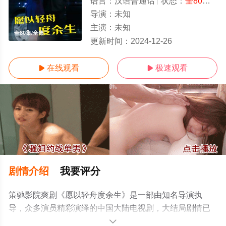
语言：
汉语普通话
状态：
全80集
- 
导演：
未知
主演：
未知
全80集/全集
更新时间：
2024-12-26
在线观看
极速观看


剧情介绍
我要评分
策驰影院爽剧《愿以轻舟度余生》是一部由知名导演执
导，众多演员精彩演绎的中国大陆电视剧，大结局剧情已
揭晓（全80集），手机免费观看高清未删减完整版电视剧
