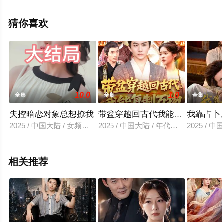
全集就上策驰电影网，更多相关信息可移步至豆瓣电视
剧、电视猫或剧情网等平台了解。
猜你喜欢
10.0
1.0
全集
全集
全集
失控暗恋对象总想撩我
带盆穿越回古代我能复制万物
我靠占卜
2025 / 中国大陆 / 女频恋爱
2025 / 中国大陆 / 年代穿越
2025 / 
相关推荐