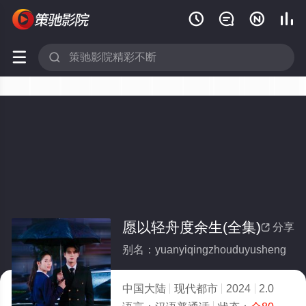






愿以轻舟度余生(全集)
分享

别名：yuanyiqingzhouduyusheng
中国大陆
现代都市
2024
2.0