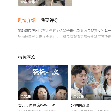
全集/全集
剧情介绍
我要评分
策驰影院爽剧《东北年代：这辈子谁也别想欺负我妻女》是
结局剧情已揭晓（全集），手机免费观看高清未删减完整版
情网等平台了解。
猜你喜欢
全31集
4.0
全50集
女儿，再原谅爸爸一次
妈妈的遗愿