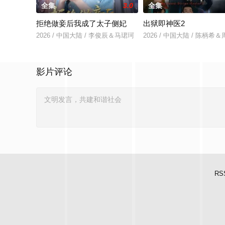
全集
3.0
全集
拒绝做妾后我成了太子侧妃
出狱即神医2
2026 / 中国大陆 / 李俊辰＆马珺珂
2026 / 中国大陆 / 陈柄希
影片评论
RS