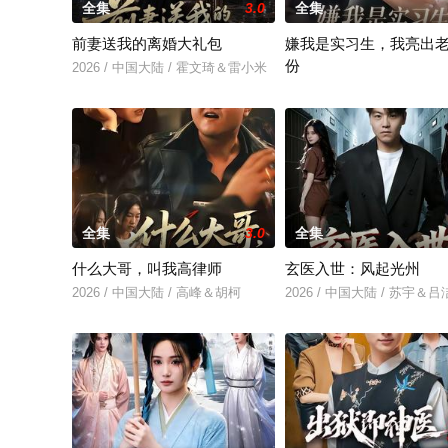
全集
3.0
全集
前妻送我的离婚大礼包
嫌我是实习生，我亮出
份
2026 / 中国大陆 / 霍文琦＆雷小米
2026 / 中国大陆 / 沈鸿运
全集
3.0
全集
什么大哥，叫我高律师
玄医入世：风起光州
2026 / 中国大陆 / 高峰＆胡柯
2026 / 中国大陆 / 苏宇＆吕