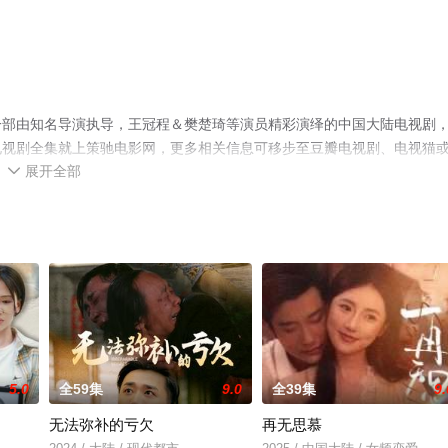
一部由知名导演执导，王冠程＆樊楚琦等演员精彩演绎的中国大陆电视剧
电视剧全集就上策驰电影网，更多相关信息可移步至豆瓣电视剧、电视猫
展开全部

5.0
全59集
9.0
全39集
9.
无法弥补的亏欠
再无思慕