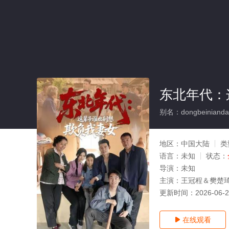
东北年代：
别名：dongbeiniandaiz
地区：
中国大陆
类
语言：
未知
状态：
导演：
未知
主演：
王冠程＆樊楚
更新时间：
2026-06-
在线观看
