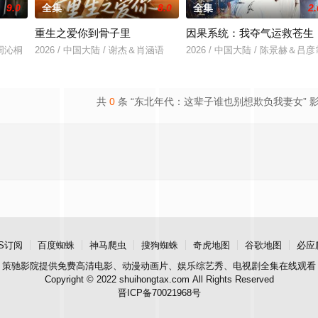
9.0
全集
8.0
全集
2.
重生之爱你到骨子里
因果系统：我夺气运救苍生
＆周沁桐
2026 / 中国大陆 / 谢杰＆肖涵语
2026 / 中国大陆 / 陈景赫＆吕彦
共
0
条 “东北年代：这辈子谁也别想欺负我妻女” 
S订阅
百度蜘蛛
神马爬虫
搜狗蜘蛛
奇虎地图
谷歌地图
必应
策驰影院
提供免费高清电影、动漫动画片、娱乐综艺秀、电视剧全集在线观看
Copyright © 2022 shuihongtax.com All Rights Reserved
晋ICP备70021968号