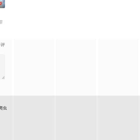
0
霏
影评
爬虫