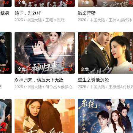
4.0
全集
2.0
全集
5.
老板身
娘子，别这样
温柔狩猎
2026 / 中国大陆 / 王昭＆恩璟
2026 / 中国大陆 / 王楠＆赵婧祎
＆刘亚倩
3.0
全集
10.0
全集
3.
杀神归来，横压天下无敌
重生之诱他沉沦
洁
2026 / 中国大陆 / 何子杰＆侯梦心
2026 / 中国大陆 / 王棣墨&付秋