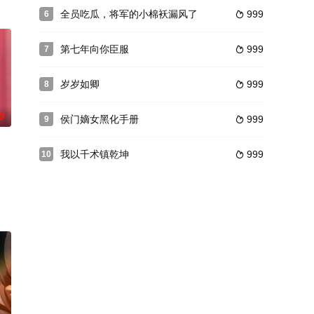
全员吃瓜，将军的小棉袄漏风了
999
6

第七年向你臣服
999
7

岁岁如卿
999
8

0
侯门嫡女黑化手册
999
9

我以千术镇乾坤
999
10
