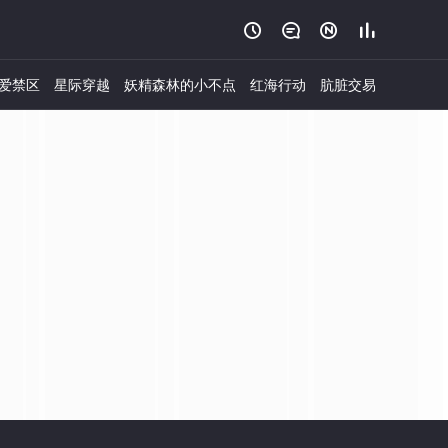




爱禁区
星际穿越
妖精森林的小不点
红海行动
肮脏交易