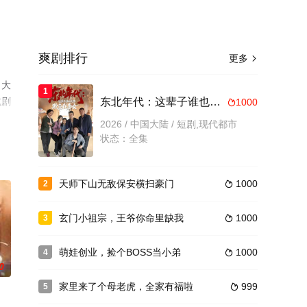
爽剧排行
更多

，大
1
或剧
东北年代：这辈子谁也别想欺负我妻女
1000

2026 / 中国大陆 / 短剧,现代都市
状态：全集
天师下山无敌保安横扫豪门
1000
2

玄门小祖宗，王爷你命里缺我
1000
3

萌娃创业，捡个BOSS当小弟
1000
4

0
家里来了个母老虎，全家有福啦
999
5
