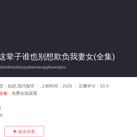
这辈子谁也别想欺负我妻女(全集)
hebeizishuiyebiexiangqifuwoqinv
型：
短剧,现代都市
上映时间：
2026
豆瓣评分：
10.0
全集
- 免费在线观看
琦
20
极速观看
