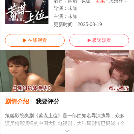
语言：
国语
状态：
全集
- 免费在线观看
导演：
未知
主演：
未知
全集/全集
更新时间：
2025-08-19
在线观看
极速观看


剧情介绍
我要评分
策驰影院爽剧《蓄谋上位》是一部由知名导演执导，众多
演员精彩演绎的中国大陆电视剧，大结局剧情已揭晓（全
集），手机免费观看高清未删减完整版电视剧全集就上策
