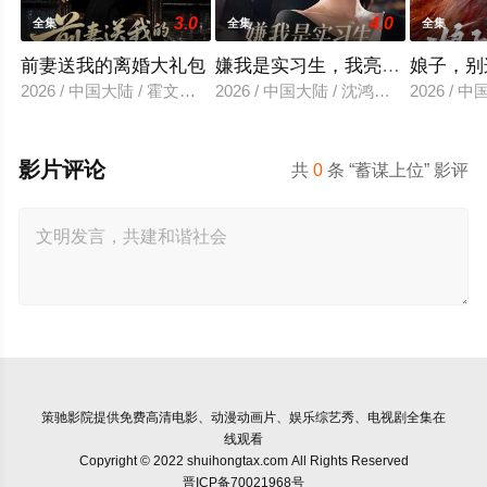
3.0
4.0
全集
全集
全集
前妻送我的离婚大礼包
嫌我是实习生，我亮出老板身份
娘子，别
2026 / 中国大陆 / 霍文琦＆雷小米
2026 / 中国大陆 / 沈鸿运＆刘亚倩
2026 / 
影片评论
共
0
条 “蓄谋上位” 影评
策驰影院
提供免费高清电影、动漫动画片、娱乐综艺秀、电视剧全集在
线观看
Copyright © 2022 shuihongtax.com All Rights Reserved
晋ICP备70021968号