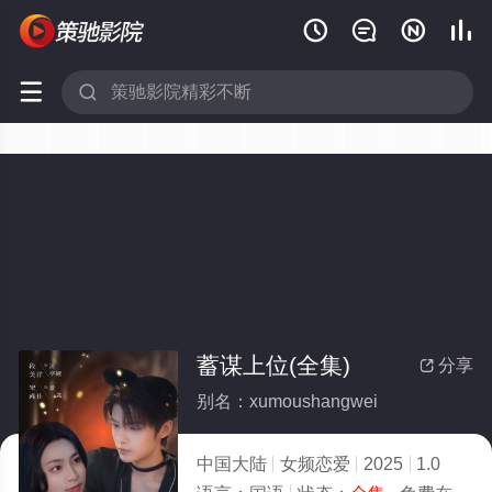






蓄谋上位(全集)
分享

别名：xumoushangwei
中国大陆
女频恋爱
2025
1.0