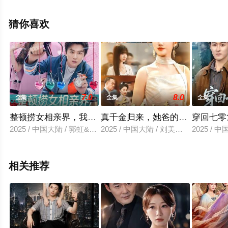
驰电影网，更多相关信息可移步至豆瓣电视剧、电视猫或
剧情网等平台了解。
猜你喜欢
7.0
8.0
全集
全集
全集
整顿捞女相亲界，我辈义不容辞
真千金归来，她爸的未婚妻慌了
穿回七零
2025 / 中国大陆 / 郭虹&宋星翰
2025 / 中国大陆 / 刘美晗&吴洪奕
2025 /
相关推荐