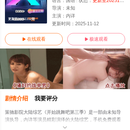
语言：
国语
状态：
更新至20251112期
导演：
未知
主演：
内详
更新至20251112期
更新时间：
2025-11-12
在线观看
极速观看


剧情介绍
我要评分
策驰影院大陆综艺《开始跳舞吧第三季》是一部由未知导
演执导，内详等演员精彩演绎的大陆综艺，手机免费观看
高清未删减完整版综艺节目就上策驰电影网，更多相关信
