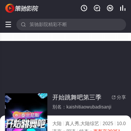






开始跳舞吧第三季
分享

别名：kaishitiaowubadisanji
大陆
真人秀,大陆综艺
2025
10.0