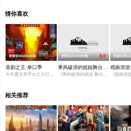
息可移步至豆瓣综艺、电视猫或剧情网等平台了解。
猜你喜欢
10.0
6.0
更新至20241020期
更新至20200829期
更新至第01
喜剧之王·单口季
乘风破浪的姐姐舞台完整版
戏曲浪游
今年夏天举平台之力打造的S+级全新喜剧IP。周星驰将作为节
《乘风破浪的姐姐 舞台完整版》是《
《戲曲浪
相关推荐