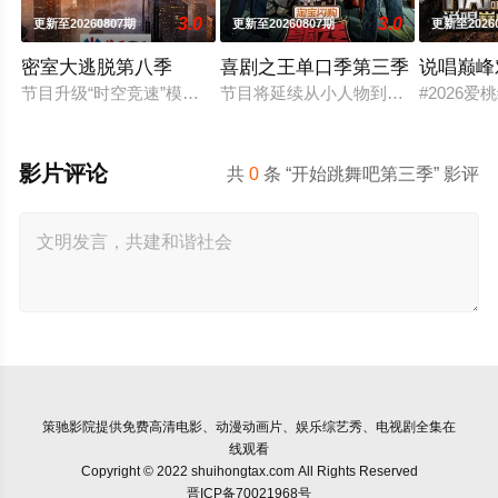
3.0
3.0
更新至20260807期
更新至20260807期
更新至2026
密室大逃脱第八季
喜剧之王单口季第三季
说唱巅峰对
节目升级“时空竞速”模式，每位成员携带有限生存能量，时间分
节目将延续从小人物到喜剧之王的故
#2026
影片评论
共
0
条 “开始跳舞吧第三季” 影评
策驰影院
提供免费高清电影、动漫动画片、娱乐综艺秀、电视剧全集在
线观看
Copyright © 2022 shuihongtax.com All Rights Reserved
晋ICP备70021968号