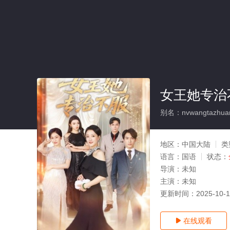
女王她专治
别名：nvwangtazhuan
地区：
中国大陆
类
语言：
国语
状态：
导演：
未知
主演：
未知
更新时间：
2025-10-
在线观看
