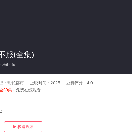
不服(全集)
zhibufu
型：
现代都市
上映时间：
2025
豆瓣评分：
4.0
全60集
- 免费在线观看
12
极速观看
