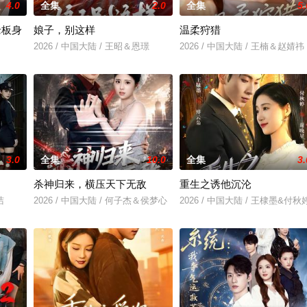
4.0
全集
2.0
全集
5.
老板身
娘子，别这样
温柔狩猎
2026 / 中国大陆 / 王昭＆恩璟
2026 / 中国大陆 / 王楠＆赵婧祎
＆刘亚倩
3.0
全集
10.0
全集
3.
杀神归来，横压天下无敌
重生之诱他沉沦
洁
2026 / 中国大陆 / 何子杰＆侯梦心
2026 / 中国大陆 / 王棣墨&付秋