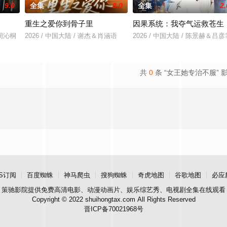
9.0
全集
8.0
全集
2.
重生之爱你到骨子里
因果系统：我夺气运救苍生
＆周沁桐
2026 / 中国大陆 / 谢杰＆肖涵语
2026 / 中国大陆 / 陈景赫＆吕彦
共
0
条 “女王她专治不服” 
S订阅
百度蜘蛛
神马爬虫
搜狗蜘蛛
奇虎地图
谷歌地图
必应
策驰影院
提供免费高清电影、动漫动画片、娱乐综艺秀、电视剧全集在线观看
Copyright © 2022 shuihongtax.com All Rights Reserved
晋ICP备70021968号