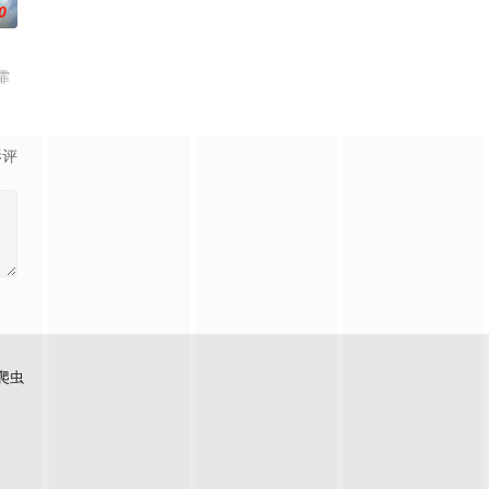
0
霏
影评
爬虫