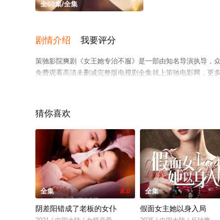
全60集/全集
剧情介绍
我要评分
策驰影院爽剧《女王她专治不服》是一部由知名导演执导，众
免费观看高清未删减完整版电视剧全集就上策驰电影网，更
猜你喜欢
全集
8.0
全集
阴差阳错成了老板的女仆
假面女主她以身入局