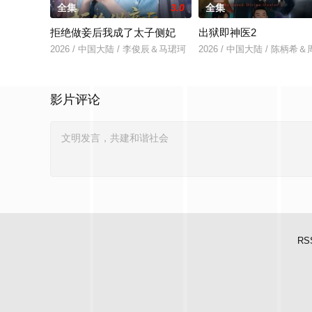
全集
3.0
全集
拒绝做妾后我成了太子侧妃
出狱即神医2
2026 / 中国大陆 / 李俊辰＆马珺珂
2026 / 中国大陆 / 陈柄希
影片评论
RS