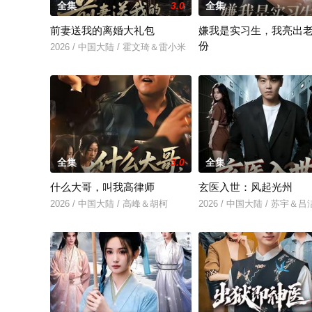
全集
3.0
全集
前妻送我的离婚大礼包
嫌我是实习生，我亮出
份
2026 / 中国大陆 / 霍文琦＆雷小米
2026 / 中国大陆 / 沈鸿运
全集
3.0
全集
什么大哥，叫我高律师
玄医入世：风起光州
2026 / 中国大陆 / 高峰＆胡柯
2026 / 中国大陆 / 苏宇＆吕