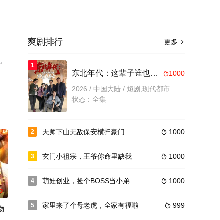
爽剧排行
更多

机
1
东北年代：这辈子谁也别想欺负我妻女
1000

2026 / 中国大陆 / 短剧,现代都市
状态：全集
天师下山无敌保安横扫豪门
1000
2

玄门小祖宗，王爷你命里缺我
1000
3

萌娃创业，捡个BOSS当小弟
1000
4

0
家里来了个母老虎，全家有福啦
999
5

物