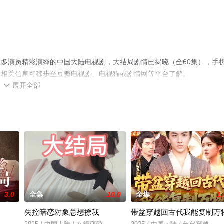
多演员精彩演绎的中国大陆电视剧，大结局剧情已揭晓（全60集），手
多相关信息可移步至豆瓣电视剧、电视猫或剧情网等平台了解。
展开全部

3.0
全集
10.0
全集
1.
失控暗恋对象总想撩我
带盆穿越回古代我能复制万