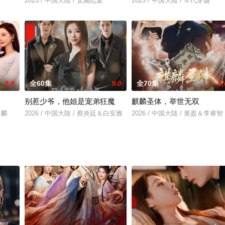
2025 / 中国大陆 / 女频恋爱
2025 / 中国大陆 / 年代穿越
2.0
全60集
9.0
全70集
2.
别惹少爷，他姐是宠弟狂魔
麒麟圣体，举世无双
尚麟
2026 / 中国大陆 / 蔡炎廷＆白安雅
2026 / 中国大陆 / 黄盈＆李睿智