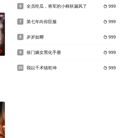
全员吃瓜，将军的小棉袄漏风了
999
6

第七年向你臣服
999
7

岁岁如卿
999
8

0
侯门嫡女黑化手册
999
9

我以千术镇乾坤
999
10
