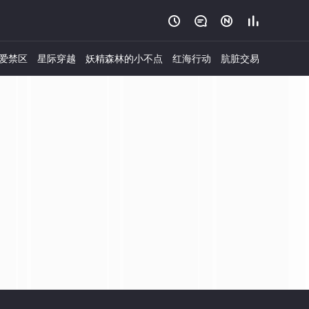




爱禁区
星际穿越
妖精森林的小不点
红海行动
肮脏交易