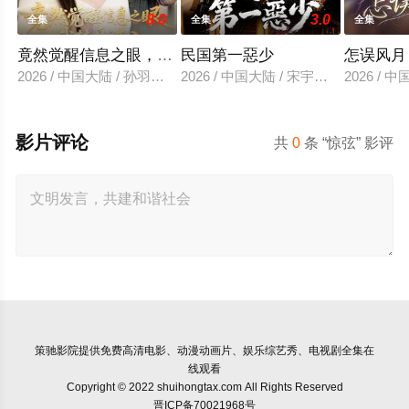
8.0
3.0
全集
全集
全集
竟然觉醒信息之眼，我转身进入反派大营
民国第一惡少
怎误风月
2026 / 中国大陆 / 孙羽中＆廖澜
2026 / 中国大陆 / 宋宇欣＆陈楚洹
2026 /
影片评论
共
0
条 “惊弦” 影评
策驰影院
提供免费高清电影、动漫动画片、娱乐综艺秀、电视剧全集在
线观看
Copyright © 2022 shuihongtax.com All Rights Reserved
晋ICP备70021968号