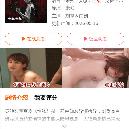
语言：
未知
状态：
全集
- 免费在线观看
导演：
未知
主演：
刘擎＆白妍
全集/全集
更新时间：
2026-05-16
在线观看
极速观看


剧情介绍
我要评分
策驰影院爽剧《惊弦》是一部由知名导演执导，刘擎＆白
妍等演员精彩演绎的中国大陆电视剧，大结局剧情已揭晓
（全集），手机免费观看高清未删减完整版电视剧全集就
