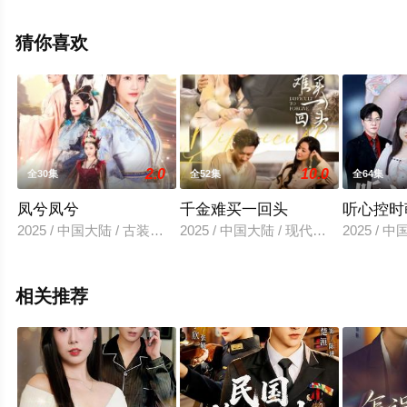
上策驰电影网，更多相关信息可移步至豆瓣电视剧、电视
猫或剧情网等平台了解。
猜你喜欢
2.0
10.0
全30集
全52集
全64集
凤兮凤兮
千金难买一回头
听心控时
2025 / 中国大陆 / 古装仙侠
2025 / 中国大陆 / 现代都市
2025 / 
相关推荐