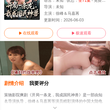
语言：
未知
状态：
全71集
- 免费在线观看
导演：
未知
主演：
徐峰＆马嘉苒
全71集/全集
更新时间：
2026-06-03
在线观看
极速观看


剧情介绍
我要评分
策驰影院爽剧《开局一条龙，我成国民神兽》是一部由知
名导演执导，徐峰＆马嘉苒等演员精彩演绎的中国大陆电
视剧，大结局剧情已揭晓（全71集），手机免费观看高清
