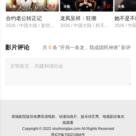
2.0
7.0
全集
全集
全集
合约老公转正记
龙凤呈祥：狂潮
她不是不
2026 / 中国大陆 / 姜恺琳＆王厂
2026 / 中国大陆 / 郑天龙＆汪心宇
2026 /
影片评论
共
0
条 “开局一条龙，我成国民神兽” 影评
策驰影院
提供免费高清电影、动漫动画片、娱乐综艺秀、电视剧全集在
线观看
Copyright © 2022 shuihongtax.com All Rights Reserved
晋ICP备70021968号