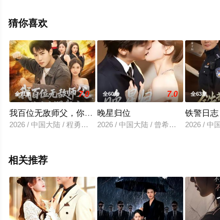
未删减完整版电视剧全集就上策驰电影网，更多相关信息
可移步至豆瓣电视剧、电视猫或剧情网等平台了解。
猜你喜欢
7.0
7.0
全71集
全60集
全63集
我百位无敌师父，你怎么跟我斗
晚星归位
铁警日志
2026 / 中国大陆 / 程勇炜&李可馨
2026 / 中国大陆 / 曾希塘＆周洋洋
2026 /
相关推荐