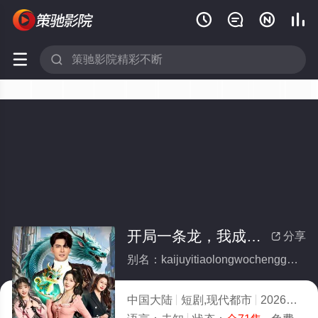






开局一条龙，我成国民神兽(全集)
分享

别名：kaijuyitiaolongwochengguominshenshou
中国大陆
短剧,现代都市
2026
9.0